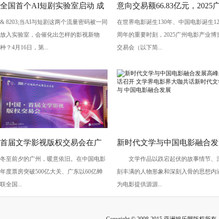
全国首个AI短剧实验室启动 成
意向交易额66.83亿元，2025
& 8203;当AI与短剧这两个流量密码被一同
在世界电影诞生130年、中国电影诞生12
都文旅集团全面抢滩数字文创
州影博会圆满落幕
放入实验室，会催化出怎样的影视新物
周年的重要时刻，2025广州电影产业博
新高地
种？4月16日，第...
交易会（以下简...
首届文学影视版权交易会在广
新时代文学与中国电影融合发
冬至前夕的广州，暖意依旧。在中国电影
文学作品以跌宕起伏的故事情节、
州成功举办 发布IP价值评估报
展高峰对话召开 文学界电影
年度票房突破500亿大关、广东以60亿蝉
刻丰满的人物形象和深刻入骨的思想内涵
告，多项合作协议现场签署
大咖共话新时代文学与 中国
联全国...
为电影提供源源...
影融合发展