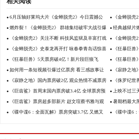
相关阅读
6月压轴好莱坞大片《金蝉脱壳2》今日震撼公
《金蝉脱壳
●
●
燃炸裂！《金蝉脱壳2》 群雄集结破牢大战引爆
经典越狱片
映 五大看点揭秘史泰龙如何智勇越狱
●
获网友大呼爽
●
《金蝉脱壳2》关注不断 科技风监狱及丰富打戏
《金蝉脱壳
热议
●
挑战黑监狱
●
《金蝉脱壳2》史泰龙再开打 咏春拳青岛话惊喜
《狂暴巨兽》
颇为吸睛
●
汉对垒轮番上
●
《狂暴巨兽》5天票房破4亿！新片段巨狼飞
《狂暴巨兽》
连连
●
现身“吐槽”
●
如何用一条短视频引爆过亿票房 看三感故事让
《寂静之地》
天“尼根”现身打call
●
好莱坞怪兽大
●
《寂静之地》国内票房破2亿 观众热情不减票房
《侏罗纪世
《后来的我们》未映先火
●
卷国内
●
《巨齿鲨》首周末国内票房破3.4亿 全球票房预
上映不过三
有望再度突破
●
票房新纪录
●
《巨齿鲨》票房超多部新片 赵文瑄蔡书雅与观
暑期档最大
测超1.4亿美金 中国主导深海斗兽冒险大片席卷全
●
最强合家欢
●
《碟中谍6：全面瓦解》票房突破3.7亿 又燃又
《碟中谍6：
球影院
众共庆票房破七亿
●
秒兄妹戳心台
●
爽收获炸裂好评 手绘海报寄托粉丝情怀
阿汤哥无安全