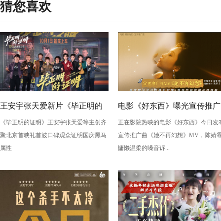
猜您喜欢
王安宇张天爱新片《毕正明的
电影《好东西》曝光宣传推广
《毕正明的证明》王安宇张天爱等主创齐
正在影院热映的电影《好东西》今日发
证明》首映礼 燃爽观感获业内
曲《她不再幻想》MV 传递冲
聚北京首映礼首波口碑观众证明国庆黑马
宣传推广曲《她不再幻想》MV，陈婧
外力赞国庆黑马
破束缚拥抱自我的力量
属性
慵懒温柔的嗓音诉...