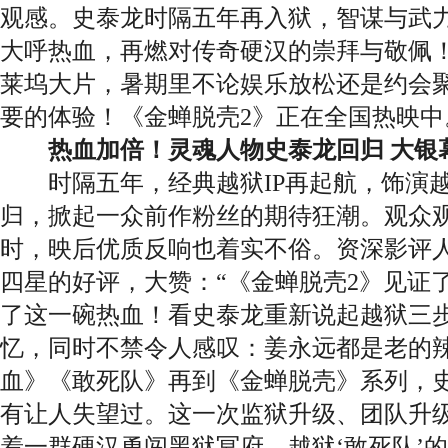
观感。史泰龙时隔五年再入狱，智谋与武
大呼热血，再燃对传奇硬汉的崇拜与敬佩
莱坞大片，暑期里不论娱乐放松还是约会
要的体验！《金蝉脱壳2》正在全国热映中
热血加倍！灵魂人物史泰龙回归 大银
时隔五年，经典越狱IP再起航，饰演越
归，掀起一众前作粉丝的期待狂潮。观众
时，映后优质反响也着实不俗。资深影评人
四星的好评，大赞：“《金蝉脱壳2》见证
了这一碗热血！看史泰龙重新说起越狱三
忆，同时不禁令人感叹：姜永远都是老的
血》《敢死队》再到《金蝉脱壳》系列，
有让人失望过。这一次监狱升级、团队升
着一群硬汉勇闯黑狱冥府，越狱‘敢死队’