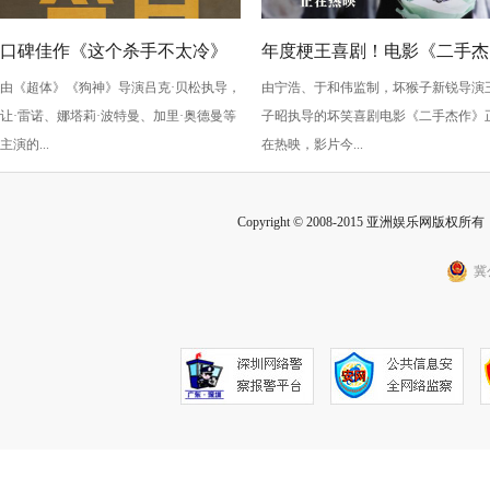
口碑佳作《这个杀手不太冷》
年度梗王喜剧！电影《二手杰
由《超体》《狗神》导演吕克·贝松执导，
由宁浩、于和伟监制，坏猴子新锐导演
今日上映
作》曝新片段海报 嬉笑怒骂
让·雷诺、娜塔莉·波特曼、加里·奥德曼等
子昭执导的坏笑喜剧电影《二手杰作》
刺拉满
主演的...
在热映，影片今...
Copyright © 2008-2015 亚洲娱乐网版权所有 Inc
冀