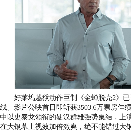
好莱坞越狱动作巨制《金蝉脱壳2》已于
线。影片公映首日即斩获3503.6万票房
中以史泰龙领衔的硬汉群雄强势集结，上
在大银幕上视效加倍激爽，绝不能错过大