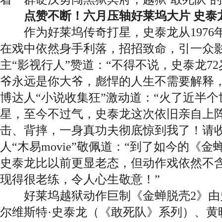
点赞不断！六月压轴好莱坞大片 史泰
作为好莱坞传奇打星，史泰龙从1976年
在戏中依然身手利落，招招致命，引一众
主“影视行人”赞道：“不得不说，史泰龙7
爷永远是你大爷，彪悍的人生不需要解释，
博达人“小说收集狂”激动道：“火了近半
星，至今不过气，史泰龙这次依旧亲自上
击、背摔，一身真功夫彻底惊到我了！请收
人“木易movie”敬佩道：“到了如今的《
史泰龙比以前更显老态，但动作戏依然不
现得很老练，令人心生敬意！”
好莱坞越狱动作巨制《金蝉脱壳2》由史
尔维斯特·史泰龙（《敢死队》系列）、黄