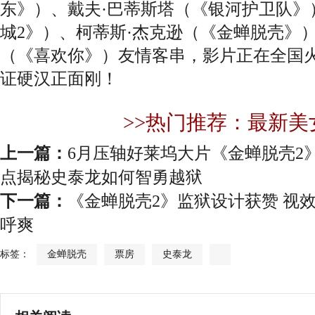
东》）、戴夫·巴蒂斯塔（《银河护卫队》
城2》）、柯蒂斯·杰克逊（《金蝉脱壳》
（《喜欢你》）友情客串，影片正在全国
证硬汉正面刚！
>>热门推荐：最新美
上一篇：
6月压轴好莱坞大片《金蝉脱壳2
点揭秘史泰龙如何智勇越狱
下一篇：
《金蝉脱壳2》监狱设计获赞 视
呼爽
标签：
金蝉脱壳
票房
史泰龙