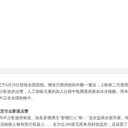
6月29日登陆全国院线。继首日票房较前作翻一番后，上映第二天票房再
不少影迷的点赞，人工智能元素的加入让狱中氛围显得更加冰冷残酷。而
片正在全国热映中。
定引众影迷点赞
不少影迷所称道。知名影视博主“影视行人”称：“这次监狱全面升级，地
治病救人都有医疗机器人……全方位360度无死角高科技监控，还设置