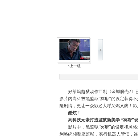
<上一组
好莱坞越狱动作巨制《金蝉脱壳2》已于
影片内高科技黑监狱“冥府”的设定获得
险剧情，更让一众影迷大呼又燃又爽！影
酷炫！
高科技元素打造监狱新美学 “冥府”设
影片中，黑监狱“冥府”的设定和风格为
利略统领整座监狱，实行机器人管辖，连