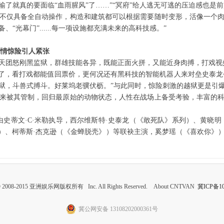
了就真的要面临“血雨腥风”了……”“冥府”给人逃无可逃的压迫感也是前
不仅具备全自动操作，构造和建筑都可以根据需要随时变形，活像一个肉
“光幕门”......每一项设施都充满未来的高科技感。”
情惊险引人紧张
团怒刚黑监狱，群雄技能各异，既能正面火拼，又能近身肉搏，打戏视效
了，看打戏都能值回票价，更何况还有黑科技的智能机器人来对垒史泰龙~
狱，斗兽式搏斗。好莱坞老骥伏枥。”与此同时，惊险刺激的越狱更是引爆热
来被其管制，回归最原始的动物状态，人性在战场上备受考验，丰富的
蒂文·C·米勒执导，西尔维斯特·史泰龙（《敢死队》系列）、黄晓明
》）、柯蒂斯·杰克逊（《金蝉脱壳》）等联袂主演，奚梦瑶（《喜欢你》
 © 2008-2015 亚洲娱乐网版权所有 Inc. All Rights Reserved. About CNTVAN
冀ICP备10
冀公网安备 13108202000361号