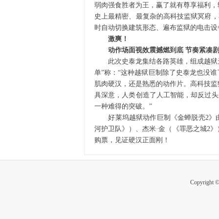
弱肉强食胜者为王，赢了就有尊享福利，输
史上最精密、最复杂的高科技监狱冥府，
时自动切换建筑形态、遍布监狱的电击设备、
激爽！
动作场面视效震撼燃到底 节奏紧凑剧
此次史泰龙集结各路英雄，组成越狱天
单”称：“这种越狱巨制除了史泰龙也没谁
肌肉硬汉，还是熟悉的动作片。高科技监
具深意，人类创造了人工智能，却反过头
一种难得的突破。”
好莱坞越狱动作巨制《金蝉脱壳2》由史
河护卫队》）、杰米·金（《罪恶之城2
购票，见证硬汉正面刚！
Copyright