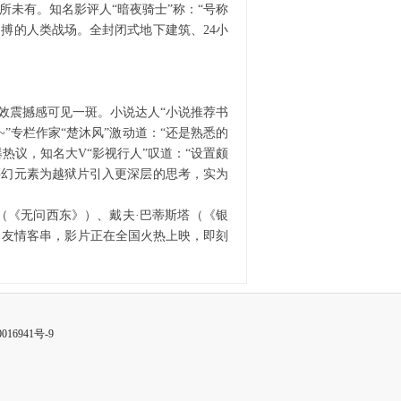
所未有。知名影评人“暗夜骑士”称：“号称
搏的人类战场。全封闭式地下建筑、24小
震撼感可见一斑。小说达人“小说推荐书
”专栏作家“楚沐风”激动道：“还是熟悉的
议，知名大V“影视行人”叹道：“设置颇
科幻元素为越狱片引入更深层的思考，实为
（《无问西东》）、戴夫·巴蒂斯塔（《银
）友情客串，影片正在全国火热上映，即刻
016941号-9