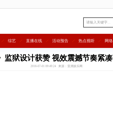
综艺
直播在线
活动预告
热点视听
网络
》监狱设计获赞 视效震撼节奏紧
2018-07-01 09:49:24 来源：亚洲娱乐网