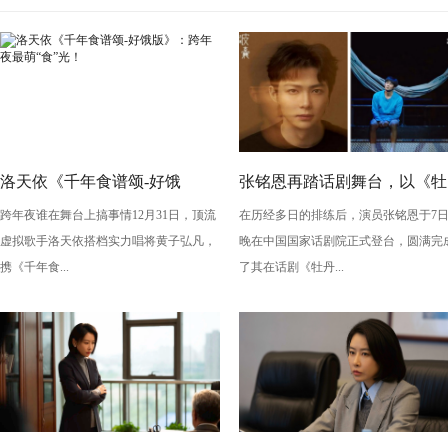
洛天依《千年食谱颂-好饿
张铭恩再踏话剧舞台，以《牡
跨年夜谁在舞台上搞事情12月31日，顶流
在历经多日的排练后，演员张铭恩于7
版》：跨年夜最萌“食”光！
丹亭上三生路》续写古典深
虚拟歌手洛天依搭档实力唱将黄子弘凡，
晚在中国国家话剧院正式登台，圆满完
情，全新演绎“柳梦梅”至情至
携《千年食...
了其在话剧《牡丹...
性