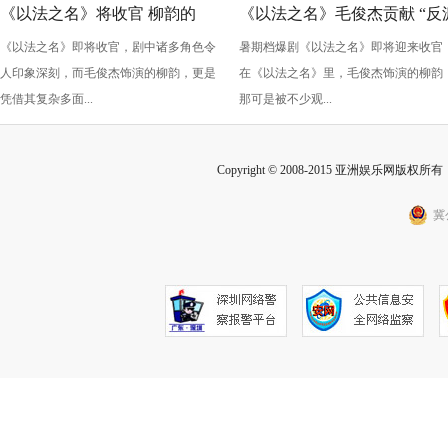
《以法之名》将收官 柳韵的
《以法之名》毛俊杰贡献 “反
《以法之名》即将收官，剧中诸多角色令
暑期档爆剧《以法之名》即将迎来收官
“蠢” 让毛俊杰重回巅峰
级” 演技？柳韵的 “蠢” 是表演
人印象深刻，而毛俊杰饰演的柳韵，更是
在《以法之名》里，毛俊杰饰演的柳韵
的胜利！
凭借其复杂多面...
那可是被不少观...
Copyright © 2008-2015 亚洲娱乐网版权所有 Inc
冀