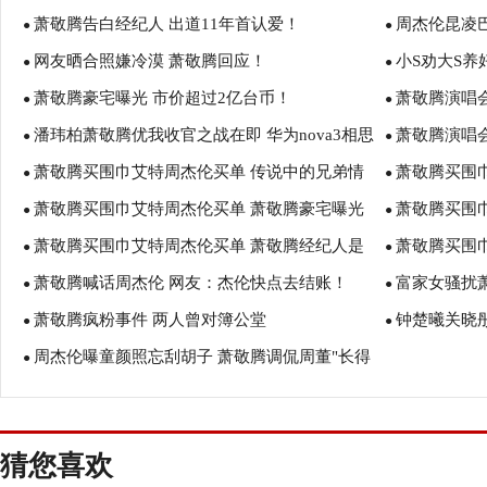
萧敬腾告白经纪人 出道11年首认爱！
周杰伦昆凌
●
●
网友晒合照嫌冷漠 萧敬腾回应！
小S劝大S养
●
塞狗粮！
●
萧敬腾豪宅曝光 市价超过2亿台币！
萧敬腾演唱
●
●
潘玮柏萧敬腾优我收官之战在即 华为nova3相思
萧敬腾演唱
●
●
萧敬腾买围巾艾特周杰伦买单 传说中的兄弟情
萧敬腾买围
红燃情助力
●
外！
●
萧敬腾买围巾艾特周杰伦买单 萧敬腾豪宅曝光
萧敬腾买围
深？
●
些? 萧敬腾
●
萧敬腾买围巾艾特周杰伦买单 萧敬腾经纪人是
萧敬腾买围
萧敬腾演唱会出意外导致延迟
●
雨神 萧敬腾
●
萧敬腾喊话周杰伦 网友：杰伦快点去结账！
富家女骚扰
谁？ 萧敬腾的歌有哪些？
●
来袭 萧敬腾
●
萧敬腾疯粉事件 两人曾对簿公堂
钟楚曦关晓
●
●
周杰伦曝童颜照忘刮胡子 萧敬腾调侃周董"长得
●
疑
有点着急"
猜您喜欢