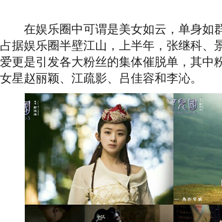
在娱乐圈中可谓是美女如云，单身如群
占据娱乐圈半壁江山，上半年，张继科、
爱更是引发各大粉丝的集体催脱单，其中
女星
赵丽颖
、江疏影、吕佳容和李沁。