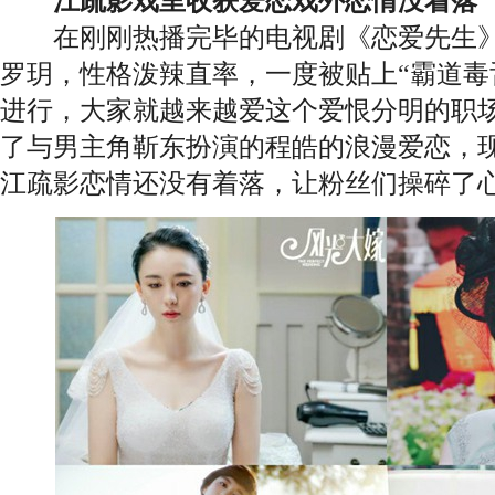
江疏影戏里收获爱恋戏外恋情没着落
在刚刚热播完毕的电视剧《恋爱先生》
罗玥，性格泼辣直率，一度被贴上“霸道毒
进行，大家就越来越爱这个爱恨分明的职
了与男主角靳东扮演的程皓的浪漫爱恋，
江疏影恋情还没有着落，让粉丝们操碎了