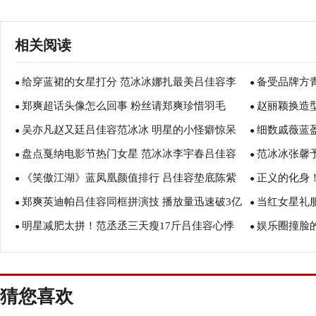
相关阅读
给穿蓝裙的女星打分 范冰冰娜扎最美吕佳容李
备受品牌方
●
●
郑爽超话头像怎么回事 粉丝请郑爽珍惜羽毛
赵丽颖换造型师
小璐一般
●
吕佳容新秀
●
吴亦凡赵又廷吕佳容范冰冰 明星的小怪癖惊呆
细数戚薇蓝
●
●
盘点戛纳电影节热门女星 范冰冰李宇春吕佳容
范冰冰张馨
众人
●
●
《笑傲江湖》蓝凤凰颜值排行 吕佳容垫底陈紫
正义的化身
马苏
●
艳礼服
●
郑爽英迪帕吕佳容同框拼演技 播放量迅速破3亿
当红女星礼
函第二袁洁莹巅峰
●
公正执法者
●
明星减肥太拼！范丞丞三天瘦17斤吕佳容心悸
娱乐圈撞脸
●
的孔雀裙
●
进医院
李沁
猜您喜欢