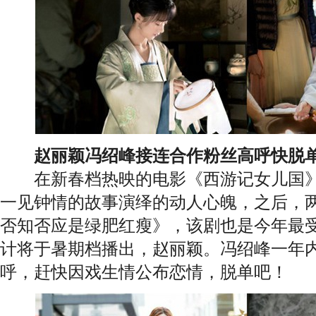
赵丽颖
冯绍峰接连合作粉丝高呼快脱
在新春档热映的电影《西游记女儿国》
一见钟情的故事演绎的动人心魄，之后，
否知否应是绿肥红瘦》，该剧也是今年最
计将于暑期档播出，赵丽颖。冯绍峰一年
呼，赶快因戏生情公布恋情，脱单吧！