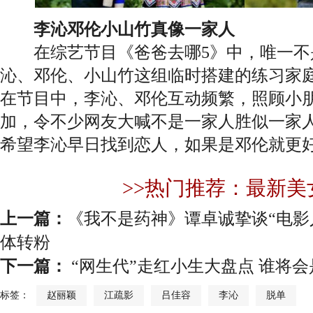
李沁邓伦小山竹真像一家人
在综艺节目《爸爸去哪5》中，唯一不
沁、邓伦、小山竹这组临时搭建的练习家
在节目中，李沁、邓伦互动频繁，照顾小
加，令不少网友大喊不是一家人胜似一家
希望李沁早日找到恋人，如果是邓伦就更
>>热门推荐：最新美
上一篇：
《我不是药神》谭卓诚挚谈“电影
体转粉
下一篇：
“网生代”走红小生大盘点 谁将
标签：
赵丽颖
江疏影
吕佳容
李沁
脱单