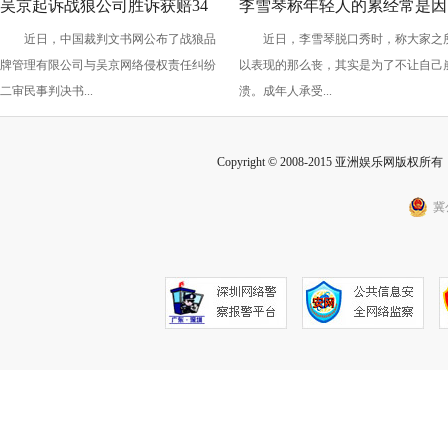
吴京起诉战狼公司胜诉获赔34
李雪琴称年轻人的累经常是因
近日，中国裁判文书网公布了战狼品
近日，李雪琴脱口秀时，称大家之
万
为恶性竞争 攀比内卷让年轻
牌管理有限公司与吴京网络侵权责任纠纷
以表现的那么丧，其实是为了不让自己
躺平？
二审民事判决书...
溃。成年人承受...
Copyright © 2008-2015 亚洲娱乐网版权所有 Inc
冀