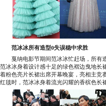
范冰冰所有造型0失误稳中求胜
戛纳电影节期间范冰冰忙赶场，所有造
范冰冰身着设计感十足的绿色褶边曳地长
着粉色亮片长裙出席开幕晚宴，亮相主竞
红毯时，范冰冰身着流光闪耀的香槟色长