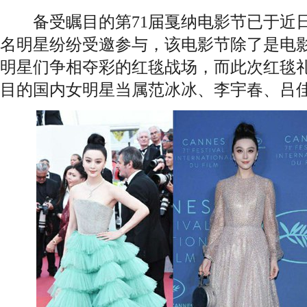
备受瞩目的第71届戛纳电影节已于近日
名明星纷纷受邀参与，该电影节除了是电
明星们争相夺彩的红毯战场，而此次红毯
目的国内女明星当属范冰冰、
李宇春
、吕