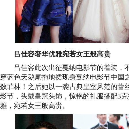
吕佳容奢华优雅宛若女王般高贵
吕佳容此次出征戛纳电影节的着装，不
穿蓝色天鹅尾拖地裙现身戛纳电影节中国
数菲林！之后她以一袭古典皇室风范的蕾
影节，头戴皇冠头饰，惊艳的礼服搭配3
雅，宛若女王般高贵。