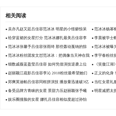
相关阅读
吴亦凡赵又廷吕佳容范冰冰 明星的小怪癖惊呆
范冰冰杨幂
●
●
给穿蓝裙的女星打分 范冰冰娜扎最美吕佳容李
李晨被学士
众人
●
明星
●
范冰冰张馨予吕佳容张雨绮 那些轰动戛纳的惊
范冰冰被曝
小璐一般
●
●
范冰冰粉丝团发文怼范冰冰：把偶像当天神在我
李宇春粉丝捐
艳礼服
●
●
细数戚薇蓝盈莹吕佳容 如何凭借演技逆袭上位
《笑傲江湖
们这儿行不通！
●
●
赵丽颖江疏影吕佳容李沁 2018粉丝最希望她们
正义的化身
●
函第二袁洁莹
●
郑爽英迪帕吕佳容同框拼演技 播放量迅速破3亿
当红女星礼
脱单
●
公正执法者
●
备受品牌方青睐的女星 景甜力压赵丽颖张予曦
明星减肥太
●
的孔雀裙
●
娱乐圈撞脸的女星 娜扎吕佳容相似度超过孙怡
吕佳容新秀
●
进医院
李沁