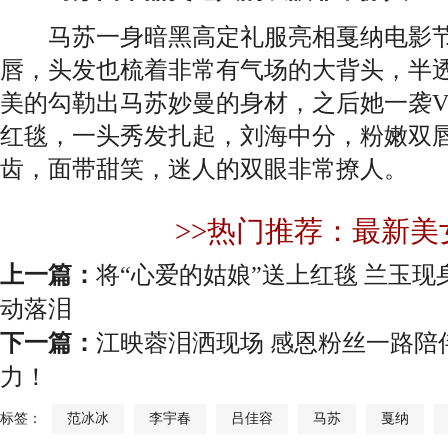
马苏一身暗黑高定礼服亮相戛纳电影节
唇，头发也梳着非常有气场的大背头，半
美的勾勒出马苏妙曼的身材，之后她一袭
红毯，一头秀发扎起，刘海中分，粉嫩双
齿，面带甜笑，迷人的双眼非常撩人。
>>热门推荐：最新美
上一篇：
将“心爱的姑娘”送上红毯 兰玉
动落泪
下一篇：
江映蓉泪洒现场 感恩粉丝一路陪
力！
标签：
范冰冰
李宇春
吕佳容
马苏
戛纳