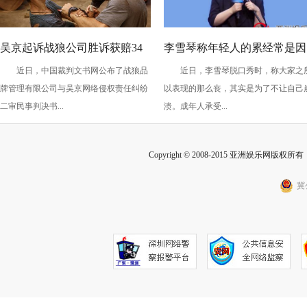
吴京起诉战狼公司胜诉获赔34
李雪琴称年轻人的累经常是因
近日，中国裁判文书网公布了战狼品
近日，李雪琴脱口秀时，称大家之
万
为恶性竞争 攀比内卷让年轻
牌管理有限公司与吴京网络侵权责任纠纷
以表现的那么丧，其实是为了不让自己
躺平？
二审民事判决书...
溃。成年人承受...
Copyright © 2008-2015 亚洲娱乐网版权所有 Inc
冀