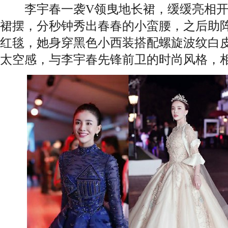
李宇春一袭V领曳地长裙，缓缓亮相开
裙摆，分秒钟秀出春春的小蛮腰，之后助
红毯，她身穿黑色小西装搭配螺旋波纹白皮
太空感，与李宇春先锋前卫的时尚风格，