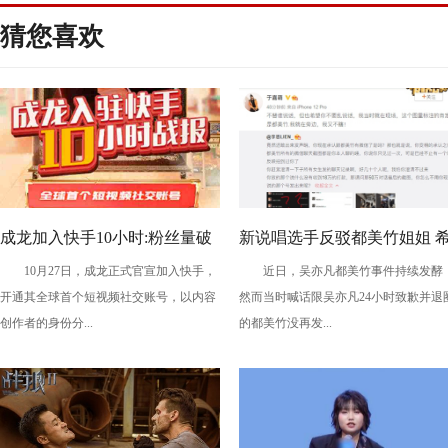
猜您喜欢
成龙加入快手10小时:粉丝量破
新说唱选手反驳都美竹姐姐 
10月27日，成龙正式官宣加入快手，
近日，吴亦凡都美竹事件持续发酵
千万，首条视频播放量破2亿
望你不要乱说话！
开通其全球首个短视频社交账号，以内容
然而当时喊话限吴亦凡24小时致歉并退
创作者的身份分...
的都美竹没再发...