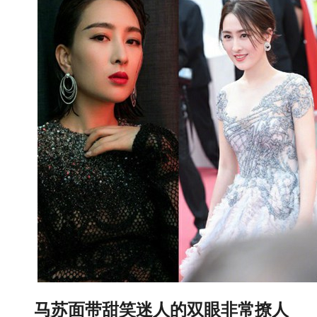
马苏面带甜笑迷人的双眼非常撩人