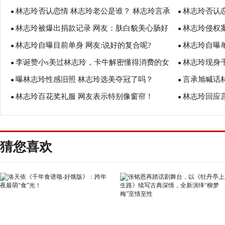
林志玲否认恋情 林志玲老公是谁？ 林志玲言承
林志玲否认恋
吗？
●
承旭是什么关
●
林志玲被爆出捐款记录 网友：肤白貌美心肠好
林志玲侵权
旭最新消息
●
人资料
●
林志玲自曝目前单身 网友:说好的复合呢?
林志玲自曝
的志玲姐姐太美了！
●
●
李诞赞小s美过林志玲，卡牛解密懂得消费的女
林志玲现身
●
●
曝林志玲性感旧照 林志玲选美夺冠了吗？
言承旭喊话林
生更迷人
●
证爱情誓言
●
林志玲百花奖礼服 网友表示特别像窗帘！
林志玲回应
●
●
我！
猜您喜欢