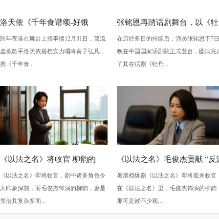
洛天依《千年食谱颂-好饿
张铭恩再踏话剧舞台，以《牡
跨年夜谁在舞台上搞事情12月31日，顶流
在历经多日的排练后，演员张铭恩于7
版》：跨年夜最萌“食”光！
丹亭上三生路》续写古典深
虚拟歌手洛天依搭档实力唱将黄子弘凡，
晚在中国国家话剧院正式登台，圆满完
情，全新演绎“柳梦梅”至情至
携《千年食...
了其在话剧《牡丹...
性
《以法之名》将收官 柳韵的
《以法之名》毛俊杰贡献 “反
《以法之名》即将收官，剧中诸多角色令
暑期档爆剧《以法之名》即将迎来收官
“蠢” 让毛俊杰重回巅峰
级” 演技？柳韵的 “蠢” 是表演
人印象深刻，而毛俊杰饰演的柳韵，更是
在《以法之名》里，毛俊杰饰演的柳韵
的胜利！
凭借其复杂多面...
那可是被不少观...