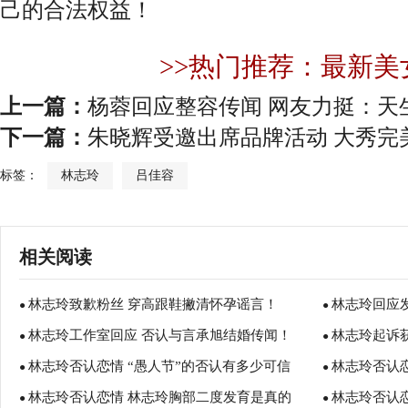
己的合法权益！
>>热门推荐：最新美
上一篇：
杨蓉回应整容传闻 网友力挺：天
下一篇：
朱晓辉受邀出席品牌活动 大秀完
标签：
林志玲
吕佳容
相关阅读
林志玲致歉粉丝 穿高跟鞋撇清怀孕谣言！
林志玲回应
●
●
林志玲工作室回应 否认与言承旭结婚传闻！
林志玲起诉
●
●
林志玲否认恋情 “愚人节”的否认有多少可信
林志玲否认恋
●
●
林志玲否认恋情 林志玲胸部二度发育是真的
林志玲否认恋
度？
●
的胸为何价值
●