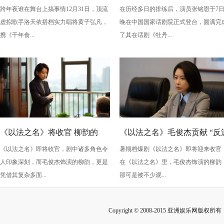
跨年夜谁在舞台上搞事情12月31日，顶流
在历经多日的排练后，演员张铭恩于7
版》：跨年夜最萌“食”光！
丹亭上三生路》续写古典深
虚拟歌手洛天依搭档实力唱将黄子弘凡，
晚在中国国家话剧院正式登台，圆满完
情，全新演绎“柳梦梅”至情至
携《千年食...
了其在话剧《牡丹...
性
《以法之名》将收官 柳韵的
《以法之名》毛俊杰贡献 “反
《以法之名》即将收官，剧中诸多角色令
暑期档爆剧《以法之名》即将迎来收官
“蠢” 让毛俊杰重回巅峰
级” 演技？柳韵的 “蠢” 是表演
人印象深刻，而毛俊杰饰演的柳韵，更是
在《以法之名》里，毛俊杰饰演的柳韵
的胜利！
凭借其复杂多面...
那可是被不少观...
Copyright © 2008-2015 亚洲娱乐网版权所有 Inc