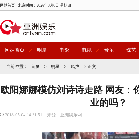
网站首页
北京时间：
2026年8月6日 星期四
网站首页
明星
电影
电视
音乐
综艺
当前位置：
首页
>
明星
>
风声
> 正文
欧阳娜娜模仿刘诗诗走路 网友：
业的吗？
2018-05-04 14:31:51 来源：亚洲娱乐网