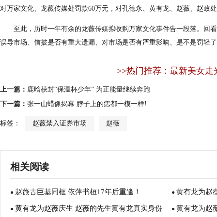
对万家文化、龙薇传媒处罚款60万元，对孔德永、黄有龙、赵薇、赵政处
至此，历时一年有余的龙薇传媒拟收购万家文化事件告一段落。回看
误导市场、信披是否有重大遗漏、对市场是否有严重影响、是不是罚轻了
>>热门推荐：最新美女走
上一篇：
鹿晗获封“保温杯少年” 为正能量继续奔跑
下一篇：
张一山蜡像揭幕 脖子上的痣都一模一样!
标签：
赵薇禁入证券市场
赵薇
相关阅读
赵薇古巨基同框 依萍书桓17年后重逢！
黄有龙为赵薇
●
●
黄有龙为赵薇庆生 赵薇的先生黄有龙真实身份
黄有龙为赵薇
●
●