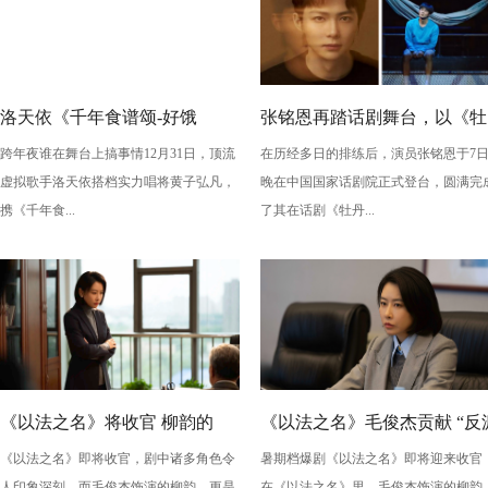
洛天依《千年食谱颂-好饿
张铭恩再踏话剧舞台，以《牡
跨年夜谁在舞台上搞事情12月31日，顶流
在历经多日的排练后，演员张铭恩于7
版》：跨年夜最萌“食”光！
丹亭上三生路》续写古典深
虚拟歌手洛天依搭档实力唱将黄子弘凡，
晚在中国国家话剧院正式登台，圆满完
情，全新演绎“柳梦梅”至情至
携《千年食...
了其在话剧《牡丹...
性
《以法之名》将收官 柳韵的
《以法之名》毛俊杰贡献 “反
《以法之名》即将收官，剧中诸多角色令
暑期档爆剧《以法之名》即将迎来收官
“蠢” 让毛俊杰重回巅峰
级” 演技？柳韵的 “蠢” 是表演
人印象深刻，而毛俊杰饰演的柳韵，更是
在《以法之名》里，毛俊杰饰演的柳韵