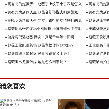
黄有龙为赵薇庆生 赵薇手上纹了个手表是怎么
黄有龙为赵
曝光！ 赵薇和黄有龙离婚了吗
●
老公黄有龙身
●
黄有龙为赵薇庆生 赵薇合影孙悦夫妇素颜完
黄有龙为赵
回事？ 赵薇和林心如年龄谁大？
●
●
黄晓明为赵薇庆生 网友：铁打的友情铁打的晓
赵薇酒庄举
胜！ 赵薇晒老公女儿游玩照
●
的吗？ 赵薇
●
赵薇周迅张艺谋冯小刚同框 小唯与靖公主亲昵
王菲林俊杰赵
明！
●
●
健身房偶遇赵薇 网友：真是千年等一回啊！
赵薇王俊凯
搂肩！
●
●
赵薇王俊凯逛菜场 赵薇宽松休闲似大妈？
王俊凯骑车
●
●
赵薇或遭追加起诉 民事索赔案又上身！
赵薇晒红唇
●
●
赵薇退出龙薇传媒 这是怎么回事呢？
赵薇晒自拍
●
●
猜您喜欢