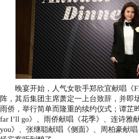
晚宴开始，人气女歌手郑欣宜献唱《FINA
阵，其后集团主席萧定一上台致辞，并即
雨侨，举行简单而隆重的续约仪式；谭芷昀
far I’ll go》、雨侨献唱《花季》、连诗雅献唱《I 
you》、张继聪献唱《侧面》、周柏豪献