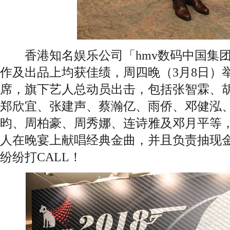
香港知名娱乐公司「hmv数码中国集团
作及出品上均获佳绩，周四晚（3月8日）举
席，旗下艺人总动员出击，包括张智霖、
郑欣宜、张建声、蔡瀚亿、雨侨、邓健泓
昀、周柏豪、周秀娜、连诗雅及邓月平等
人在晚宴上献唱经典金曲，并且负责抽现
纷纷打CALL！