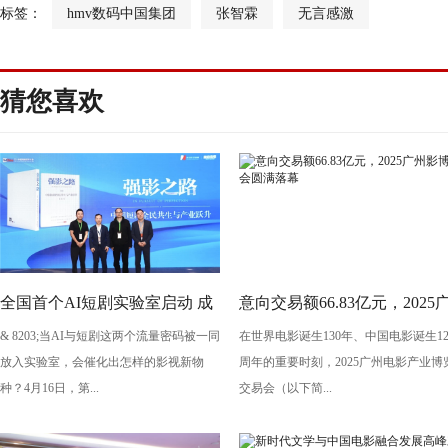
标签：
hmv数码中国集团
张智霖
无言感激
猜您喜欢
全国首个AI短剧实验室启动 成
意向交易额66.83亿元，2025
& 8203;当AI与短剧这两个流量密码被一同
在世界电影诞生130年、中国电影诞生12
都文旅集团全面抢滩数字文创
州影博会圆满落幕
放入实验室，会催化出怎样的影视新物
周年的重要时刻，2025广州电影产业博
新高地
种？4月16日，第...
交易会（以下简...