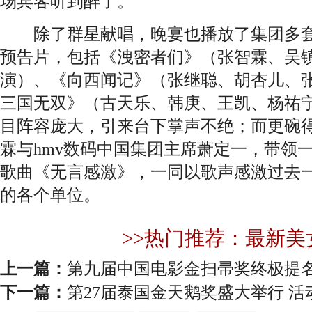
场宾客听到醉了。
除了群星献唱，晚宴也播放了集团多套
预告片，包括《洩密者们》（张智霖、吴
演）、《向西闻记》（张继聪、胡杏儿、
三国无双》（古天乐、韩庚、王凯、杨祐
目阵容庞大，引来台下掌声不绝；而更碗
霖与hmv数码中国集团主席萧定一，带领
歌曲《无言感激》，一同以歌声感激过去
的各个单位。
>>热门推荐：最新美
上一篇：
第九届中国电影金扫帚奖终极提
下一篇：
第27届泰国金天鹅奖盛大举行 