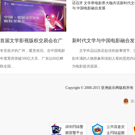
首届文学影视版权交易会在广
新时代文学与中国电影融合发
冬至前夕的广州，暖意依旧。在中国电影
文学作品以跌宕起伏的故事情节、
州成功举办 发布IP价值评估报
展高峰对话召开 文学界电影
年度票房突破500亿大关、广东以60亿蝉
刻丰满的人物形象和深刻入骨的思想内涵
告，多项合作协议现场签署
大咖共话新时代文学与 中国
联全国...
为电影提供源源...
影融合发展
Copyright © 2008-2015 亚洲娱乐网版权所有 Inc
冀