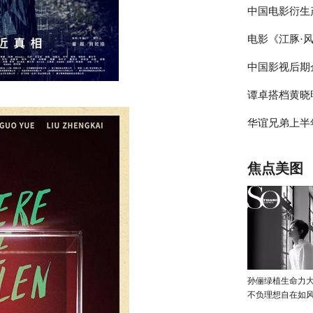
中国电影衍生
电影《江豚·
际电影IP授
中国影视后期
论坛举办
六年艰难光阴
谭卓搭档黄晓
自救、共同‘战
华谊兄弟上半年主
主演电影《烈
逆行者”
万元，同比增长1
焦点美图
孙俪绿植生命力
不负理想自在如