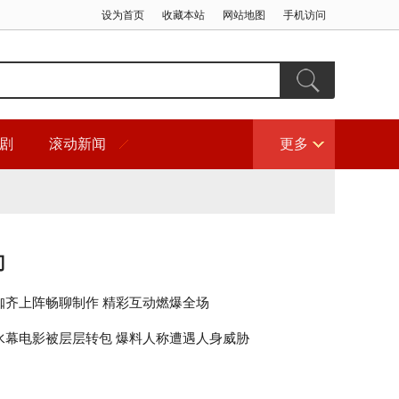
设为首页
收藏本站
网站地图
手机访问
剧
滚动新闻
更多
门
咖齐上阵畅聊制作 精彩互动燃爆全场
水幕电影被层层转包 爆料人称遭遇人身威胁