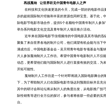
再战戛纳 让世界听见中国青年电影人之声
在科技和文化快速更迭的今天，完成一部好的电影作品
步的超前国际制片经验和丰富的资源也同样宝贵。基于此，
际电影节电影市场合作，提供
5
个名额给中国青年制片人参加
举办系列电影文化交流及青年制片人项目推介活动。
近年来在国际电影节佳绩频传的中国电影及其市场的迅
聚集了来自世界各地的制片公司，他们渴望有机会能与当下
满成功后，中国电影基金会－吴天明青年电影专项基金与戛
片人参加戛纳制片人工作坊。希望中国青年电影制片人不仅
动态，更希望他们能与国际制片人进行直接有效的交流，为
开拓可能性。
戛纳制片人工作坊是一个针对即将踏入国际电影舞台的
下，为了帮助制片人们在国际电影市场达到预期目标并且充
其中的研讨会和论坛将从制片人的角度出发，从电影推广技
际性销售等进行全方位的探讨，参与者将收获一些必要的实
台。