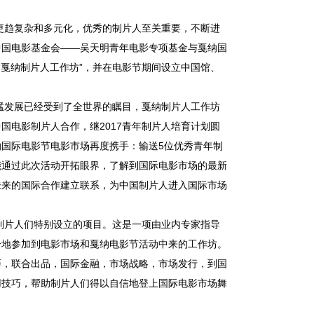
更趋复杂和多元化，优秀的制片人至关重要，不断进
中国电影基金会
——
吴天明青年电影专项基金与戛纳国
“
戛纳制片人工作坊
”
，并在电影节期间设立中国馆、
猛发展已经受到了全世界的瞩目，戛纳制片人工作坊
中国电影制片人合作，继
2017
青年制片人培育计划圆
纳国际电影节电影市场再度携手：输送
5
位优秀青年制
能通过此次活动开拓眼界，了解到国际电影市场的最新
未来的国际合作建立联系，为中国制片人进入国际市场
制片人们特别设立的项目。这是一项由业内专家指导
分地参加到电影市场和戛纳电影节活动中来的工作坊。
巧，联合出品，国际金融，市场战略，市场发行，到国
用技巧，帮助制片人们得以自信地登上国际电影市场舞