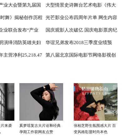
产业大会暨第九届国
大型情景史诗舞台艺术电影《伟大
风时舞》揭秘创作历程
光芒影业公布四周年片单 网生内容
权与衍生产业开发高峰
征程》 首映式在京举行
企业联合发布“产业
国庆观影人次破亿 国庆电影票房纪
只为铸就大美国风
创新表达
明演绎消防英雄夫妇
华谊兄弟发布2018三季度业绩预
疫’”倡议书
录创新高
营净利25,218.47
第八届北京国际电影节网络影视创
火英雄》致敬“最美
告：主营净利润上涨
51.29%
124.97%-150.99%
投峰会 项目征集启动
大片来袭
奚梦瑶复古大片诠释经典
张柏芝野生氛围感大片 百
风
孕期工作获网友点赞
变风格彰显时尚本色