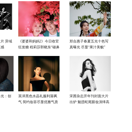
片 异域
《婆婆和妈妈2》今日收官
郑合惠子春夏五光十色写
覆感
狂发糖 程莉莎郭晓东“碰鼻
真曝光 尽显“果汁美貌”
杀”大片甜蜜爆表
曝光：创
英泽黑色水晶礼服利落飒
宋茜杂志开年刊封面大片
气 简约妆容尽显优雅气质
出炉 魅惑蛇尾眼妆演绎高
级性感美