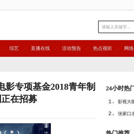
综艺
直播在线
活动预告
热点视听
网络
影专项基金2018青年制
24小时热
划正在招募
1.
影视大
2.
张家口
热门推荐