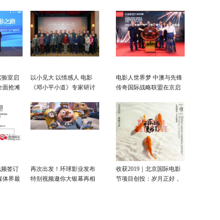
实验室启
以小见大 以情感人 电影
电影人世界梦 中澳与先锋
全面抢滩
《邓小平小道》专家研讨
传奇国际战略联盟在京启
会在京举行
动
视频签订
再次出发！环球影业发布
收获2019｜北京国际电影
媒体界最
特别视频邀你大银幕再相
节项目创投：岁月正好，
见
未来可期！