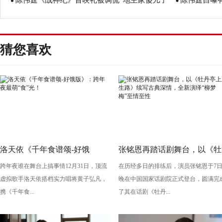
陈伟霆《战神纪》首映礼被调侃“地主家傻儿子”
陈伟霆自曝
电视榜榜首
●
●
逗趣回应：我家没有地
很开心！
猜您喜欢
洛天依《千年食谱颂-好饿
张铭恩再踏话剧舞台，以《牡
跨年夜谁在舞台上搞事情12月31日，顶流
在历经多日的排练后，演员张铭恩于7
版》：跨年夜最萌“食”光！
丹亭上三生路》续写古典深
虚拟歌手洛天依搭档实力唱将黄子弘凡，
晚在中国国家话剧院正式登台，圆满完
情，全新演绎“柳梦梅”至情至
携《千年食...
了其在话剧《牡丹...
性