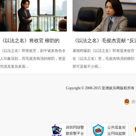
《以法之名》将收官 柳韵的
《以法之名》毛俊杰贡献 “反
《以法之名》即将收官，剧中诸多角色令
暑期档爆剧《以法之名》即将迎来收官
“蠢” 让毛俊杰重回巅峰
级” 演技？柳韵的 “蠢” 是表演
人印象深刻，而毛俊杰饰演的柳韵，更是
在《以法之名》里，毛俊杰饰演的柳韵
的胜利！
凭借其复杂多面...
那可是被不少观...
Copyright © 2008-2015 亚洲娱乐网版权所有 Inc
冀