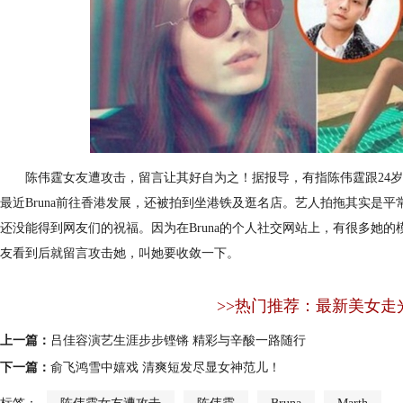
陈伟霆女友遭攻击，留言让其好自为之！据报导，有指陈伟霆跟24岁的巴西籍
最近Bruna前往香港发展，还被拍到坐港铁及逛名店。艺人拍拖其实是平常
还没能得到网友们的祝福。因为在Bruna的个人社交网站上，有很多她
友看到后就留言攻击她，叫她要收敛一下。
>>热门推荐：最新美女走
上一篇：
吕佳容演艺生涯步步铿锵 精彩与辛酸一路随行
下一篇：
俞飞鸿雪中嬉戏 清爽短发尽显女神范儿！