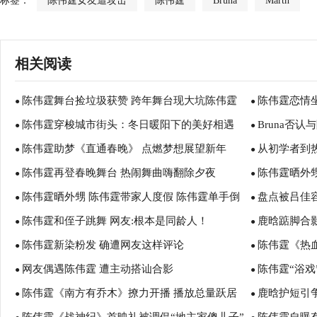
标签：
陈伟霆女友遭攻击
陈伟霆
Bruna
Marth
相关阅读
陈伟霆舞台捡垃圾获赞 跨年舞台现大坑陈伟霆
陈伟霆恋情
●
●
陈伟霆穿梭城市街头：冬日暖阳下的美好相遇
Bruna否
机智避过！
●
●
陈伟霆助梦《直通春晚》 点燃梦想展望新年
从初学者到
●
●
陈伟霆再登春晚舞台 热闹舞曲嗨翻除夕夜
陈伟霆晒外
●
前行
●
陈伟霆晒外甥 陈伟霆带家人度假 陈伟霆单手倒
盘点被吕佳
●
●
陈伟霆和侄子跳舞 网友:根本是同龄人！
鹿晗踮脚合
立成春晚热点
●
丹尼斯吴
●
陈伟霆新染粉发 确遭网友这样评论
陈伟霆《热
●
●
网友偶遇陈伟霆 遭主动搭讪合影
陈伟霆“浴
●
杀”热血开秀
●
陈伟霆《南方有乔木》撩力开播 播放总量跃居
鹿晗护短引
●
拔火罐呈现“
●