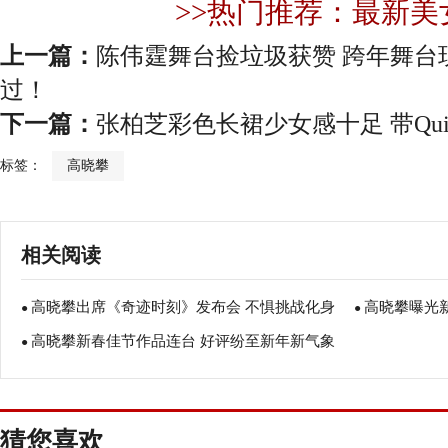
>>热门推荐：最新美
上一篇：
陈伟霆舞台捡垃圾获赞 跨年舞台
过！
下一篇：
张柏芝彩色长裙少女感十足 带Qui
标签：
高晓攀
相关阅读
高晓攀出席《奇迹时刻》发布会 不惧挑战化身
高晓攀曝光
●
●
高晓攀新春佳节作品连台 好评纷至新年新气象
知识达人
●
猜您喜欢