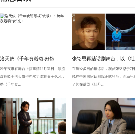
洛天依《千年食谱颂-好饿
张铭恩再踏话剧舞台，以《牡
跨年夜谁在舞台上搞事情12月31日，顶流
在历经多日的排练后，演员张铭恩于7
版》：跨年夜最萌“食”光！
丹亭上三生路》续写古典深
虚拟歌手洛天依搭档实力唱将黄子弘凡，
晚在中国国家话剧院正式登台，圆满完
情，全新演绎“柳梦梅”至情至
携《千年食...
了其在话剧《牡丹...
性