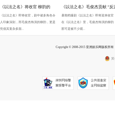
《以法之名》将收官 柳韵的
《以法之名》毛俊杰贡献 “反
《以法之名》即将收官，剧中诸多角色令
暑期档爆剧《以法之名》即将迎来收官
“蠢” 让毛俊杰重回巅峰
级” 演技？柳韵的 “蠢” 是表演
人印象深刻，而毛俊杰饰演的柳韵，更是
在《以法之名》里，毛俊杰饰演的柳韵
的胜利！
凭借其复杂多面...
那可是被不少观...
Copyright © 2008-2015 亚洲娱乐网版权所有 Inc
冀