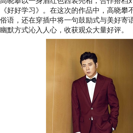
高晓攀以一身酒红色西装亮相，合作搭档
《好好学习》。在这次的作品中，高晓攀
俗语，还在穿插中将一句鼓励式与美好寄语
幽默方式沁入人心，收获观众大量好评。