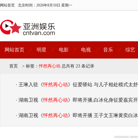
网站首页
北京时间：
2026年8月10日 星期一
网站首页
明星
电影
电视
音乐
综艺
首页
>
标签：
怦然再心动
总共有 23 条记录
· 王琳入驻《
怦然再心动
》征爱驿站 与儿子相处模式太
· 湖南卫视《
怦然再心动
》即将开播,白冰化身征爱嘉宾
· 湖南卫视《
怦然再心动
》即将开播 王子文王琳黄奕白