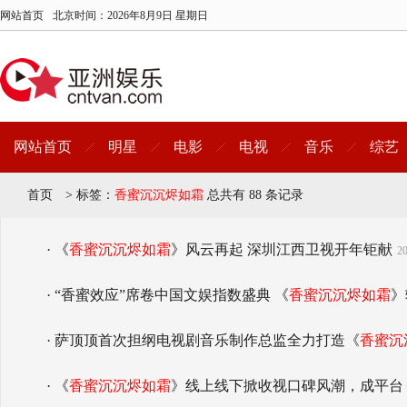
网站首页
北京时间：
2026年8月9日 星期日
网站首页
明星
电影
电视
音乐
综艺
首页
>
标签：
香蜜沉沉烬如霜
总共有 88 条记录
· 《
香蜜沉沉烬如霜
》风云再起 深圳江西卫视开年钜献
20
· “香蜜效应”席卷中国文娱指数盛典 《
香蜜沉沉烬如霜
》
· 萨顶顶首次担纲电视剧音乐制作总监全力打造《
香蜜沉
· 《
香蜜沉沉烬如霜
》线上线下掀收视口碑风潮，成平台