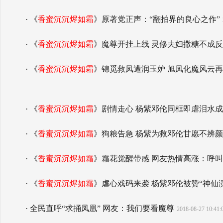
· 《
香蜜沉沉烬如霜
》原著党正声：“翻拍界的良心之作”
· 《
香蜜沉沉烬如霜
》魔尊开挂上线 灵修夫妇撒糖不成
· 《
香蜜沉沉烬如霜
》锦觅救凤遭润玉妒 旭凤化魔风云
· 《
香蜜沉沉烬如霜
》剧情走心 杨紫邓伦同框即虐泪水
· 《
香蜜沉沉烬如霜
》狗粮告急 杨紫为救邓伦甘愿不辨
· 《
香蜜沉沉烬如霜
》霜花觉醒带感 网友热情高涨：呼
· 《
香蜜沉沉烬如霜
》虐心戏码来袭 杨紫邓伦被赞“神仙
· 全民直呼“求捅凤凰” 网友：我们要看魔尊
2018-08-27 10:41: