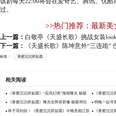
该剧每天22:00将会在爱奇艺、腾讯、优
过。
>>热门推荐：最新美
上一篇：
白敬亭《天盛长歌》挑战女装lo
下一篇：
《天盛长歌》陈坤意外“三连跪”
标签：
香蜜沉沉烬如霜
相关阅读
《香蜜沉沉烬如霜》“花语幻境”海报曝光 杨紫
《香蜜沉沉
●
●
《香蜜沉沉烬如霜》曝光全阵容群像 杨紫邓伦
明晚一起寻
邓伦8月2日甜蜜相约
●
潮范中国风
●
终于等到你！《香蜜沉沉烬如霜》今晚亮相江苏
《香蜜沉沉
开启甜虐序幕
●
先知!
●