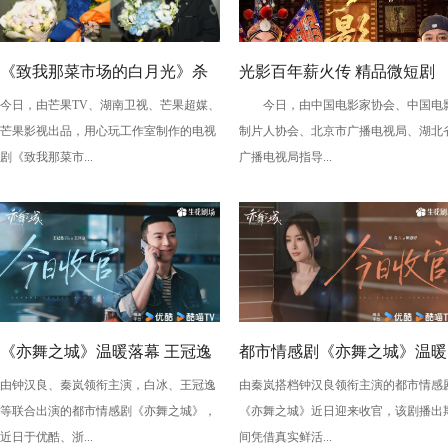
《致我那菜市场的白月光》杀
光影百年薪火传 精品微短剧
今日，由芒果TV、湖南卫视、芒果超媒、
今日，由中国电影家协会、中国电
青 张婧仪陈靖可心向野互成光
《梦影》定档 敬贺中国电影12
芒果影视出品，用心玩工作室制作的电视
制片人协会、北京市广播电视局、湖北
周年
剧《致我那菜市...
广播电视局指导...
《亦舞之城》温暖落幕 王冠逸
都市情感剧《亦舞之城》温暖
由钟汉良、秦岚领衔主演，白冰、王冠逸
由秦岚搭档钟汉良领衔主演的都市情感
诠释出成年人的克制与深情
收官 秦岚以克制感演技打动
等联合出演的都市情感剧《亦舞之城》，
《亦舞之城》近日迎来收官，该剧播出
众
近日于优酷、浙...
间凭借真实鲜活...