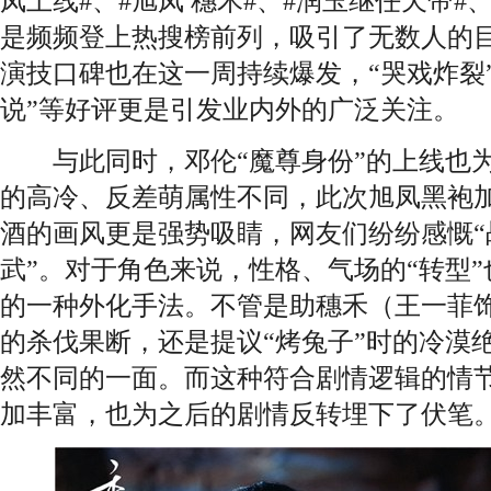
凤上线#、#旭凤 穗禾#、#润玉继任天帝#
是频频登上热搜榜前列，吸引了无数人的
演技口碑也在这一周持续爆发，“哭戏炸裂
说”等好评更是引发业内外的广泛关注。
与此同时，邓伦“魔尊身份”的上线也为
的高冷、反差萌属性不同，此次旭凤黑袍
酒的画风更是强势吸睛，网友们纷纷感慨“
武”。对于角色来说，性格、气场的“转型
的一种外化手法。不管是助穗禾（王一菲
的杀伐果断，还是提议“烤兔子”时的冷漠
然不同的一面。而这种符合剧情逻辑的情
加丰富，也为之后的剧情反转埋下了伏笔