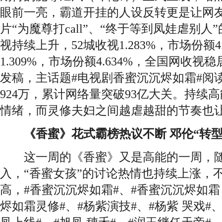
眼前一亮，霸道开挂的人设反转更是让网友
片“为魔尊打call”、“终于等到凤娃虐别
视持续上升，52城收视1.283%，市场份额4.
1.309%，市场份额4.634%，全国网收
发稿，主话题#电视剧香蜜沉沉烬如霜#阅读
924万，累计网络量突破93亿大关。持续
情绪，而灵修夫妇之间越虐越甜的节奏也
《香蜜》花式霸榜热议不断 邓伦“转型
这一周的《香蜜》又是高能的一周，随
入，“香蜜女孩”的讨论热情也持续上涨，
高，#香蜜沉沉烬如霜#、#香蜜沉沉烬如霜
烬如霜灵修#、#杨紫演技#、#杨紫 哭戏#、