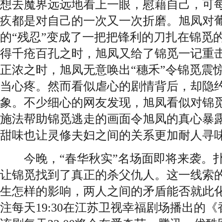
想去魔界远远地看上一眼，慰藉自己，可
疚都是对自己的一次又一次折磨。旭凤对
的“残忍”变成了一把把锋利的刀扎在锦觅
得千疮百孔之时，旭凤又给了锦觅一记重
正浓之时，旭凤无意唤出“穗禾”令锦觅震
当心疼。然而看似虐心的剧情背后，却隐
象。不少细心的网友发现，旭凤看似对锦
施法帮助锦觅逃走的画面令旭凤的真心暴
甜味也让灵修夫妇之间的关系更加耐人寻
今晚，“春华秋实”名场面即将来袭。扑
让锦觅找到了真正的杀父仇人。这一线索
生怎样的影响，两人之间的矛盾能否就此
注每天19:30在江苏卫视幸福剧场播出的