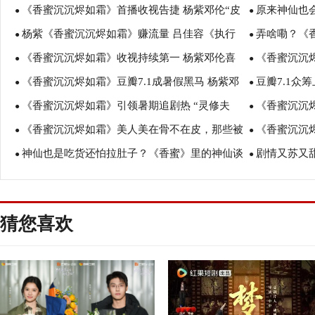
《香蜜沉沉烬如霜》首播收视告捷 杨紫邓伦“皮
原来神仙也
卫视
●
告相爱相杀
●
杨紫《香蜜沉沉烬如霜》赚流量 吕佳容《执行
弄啥嘞？《
一下很开心”
●
太好玩了！
●
《香蜜沉沉烬如霜》收视持续第一 杨紫邓伦喜
《香蜜沉沉
利剑》赢收视
●
方言6到飞起
●
《香蜜沉沉烬如霜》豆瓣7.1成暑假黑马 杨紫邓
豆瓣7.1众
提“灵芝吻”
●
pick一下
●
《香蜜沉沉烬如霜》引领暑期追剧热 “灵修夫
《香蜜沉沉
伦“无包袱”演技获赞
●
烬如霜》比今
●
《香蜜沉沉烬如霜》美人美在骨不在皮，那些被
《香蜜沉沉
妇”花式撒糖猝不及防
●
邓伦：她不是
●
神仙也是吃货还怕拉肚子？《香蜜》里的神仙谈
剧情又苏又
周海媚惊艳了的岁月
●
本”之后情路
●
恋爱这么接地气啊
电视剧是什么
猜您喜欢