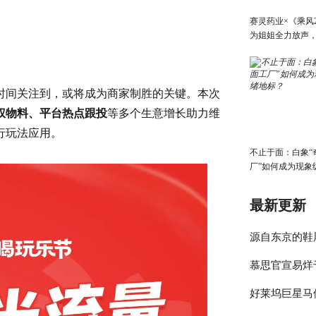
赛灵药业×《乘风2
为姐姐全力放声
动完美收官！
时间关注到，或将成为商家制胜的关键。本次
权物料、平台热点跟投
等多个生意增长助力维
行玩法应用。
不止于面：白象“
厂”如何成为现象
标？
最新更新
源自东京的鞋履品牌
慕思官宣易烊
grounds”
好莱坞巨星马
人：以科技应