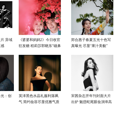
片 异域
《婆婆和妈妈2》今日收官
郑合惠子春夏五光十色写
覆感
狂发糖 程莉莎郭晓东“碰鼻
真曝光 尽显“果汁美貌”
杀”大片甜蜜爆表
曝光：创
英泽黑色水晶礼服利落飒
宋茜杂志开年刊封面大片
气 简约妆容尽显优雅气质
出炉 魅惑蛇尾眼妆演绎高
级性感美