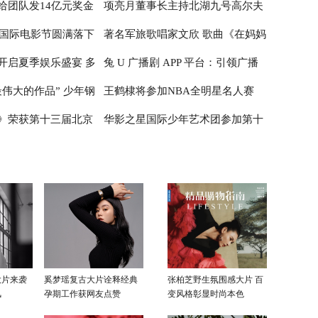
给团队发14亿元奖金
项亮月董事长主持北湖九号高尔夫
大使，公主邮轮推
作训练营首次亮相亚洲
主动参与剧集宣发，抽卡、AI特效
洲国际电影节圆满落下
著名军旅歌唱家文欣 歌曲《在妈妈
五”限时优惠
受欢迎
俱乐部（2024）友谊邀请赛
开启夏季娱乐盛宴 多
兔 U 广播剧 APP 平台：引领广播
的目光里》MV献礼八一
伟大的作品” 少年钢
王鹤棣将参加NBA全明星名人赛
事纷至沓来
剧新潮流
》荣获第十三届北京
华影之星国际少年艺术团参加第十
首演音乐会圆满成功
增添中美文化交流新章
展最佳原创音乐
三届北京国际网络电影展，传承电
影梦
大片来袭
奚梦瑶复古大片诠释经典
张柏芝野生氛围感大片 百
风
孕期工作获网友点赞
变风格彰显时尚本色