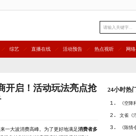
综艺
直播在线
活动预告
热点视听
网络
商开启！活动玩法亮点抢
24小时热
看
1.
《空降
2.
文雀《
3.
诗
《陈情
迎来一大波消费高峰。为了更好地满足
消费者多