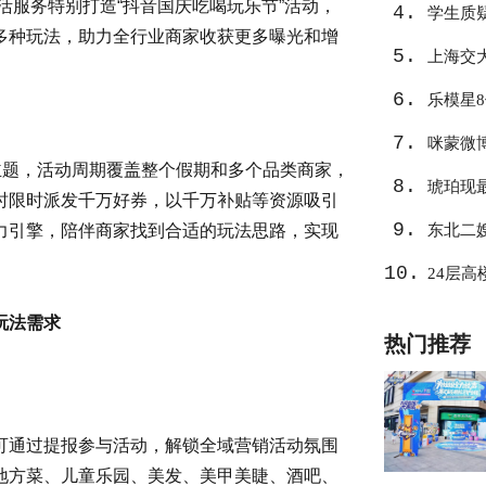
活服务特别打造“抖音国庆吃喝玩乐节”活动，
4.
学生质
多种玩法，助力全行业商家收获更多曝光和增
5.
上海交
6.
乐模星
7.
咪蒙微
主题，活动周期覆盖整个假期和多个品类商家，
8.
琥珀现
时限时派发千万好券，以千万补贴等资源吸引
9.
力引擎，陪伴商家找到合适的玩法思路，实现
东北二
10.
24层
玩法需求
热门推荐
可通过提报参与活动，解锁全域营销活动氛围
地方菜、儿童乐园、美发、美甲美睫、酒吧、