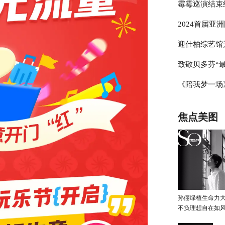
霉霉巡演结束
辰公主号命名
2024首届亚
出“蓝色星期
迎仕柏综艺馆
帷幕
致敬贝多芬“最
元化演出及赛
《陪我梦一场
琴家林秉宽 
国际网络电影
焦点美图
孙俪绿植生命力
不负理想自在如