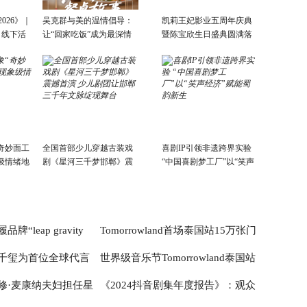
026》｜
吴克群与美的温情倡导：
凯莉王妃影业五周年庆典
，线下活
让“回家吃饭”成为最深情
暨陈宝欣生日盛典圆满落
的告白与陪伴
幕 《新湾陈情》专辑重磅
发布
奇妙面工
全国首部少儿穿越古装戏
喜剧IP引领非遗跨界实验
级情绪地
剧《星河三千梦邯郸》震
“中国喜剧梦工厂”以“笑声
撼首演 少儿剧团让邯郸三
经济”赋能蜀韵新生
千年文脉绽现舞台
“leap gravity
Tomorrowland首场泰国站15万张门
千玺为首位全球代言
世界级音乐节Tomorrowland泰国站
中国首秀，落户深圳万象
票火速售罄
修·麦康纳夫妇担任星
《2024抖音剧集年度报告》：观众
答时代睡眠之问
开票！联动在地文旅体验，音乐制