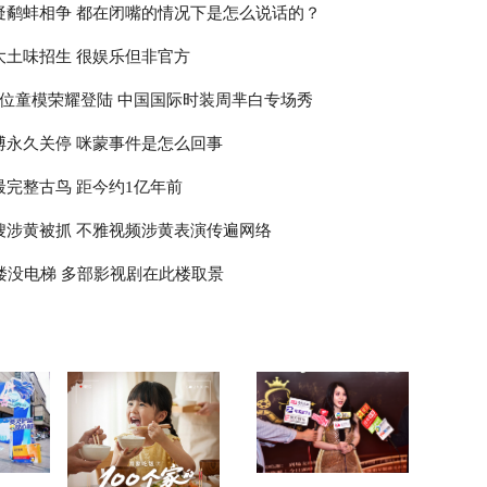
疑鹬蚌相争 都在闭嘴的情况下是怎么说话的？
大土味招生 很娱乐但非官方
8位童模荣耀登陆 中国国际时装周芈白专场秀
博永久关停 咪蒙事件是怎么回事
最完整古鸟 距今约1亿年前
嫂涉黄被抓 不雅视频涉黄表演传遍网络
高楼没电梯 多部影视剧在此楼取景