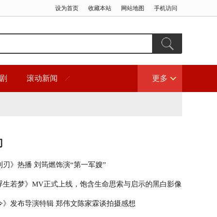
设为首页
收藏本站
网站地图
手机访问
剧
滚动新闻
更多
门
利刃》热播 刘筠燃饰演“第一军嫂”
浮生若梦》MV正式上线，饱含生命思索与启示的黑白影像
令》发布导演特辑 郑伟文陈家霖谈拍摄感想