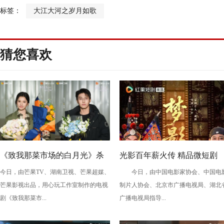
标签：
大江大河之岁月如歌
猜您喜欢
《致我那菜市场的白月光》杀
光影百年薪火传 精品微短剧
今日，由芒果TV、湖南卫视、芒果超媒、
今日，由中国电影家协会、中国电
青 张婧仪陈靖可心向野互成光
《梦影》定档 敬贺中国电影12
芒果影视出品，用心玩工作室制作的电视
制片人协会、北京市广播电视局、湖北
周年
剧《致我那菜市...
广播电视局指导...