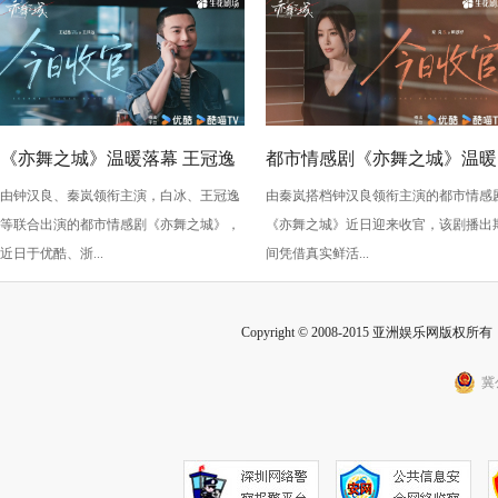
《亦舞之城》温暖落幕 王冠逸
都市情感剧《亦舞之城》温暖
由钟汉良、秦岚领衔主演，白冰、王冠逸
由秦岚搭档钟汉良领衔主演的都市情感
诠释出成年人的克制与深情
收官 秦岚以克制感演技打动
等联合出演的都市情感剧《亦舞之城》，
《亦舞之城》近日迎来收官，该剧播出
众
近日于优酷、浙...
间凭借真实鲜活...
Copyright © 2008-2015 亚洲娱乐网版权所有 Inc
冀