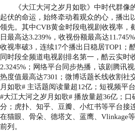
《大江大河之岁月如歌》中时代群像的精
起伏的命运，始终牵动着观众的心，播出
领先。其中CVB黄金时段电视剧收视率，
日最高达3.239%，收视份额最高达11.7
收视率破3，连续17个播出日稳居TOP1；
同时段全频道电视剧排名第一，酷云实时
2.3245%；网络平台同步热播，该剧腾讯视
热度值最高达7301；微博话题长线收割社
月如歌# 主话题阅读量超12亿；短视频平
#大江大河之岁月如歌# 播放量超36亿；口
分；虎扑、知乎、豆瓣、小红书等平台接
在猫眼、骨朵、德塔文、蓝鹰、Vlinkag
前列。