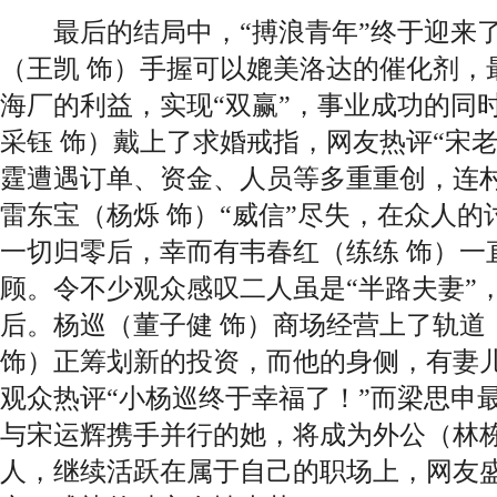
最后的结局中，“搏浪青年”终于迎来了
（王凯 饰）手握可以媲美洛达的催化剂，
海厂的利益，实现“双赢”，事业成功的同
采钰 饰）戴上了求婚戒指，网友热评“宋
霆遭遇订单、资金、人员等多重重创，连
雷东宝（杨烁 饰）“威信”尽失，在众人
一切归零后，幸而有韦春红（练练 饰）一
顾。令不少观众感叹二人虽是“半路夫妻”
后。杨巡（董子健 饰）商场经营上了轨道
饰）正筹划新的投资，而他的身侧，有妻
观众热评“小杨巡终于幸福了！”而梁思申
与宋运辉携手并行的她，将成为外公（林栋
人，继续活跃在属于自己的职场上，网友