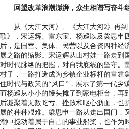
回望改革浪潮澎湃，众生相谱写奋斗
从《大江大河》、《大江大河2》再到
歌》，宋运辉、雷东宝、杨巡以及梁思申四
后，是国营、集体、民营以及合资四种经
展之路的缩影。宋运辉从山村娃一路走到
对时代脉络的把握，对自我底线的坚守。
村子，一路打造成为乡镇企业标杆的雷霆
住时代与政策的“风口”，展示了第一代乡
而杨巡从小小的馒头摊子到家电柜台，再
后凝聚着无数吃亏、挫败和呕心沥血，也
展的种种艰难。梁思申一路从走出国门，
潮中搅动着属于自己的事业船桨，也作为