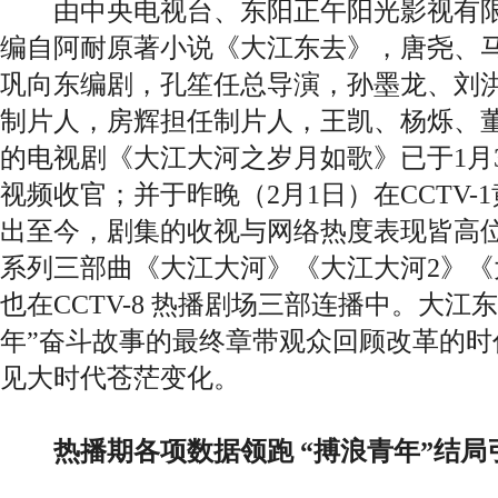
由中央电视台、东阳正午阳光影视有限
编自阿耐原著小说《大江东去》，唐尧、
巩向东编剧，孔笙任总导演，孙墨龙、刘
制片人，房辉担任制片人，王凯、杨烁、
的电视剧《大江大河之岁月如歌》已于1月
视频收官；并于昨晚（2月1日）在CCTV-
出至今，剧集的收视与网络热度表现皆高
系列三部曲《大江大河》《大江大河2》
也在CCTV-8 热播剧场三部连播中。大江
年”奋斗故事的最终章带观众回顾改革的时
见大时代苍茫变化。
热播期各项数据领跑 “搏浪青年”结局