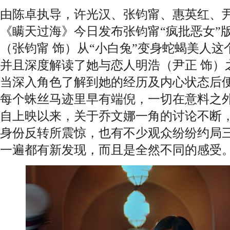
由陈卓执导，许光汉、张钧甯、惠英红、
《瞒天过海》今日发布张钧甯“疯批恶女”
（张钧甯 饰）从“小白兔”变身蛇蝎美人
并且深度解读了她与恋人明浩（尹正 饰）
当深入角色了解到她的经历及内心状态后
每个蛛丝马迹里早有端倪，一切在意料之
自上映以来，关于乔文娜一角的讨论不断
身份反转所震惊，也有不少观众纷纷约局三
一遍都有新发现，而且是全然不同的感受。