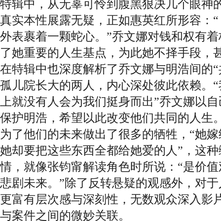
特辑中，从无辜可怜到腹黑狠决几个眼神
真实本性展露无疑，正如惠英红所形容：“
外表裹着一颗蛇心。”乔文娜对钱和权有着
了她重要的人生基点，为此她不择手段，
在特辑中也深度解析了乔文娜与明浩间的“
孤儿院长大的两人，内心深处彼此依赖。“
上就没有人会为我们挺身而出”乔文娜以自
保护明浩，希望以此改变他们共同的人生
为了他们的未来做出了很多的牺牲，“她嫁
她却要把这些东西全都给她爱的人”，这种
情，就像张钧甯解读角色时所说：“是价值
悲剧未来。”除了反转悬疑的观感外，对于
更富有层次感与深刻性，无数观众深入影
与案件之间的微妙关联。