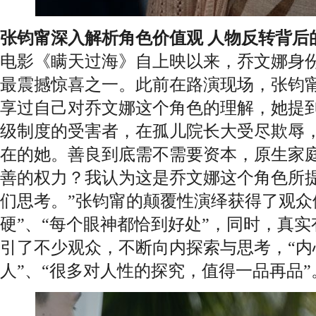
张钧甯
深入
解析角色
价值观
人物反转背后
电影《瞒天过海》自上映以来，乔文娜身
最震撼惊喜之一。此前在路演现场，张钧
享过自己对乔文娜这个角色的理解，她提到
级制度的受害者，在孤儿院长大受尽欺辱
在的她。善良到底需不需要资本，原生家
善的权力？我认为这是乔文娜这个角色所
们思考。”张钧甯的颠覆性演绎获得了观众
硬”、“每个眼神都恰到好处”，同时，真
引了不少观众，不断向内探索与思考，“内
人”、“很多对人性的探究，值得一品再品”