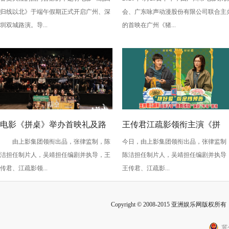
演，定档6月26日奔赴山海
电影之竞速小英雄》广州首映
归线以北》于端午假期正式开启广州、深
会、广东咏声动漫股份有限公司联合主
欢乐狂飙
圳双城路演。导...
的首映在广州《猪...
电影《拼桌》举办首映礼及路
王传君江疏影领衔主演《拼
由上影集团领衔出品，张律监制，陈
今日，由上影集团领衔出品，张律监制
演 白色情人节相约搭子稳稳幸
桌》定档3月14日
洁担任制片人，吴靖担任编剧并执导，王
陈洁担任制片人，吴靖担任编剧并执导
福
传君、江疏影领...
王传君、江疏影...
Copyright © 2008-2015 亚洲娱乐网版权所有 Inc
冀