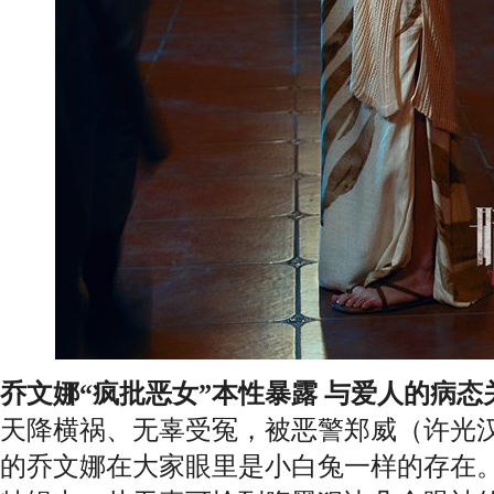
乔
文娜
“
疯批恶女”
本性
暴露
与爱人
的
病态
天降横祸、无辜受冤，被恶警郑威（许光汉
的乔文娜在大家眼里是小白兔一样的存在