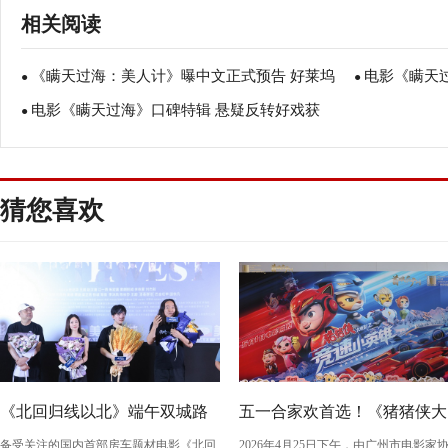
相关阅读
《瞒天过海：美人计》曝中文正式预告 好莱坞
电影《瞒天
●
●
电影《瞒天过海》口碑特辑 悬疑反转好戏获
女神天团智盗天价珠宝
●
终局悬念
赞“后劲十足”
猜您喜欢
《北回归线以北》端午双城路
五一合家欢首选！《猪猪侠大
备受关注的国内首部房车题材电影《北回
2026年4月25日下午，由广州市电影家