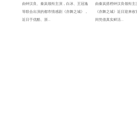
由钟汉良、秦岚领衔主演，白冰、王冠逸
由秦岚搭档钟汉良领衔主
诠释出成年人的克制与深情
收官 秦岚以克制感
等联合出演的都市情感剧《亦舞之城》，
《亦舞之城》近日迎来收
众
近日于优酷、浙...
间凭借真实鲜活...