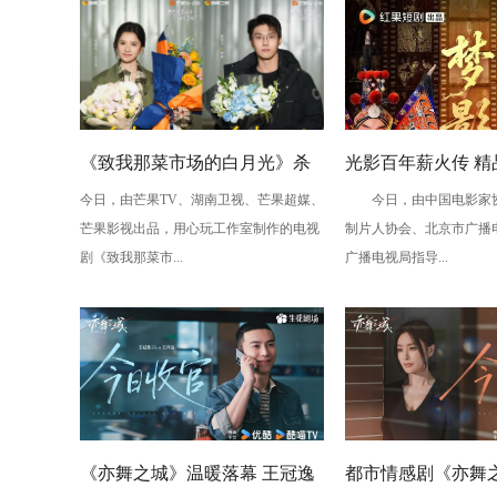
《致我那菜市场的白月光》杀
光影百年薪火传 精
今日，由芒果TV、湖南卫视、芒果超媒、
今日，由中国电影家协
青 张婧仪陈靖可心向野互成光
《梦影》定档 敬贺
芒果影视出品，用心玩工作室制作的电视
制片人协会、北京市广播
周年
剧《致我那菜市...
广播电视局指导...
《亦舞之城》温暖落幕 王冠逸
都市情感剧《亦舞