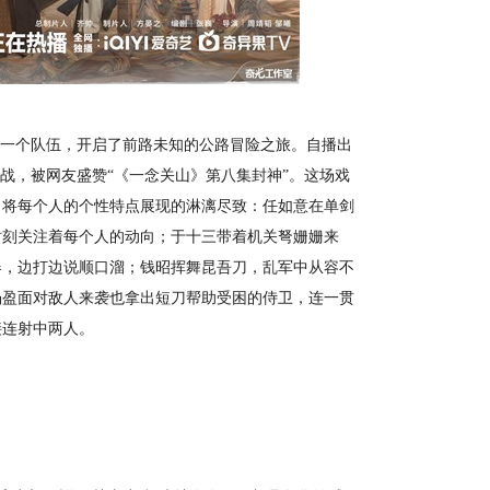
一个队伍，开启了前路未知的公路冒险之旅。自播出
战，被网友盛赞“《一念关山》第八集封神”。这场戏
，将每个人的个性特点展现的淋漓尽致：任如意在单剑
时刻关注着每个人的动向；于十三带着机关弩姗姗来
器，边打边说顺口溜；钱昭挥舞昆吾刀，乱军中从容不
杨盈面对敌人来袭也拿出短刀帮助受困的侍卫，连一贯
接连射中两人。