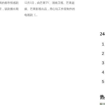
演的都市情感剧
12月1日，由芒果TV、湖南卫视、芒果超
演技打动观
机 张婧仪陈靖可互为“白月
官，该剧播出期
媒、芒果影视出品，用心玩工作室制作的
光”照亮逆袭路
电视剧《...
2
1
2
3
4
5
热