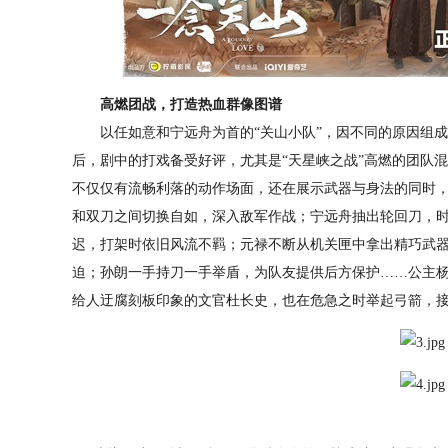
高燃团战，打造热血群像图谱
以任如意和宁远舟为首的“关山小队”，因不同的原因组成
后，剧中的打戏备受好评，尤其是“天星峡之战”高燃的团队混
不仅仅有流畅利落的动作场面，还在展示武器与身法的同时
和双刀之间切换自如，深入敌军作战；宁远舟抽出轮回刀，
迟，打架时依旧风流不羁；元禄不断从机关匣中拿出精巧武
迫；孙朗一手持刀一手举盾，为队友提供后方保护……公主
给人迂腐刻板印象的文官杜长史，也在危急之时举起弓箭，