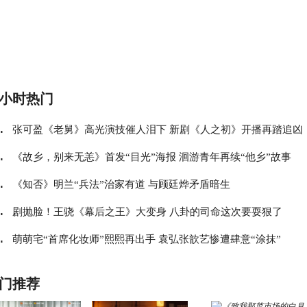
4小时热门
.
张可盈《老舅》高光演技催人泪下 新剧《人之初》开播再踏追凶
.
之旅
《故乡，别来无恙》首发“目光”海报 洄游青年再续“他乡”故事
.
《知否》明兰“兵法”治家有道 与顾廷烨矛盾暗生
.
剧抛脸！王骁《幕后之王》大变身 八卦的司命这次要耍狠了
.
萌萌宅“首席化妆师”熙熙再出手 袁弘张歆艺惨遭肆意“涂抹”
门推荐