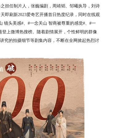
方晏之担任制片人，张巍编剧，周靖韬、邹曦执导，刘诗
天即刷新2023爱奇艺开播首日热度纪录，同时在线观
 镜头美感#、#一念关山 智商被尊重的感觉#、#一
个话题登上微博热搜榜。随着剧情展开，个性鲜明的群像
致讲究的拍摄细节等剧集内容，不断在全网掀起热烈讨