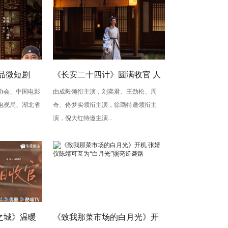
品微短剧
《长安二十四计》圆满收官 人
会、中国电影
由成毅领衔主演，刘奕君、王劲松、周
中国电影120
间烟火照见人心
电视局、湖北省
奇、佟梦实领衔主演，徐璐特邀领衔主
演，倪大红特邀主演...
之城》温暖
《致我那菜市场的白月光》开