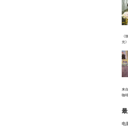
《
光
向
来
咖
消
最
电