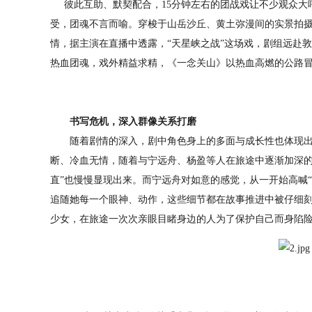
彼此互助、默契配合，15分钟左右的团战戏让不少观众大呼
受，团魂不言而喻。穿梭于山岳沙丘、黄土弥漫间的实景拍
情，据主演在直播中透露，“天星峡之战”这场戏，剧组远赴
热血团魂，戏外精益求精，《一念关山》以热血高燃的公路
书写危机
，
深入群像关系打磨
随着剧情的深入，剧中角色身上的多面与成长性也体现出
断、冷血无情，随着与宁远舟、杨盈等人在旅途中逐渐加深的
直”也慢慢显现出来。而宁远舟对如意的感觉，从一开始高喊
追随她每一个眼神、动作，这些细节都在故事推进中被仔细
少女，在旅途一次次亲眼目睹身边的人为了保护自己而身陷