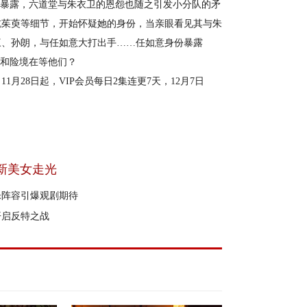
暴露，六道堂与朱衣卫的恩怨也随之引发小分队的矛
吃茱萸等细节，开始怀疑她的身份，当亲眼看见其与朱
三、孙朗，与任如意大打出手……任如意身份暴露
战和险境在等他们？
28日起，VIP会员每日2集连更7天，12月7日
新美女走光
乐阵容引爆观剧期待
开启反特之战