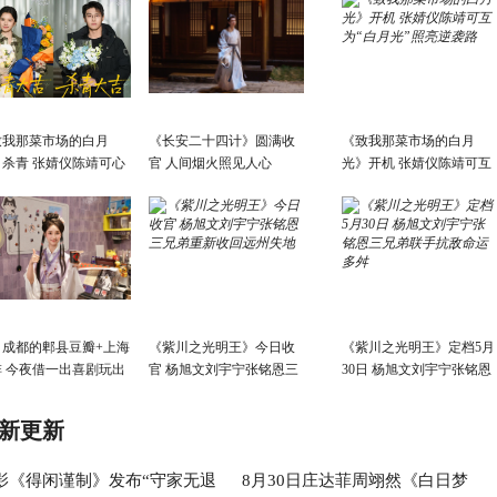
致我那菜市场的白月
《长安二十四计》圆满收
《致我那菜市场的白月
》杀青 张婧仪陈靖可心
官 人间烟火照见人心
光》开机 张婧仪陈靖可互
野互成光
为“白月光”照亮逆袭路
自成都的郫县豆瓣+上海
《紫川之光明王》今日收
《紫川之光明王》定档5月
啡 今夜借一出喜剧玩出
官 杨旭文刘宇宁张铭恩三
30日 杨旭文刘宇宁张铭恩
费新花样
兄弟重新收回远州失地
三兄弟联手抗敌命运多舛
新更新
影《得闲谨制》发布“守家无退
8月30日庄达菲周翊然《白日梦