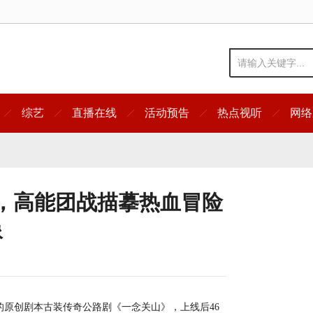
综艺
直播在线
活动预告
热点视听
网络
0，高能团战描摹热血冒险
像
原创剧本古装传奇公路剧《一念关山》，上线后46