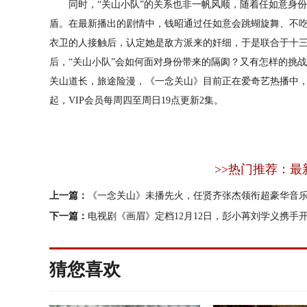
同时，“关山小队”的关系也非一帆风顺，随着任如意身份
盾。在最新播出的剧情中，钱昭通过任如意会跳蝴旋舞、不
衣卫的人接触后，认定她是敌方派来的奸细，于是联合于十
后，“关山小队”会如何面对身份带来的隔阂？又有怎样的挑
关山道长，旅途险漫，《一念关山》目前正在爱奇艺热播中，11月
起，VIP会员每周四至周日19点更新2集。
>>热门推荐：最
上一篇：
《一念关山》未播先火，任贤齐张杰领衔超豪华音
下一篇：
电视剧《画眉》定档12月12日，彭小苒刘学义携手
猜您喜欢