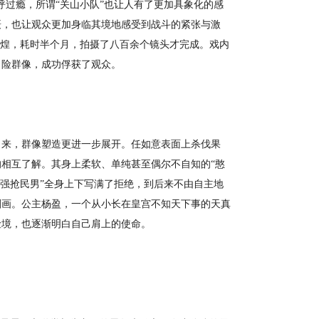
过瘾，所谓“关山小队”也让人有了更加具象化的感
摄，也让观众更加身临其境地感受到战斗的紧张与激
敦煌，耗时半个月，拍摄了八百余个镜头才完成。戏内
冒险群像，成功俘获了观众。
来，群像塑造更进一步展开。任如意表面上杀伐果
相互了解。其身上柔软、单纯甚至偶尔不自知的“憨
“强抢民男”全身上下写满了拒绝，到后来不由自主地
刻画。公主杨盈，一个从小长在皇宫不知天下事的天真
险境，也逐渐明白自己肩上的使命。