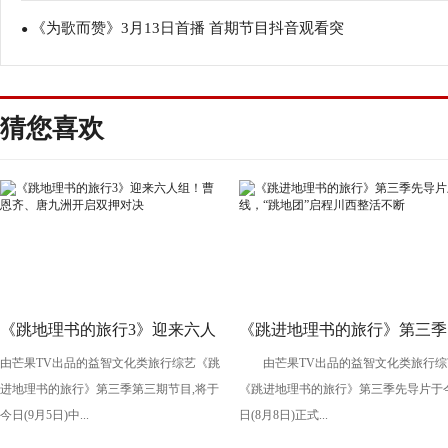
《为歌而赞》3月13日首播 首期节目抖音观看突
●
破5100万
猜您喜欢
《跳地理书的旅行3》迎来六人
《跳进地理书的旅行》第三季
由芒果TV出品的益智文化类旅行综艺《跳
由芒果TV出品的益智文化类旅行综
组！曹恩齐、唐九洲开启双押
先导片上线，“跳地团”启程川
进地理书的旅行》第三季第三期节目,将于
《跳进地理书的旅行》第三季先导片于
对决
西整活不断
今日(9月5日)中...
日(8月8日)正式...