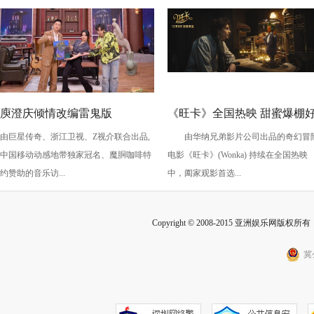
庾澄庆倾情改编雷鬼版
《旺卡》全国热映 甜蜜爆棚
由巨星传奇、浙江卫视、Z视介联合出品,
由华纳兄弟影片公司出品的奇幻冒
《痒》，今晚《乐来乐快乐》
评不断 喜剧大咖齐助阵欢乐
中国移动动感地带独家冠名、魔胴咖啡特
电影《旺卡》(Wonka) 持续在全国热映
黄龄硬控你五秒
满！
约赞助的音乐访...
中，阖家观影首选...
Copyright © 2008-2015 亚洲娱乐网版权所有 Inc
冀