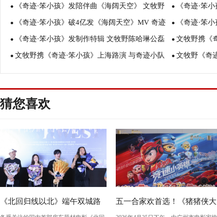
《奇迹·笨小孩》发陪伴曲《海阔天空》 文牧野
《奇迹·笨小
队”幸福幕后
●
前跑》点燃奔
●
《奇迹·笨小孩》破4亿发《海阔天空》MV 奇迹
《奇迹·笨小
现身北大观影活动
●
伴“奇迹小队
●
《奇迹·笨小孩》发制作特辑 文牧野陈哈琳公磊
文牧野携《
小队幸福逐光暖相伴
●
幸福的“笨小孩
●
文牧野携《奇迹·笨小孩》上海路演 与奇迹小队
文牧野《奇
王传君路演展“团圆之力”
●
片感受家人力
●
感悟中国式奋斗精神
展现创新之力
猜您喜欢
《北回归线以北》端午双城路
五一合家欢首选！《猪猪侠大