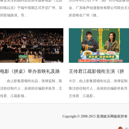
备受关注的国内首部房车题材电影《北回
2026年4月25日下午，由广州市电影家
演，定档6月26日奔赴山海
电影之竞速小英雄》广州首映
归线以北》于端午假期正式开启广州、深
会、广东咏声动漫股份有限公司联合主
欢乐狂飙
圳双城路演。导...
的首映在广州《猪...
电影《拼桌》举办首映礼及路
王传君江疏影领衔主演《拼
由上影集团领衔出品，张律监制，陈
今日，由上影集团领衔出品，张律监制
演 白色情人节相约搭子稳稳幸
桌》定档3月14日
洁担任制片人，吴靖担任编剧并执导，王
陈洁担任制片人，吴靖担任编剧并执导
福
传君、江疏影领...
王传君、江疏影...
Copyright © 2008-2015 亚洲娱乐网版权所有 Inc