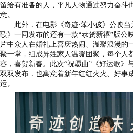
留给有准备的人，平凡人物通过努力奋斗
意。
此外，在电影《奇迹·笨小孩》公映当天
歌》一同发布的还有一款“恭贺新禧”版公
片中众人在婚礼上喜庆热闹、温馨浪漫的一
聚一堂，组成异姓家人温暖团聚，每个人
容，喜贺新春。此次“祝愿曲”《好运歌》与
双双发布，也寓意着新年红红火火、好事
运。