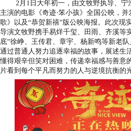
2月1日大年初一，由文牧野执导、宁
主演的电影《奇迹·笨小孩》全国公映，并
歌》以及“恭贺新禧”版公映海报。此次现
导演文牧野携手易烊千玺、田雨、齐溪等实
底”徐峥、王传君、章宇、杨新鸣等新老队
通过普通人努力追逐幸福的故事，展述生
懂得艰辛但笑对困难，传递幸福感与善意
片看到每个平凡而努力的人与逆境抗衡的