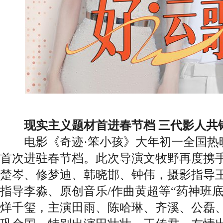
现实主义题材首进春节档 三代影人共
电影《奇迹·笨小孩》大年初一全国热
首次进驻春节档。此次导演文牧野再度携
楚岑、修梦迪、韩晓邯、钟伟，摄影指导王
指导李淼、原创音乐/作曲黄超等“药神班
烊千玺，主演田雨、陈哈琳、齐溪、公磊