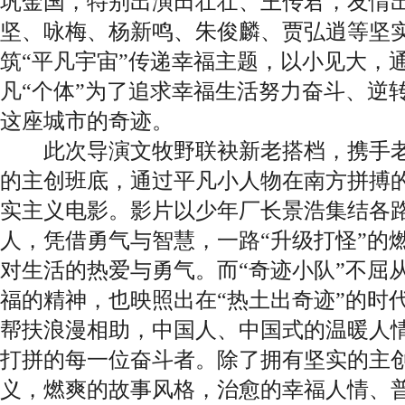
巩金国，特别出演田壮壮、王传君，友情
坚、咏梅、杨新鸣、朱俊麟、贾弘逍等坚
筑“平凡宇宙”传递幸福主题，以小见大，
凡“个体”为了追求幸福生活努力奋斗、逆
这座城市的奇迹。
此次导演文牧野联袂新老搭档，携手老
的主创班底，通过平凡小人物在南方拼搏
实主义电影。影片以少年厂长景浩集结各路
人，凭借勇气与智慧，一路“升级打怪”的
对生活的热爱与勇气。而“奇迹小队”不屈
福的精神，也映照出在“热土出奇迹”的时
帮扶浪漫相助，中国人、中国式的温暖人
打拼的每一位奋斗者。除了拥有坚实的主
义，燃爽的故事风格，治愈的幸福人情、