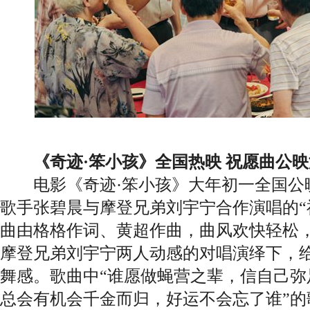
《奇迹·笨小孩》全国热映 祝愿曲公
电影《奇迹·笨小孩》大年初一全国公
歌手张碧晨与摩登兄弟刘宇宁合作演唱的“
曲由格格作词、黄超作曲，曲风欢快轻松
摩登兄弟刘宇宁两人动感的对唱演绎下，
舞感。歌曲中“谁愿做蝇营之辈，信自己弥
总会有机会千金而归，好运不会忘了谁”的