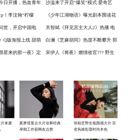
今日开播，热血青年
沙溢来了开启“爆笑”模式 爱奇艺
糖笑料兼备被称“宅家必备”
cp！李汶翰“柠檬
《少年江湖物语》曝光剧本围读花
《小欢喜》今日继续开考
问世，开启中国电
关智斌《拜见宫主大人2》热播 电
智尧阿拉蕾雨中飙戏演
絮照 谢兴阳青春洋溢清新出镜
》Q版海报上线 甜萌
白澜《芝麻胡同》热度不断攀升 郭
年”
影《堕落花》杀青
彗星来的那一夜》定
宋伊人《将夜》燃情收官??? 野生
秉惠面临情感危机惹人疼
甜苏上线
灵动演技获认可
大片来袭
奚梦瑶复古大片诠释经典
张柏芝野生氛围感大片 百
风
孕期工作获网友点赞
变风格彰显时尚本色