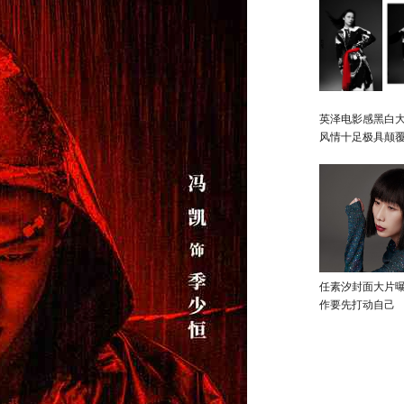
英泽电影感黑白大
风情十足极具颠
任素汐封面大片
作要先打动自己