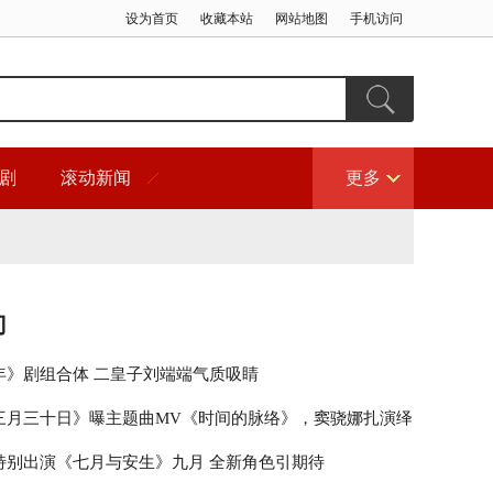
设为首页
收藏本站
网站地图
手机访问
剧
滚动新闻
更多
门
年》剧组合体 二皇子刘端端气质吸睛
三月三十日》曝主题曲MV《时间的脉络》，窦骁娜扎演绎
深
特别出演《七月与安生》九月 全新角色引期待