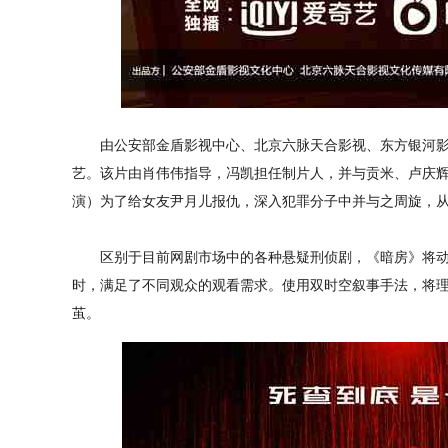
由公安部金盾影视中心、北京六脉天合影视、东方银河影
艺。该片由肖伟伟指导，冯凯担任制片人，并与贡米、卢庆
演）为了给女友尹月儿报仇，深入犯罪分子中并与之周旋，
区别于目前网剧市场中的各种悬疑刑侦剧，《暗房》将动
时，满足了不同观众的观看需求。使用双时空叙事手法，将
茧。