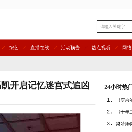
综艺
直播在线
活动预告
热点视听
网络
冯凯开启记忆迷宫式追凶
24小时热
1.
《庆余
2.
《十年
3.
十年情
梁靖康