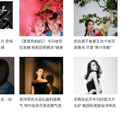
片 异域
《婆婆和妈妈2》今日收官
郑合惠子春夏五光十色写
覆感
狂发糖 程莉莎郭晓东“碰鼻
真曝光 尽显“果汁美貌”
杀”大片甜蜜爆表
曝光：创
英泽黑色水晶礼服利落飒
宋茜杂志开年刊封面大片
气 简约妆容尽显优雅气质
出炉 魅惑蛇尾眼妆演绎高
级性感美