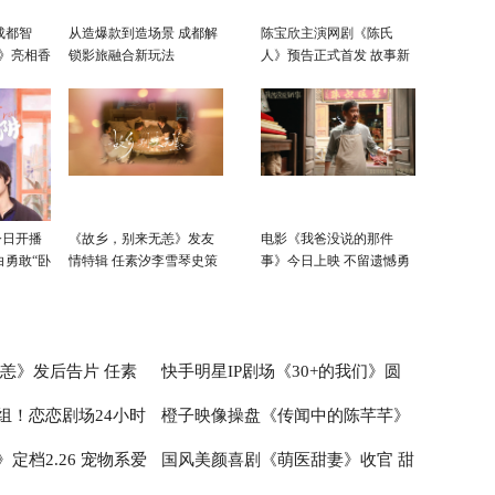
成都智
从造爆款到造场景 成都解
陈宝欣主演网剧《陈氏
北》亮相香
锁影旅融合新玩法
人》预告正式首发 故事新
启“影旅
颖令人期待
今日开播
《故乡，别来无恙》发友
电影《我爸没说的那件
白勇敢“卧
情特辑 任素汐李雪琴史策
事》今日上映 不留遗憾勇
王子璇治愈相伴
敢说爱
无恙》发后告片 任素
快手明星IP剧场《30+的我们》圆
组！恋恋剧场24小时
橙子映像操盘《传闻中的陈芊芊》
王子璇畅享爱情
满收官，苗圃领衔展现30+女性别
定档2.26 宠物系爱
国风美颜喜剧《萌医甜妻》收官 甜
烊
样人生
原创底色强力破圈