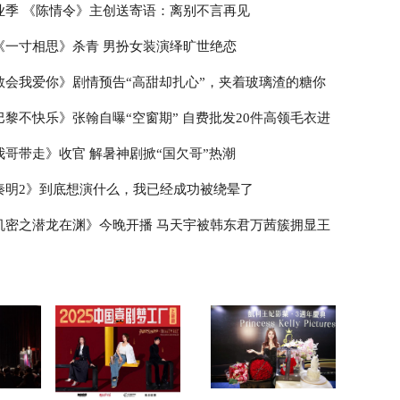
业季 《陈情令》主创送寄语：离别不言再见
《一寸相思》杀青 男扮女装演绎旷世绝恋
教会我爱你》剧情预告“高甜却扎心”，夹着玻璃渣的糖你
巴黎不快乐》张翰自曝“空窗期” 自费批发20件高领毛衣进
我哥带走》收官 解暑神剧掀“国欠哥”热潮
秦明2》到底想演什么，我已经成功被绕晕了
机密之潜龙在渊》今晚开播 马天宇被韩东君万茜簇拥显王