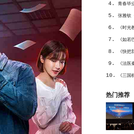
4.
青春毕
5.
张雅钦
6.
《时光
7.
吃吗？
《如若
8.
组
《快把
9.
《法医
10.
《三国
者之气
热门推荐