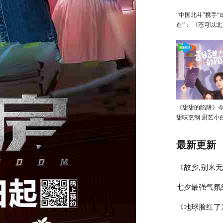
“中国北斗”携手“
造”： 《苍穹以
港国际影视展，开
融合”出海新篇章
《甜甜的陷阱》
甜味烹制 厨艺小
底敌营”
最新更新
《故乡,别来
七夕最强气氛
汐李雪琴史策
《地球脸红了》
甜蜜陪伴不打