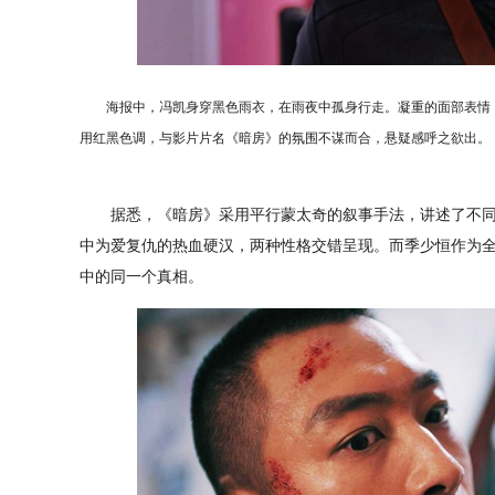
海报中，冯凯身穿黑色雨衣，在雨夜中孤身行走。凝重的面部表情，
用红黑色调，与影片片名《暗房》的氛围不谋而合，悬疑感呼之欲出。
据悉，《暗房》采用平行蒙太奇的叙事手法，讲述了不同
中为爱复仇的热血硬汉，两种性格交错呈现。而季少恒作为
中的同一个真相。