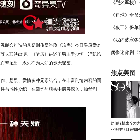
《烈火军校》
情一触即发
《追球》全员
铸燃情岁月
《狼王》保单
精”附体 张
《我的波塞冬
技爆发
影“完片担保元
视联合打造的悬疑刑侦网络剧《暗房》今日登录爱奇
偶像迷你剧《
主演为爱而来
辉等人联袂出演。《暗房》讲述了男主季少恒（冯凯饰
从而牵扯出一系列不为人知的惊天秘密。
档 2月13日
焦点美图
作、悬疑、爱情多种元素结合，在丰富剧情内容的同
理性与感性交织，在回忆与现实中层层深入，抽丝剥
孙俪绿植生命力
不负理想自在如