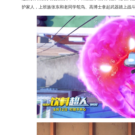
护家人，上班族张东和老同学鸵鸟、高博士拿起武器踏上战