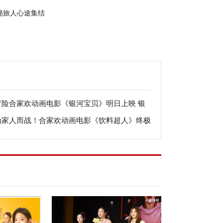
秘旅人心途集结
冒险合家欢动画电影《银河宝贝》明日上映 银
为家人而战！合家欢动画电影《饮料超人》终极
守卫战一触即发
告 英雄出击