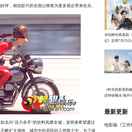
潮好评，相信影片的全国公映将为更多观众带来欢乐。
卓别林经典喜剧
记》定档7月25
《时光投影里的
后特辑曝光 揭开
体验的神秘面纱
最新更新
名叫“压力杀手”的饮料风靡全城，发明者希望通过
电影版《工作
怪不断扩大领地，城市中的居民陷入危险之中，为了保