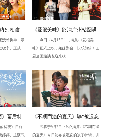
《请别相信
《爱很美味》路演广州站圆满
杨沅翰执导，章
今日（4月15日），电影《爱很美
楠吴昱翰“假
收官 李纯张含韵王菊剖白心迹
杜晓宇、王成
味》正式上映，姐妹聚会，快乐加倍！主
庆电影上映
题全国路演也迎来收...
密》幕后特
《不期而遇的夏天》曝“被遗忘
的秘密》日前
即将于9月3日上映的电影《不期而遇
浸式体验的神
的孩子”特辑 “希望妈妈能回
姚婷婷、主演气
的夏天》今日发布被遗忘的孩子特辑，讲