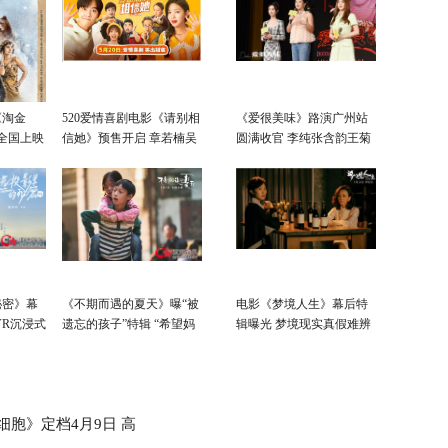
《淘金
520爱情喜剧电影《请别相
《爱很美味》路演广州站
日全国上映
信她》预售开启 章若楠吴
圆满收官 李纯张含韵王菊
昱翰“假戏真爱”
剖白心迹庆电影上映
秘密》幕
《不期而遇的夏天》曝“被
电影《梦境人生》幕后特
VR沉浸式
遗忘的孩子”特辑 “希望妈
辑曝光 梦境现实真假难辨
妈能回来”简单心愿催人泪
下
细胞》定档4月9日 高