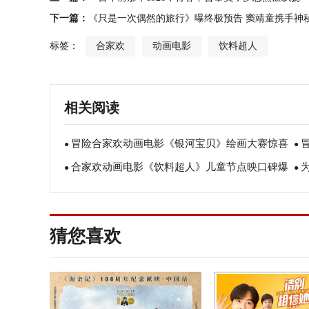
下一篇：
《只是一次偶然的旅行》曝终极预告 窦靖童携手神
标签：
合家欢
动画电影
饮料超人
相关阅读
冒险合家欢动画电影《银河宝贝》绘画大赛惊喜
●
●
合家欢动画电影《饮料超人》儿童节点映口碑爆
连连 神仙画作魅力非凡
●
河
●
棚 全家一起端午必看
预
猜您喜欢