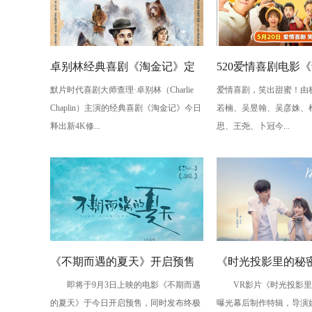
卓别林经典喜剧《淘金记》定
520爱情喜剧电影
默片时代喜剧大师查理·卓别林（Charlie
爱情喜剧，笑出甜蜜！由
档7月25日全国上映
她》预售开启 章若
Chaplin）主演的经典喜剧《淘金记》今日
若楠、吴昱翰、吴彦姝、
戏真爱”
释出新4K修...
思、王尧、卜冠今...
《不期而遇的夏天》开启预售
《时光投影里的秘
即将于9月3日上映的电影《不期而遇
VR影片《时光投影里
终极预告海报双发曝戳心泪点
辑曝光 揭开VR沉
的夏天》于今日开启预售，同时发布终极
曝光幕后制作特辑，导演