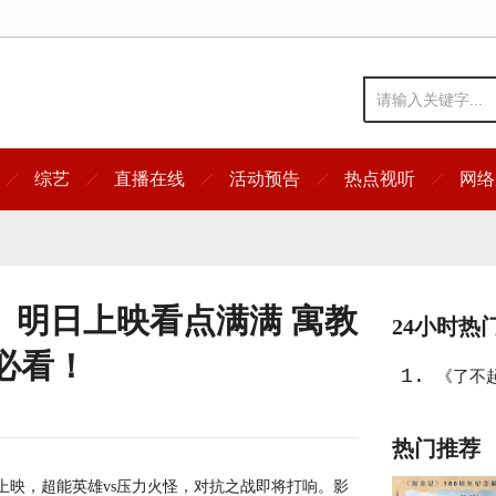
综艺
直播在线
活动预告
热点视听
网络
》明日上映看点满满 寓教
24小时热
必看！
1.
《了不起
热门推荐
映，超能英雄vs压力火怪，对抗之战即将打响。影