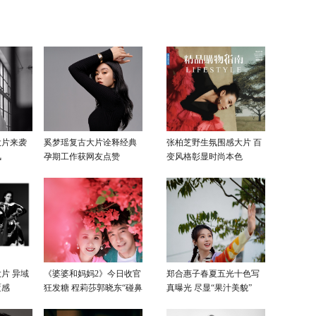
卫战
大片来袭
奚梦瑶复古大片诠释经典
张柏芝野生氛围感大片 百
风
孕期工作获网友点赞
变风格彰显时尚本色
片 异域
《婆婆和妈妈2》今日收官
郑合惠子春夏五光十色写
覆感
狂发糖 程莉莎郭晓东“碰鼻
真曝光 尽显“果汁美貌”
杀”大片甜蜜爆表