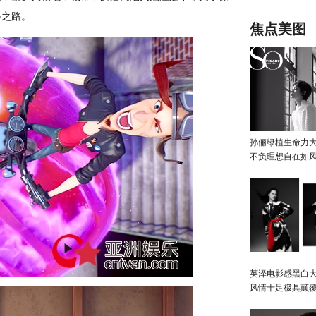
萌上演身体保
斗之路。
焦点美图
孙俪绿植生命力
不负理想自在如
英泽电影感黑白大
风情十足极具颠