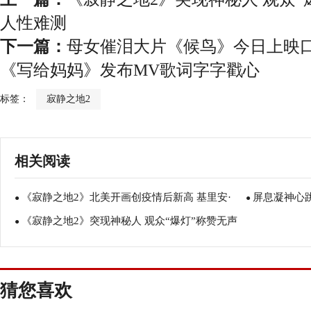
人性难测
下一篇：
母女催泪大片《候鸟》今日上映
《写给妈妈》发布MV歌词字字戳心
标签：
寂静之地2
相关阅读
《寂静之地2》北美开画创疫情后新高 基里安·
屏息凝神心
●
●
《寂静之地2》突现神秘人 观众“爆灯”称赞无声
墨菲助阵悬疑惊悚更进一步
●
影体验绝佳
末世展现人性难测
猜您喜欢