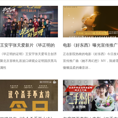
王安宇张天爱新片《毕正明的
电影《好东西》曝光宣传推广
《毕正明的证明》王安宇张天爱等主创齐
正在影院热映的电影《好东西》今日发
证明》首映礼 燃爽观感获业内
曲《她不再幻想》MV 传递冲
聚北京首映礼首波口碑观众证明国庆黑马
宣传推广曲《她不再幻想》MV，陈婧
外力赞国庆黑马
破束缚拥抱自我的力量
属性
慵懒温柔的嗓音诉...