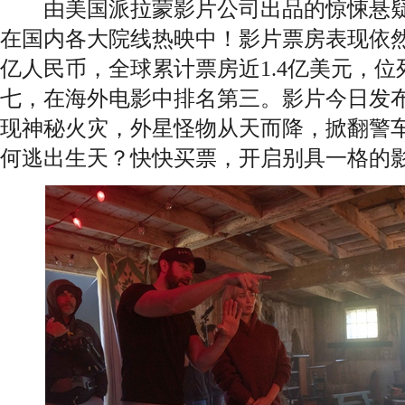
由美国派拉蒙影片公司出品的惊悚悬疑
在国内各大院线热映中！影片票房表现依
亿人民币，全球累计票房近1.4亿美元，位列
七，在海外电影中排名第三。影片今日发
现神秘火灾，外星怪物从天而降，掀翻警
何逃出生天？快快买票，开启别具一格的影