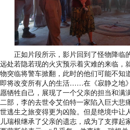
正如片段所示，影片回到了怪物降临的
远处若隐若现的火灾预示着灾难的来临，
物突临将警车掀翻，此时的他们可能不知
即将改变所有人的生活……在《寂静之地
愿牺牲自己，展现了一个父亲的担当和满
二部，李的去世令艾伯特一家陷入巨大悲
世逃生之旅变得更为凶险。但是绝境中让
儿瑞根继承了父亲的遗志，成为了支撑起