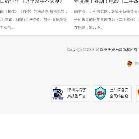
口碑佳作《这个杀手不太冷》
年度梗王喜剧！电影《二手杰
由《超体》《狗神》导演吕克·贝松执导，
由宁浩、于和伟监制，坏猴子新锐导演
今日上映
作》曝新片段海报 嬉笑怒骂
让·雷诺、娜塔莉·波特曼、加里·奥德曼等
子昭执导的坏笑喜剧电影《二手杰作》
刺拉满
主演的...
在热映，影片今...
Copyright © 2008-2015 亚洲娱乐网版权所有 Inc
冀