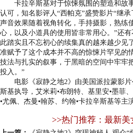
卡拉辛斯基对于惊悚氛围的塑造和故事
认可，知名影评人“西帕克”盛赞影片“继
声音效果随着视角转化，手持摄影，熟练
心，以及小道具的使用皆非常用心。”还有
此踏实且不忘初心的续集真的越来越少见了
准赋予了这个成本并不高的惊悚片罕见的情
技法与扎实的叙事，于黑暗的空间中牢牢
投入。”
电影《寂静之地2》由美国派拉蒙影片公
斯基执导，艾米莉•布朗特、基里安•墨菲
•尤佩、杰曼•翰苏、约翰•卡拉辛斯基等主
>>热门推荐：最新美
上一篇：
《寂静之地2》突现神秘人 观众“