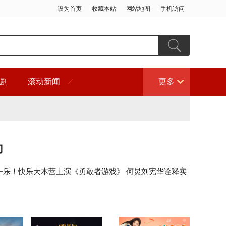
设为首页
收藏本站
网站地图
手机访问
剧
滚动新闻
更多
门
一乐！快乐大本营上演《勇敢者游戏》 何炅刘宪华诠释实
家