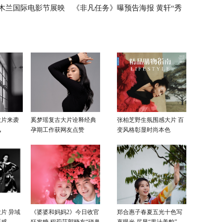
木兰国际电影节展映
《非凡任务》曝预告海报 黄轩“秀
月26日举办
上战争”大场面曝光
“源泉”单元终审评委
肌肉”荷尔蒙破屏而出
大片来袭
奚梦瑶复古大片诠释经典
张柏芝野生氛围感大片 百
风
孕期工作获网友点赞
变风格彰显时尚本色
片 异域
《婆婆和妈妈2》今日收官
郑合惠子春夏五光十色写