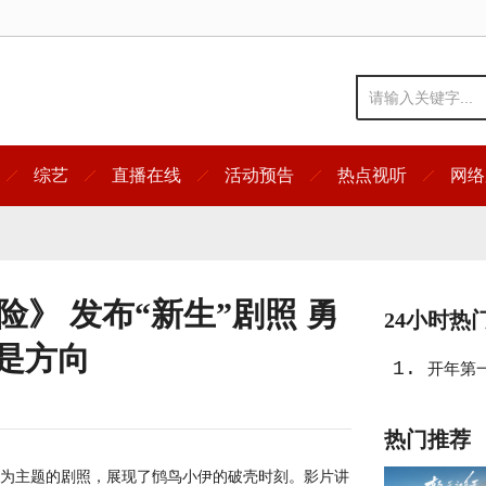
综艺
直播在线
活动预告
热点视听
网络
》 发布“新生”剧照 勇
24小时热
家是方向
1.
开年第
力冒险
热门推荐
为主题的剧照，展现了鸻鸟小伊的破壳时刻。影片讲