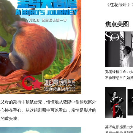
《红花绿叶》
纪念放映将于6
导演刘苗苗任
焦点美图
孙俪绿植生命力
不负理想自在如
父母的期待中顶破蛋壳，懵懂地从缝隙中偷偷观察外
小心捧在手心。从这组剧照中可以看出，亲情是影片的
》的重头戏。
英泽电影感黑白大