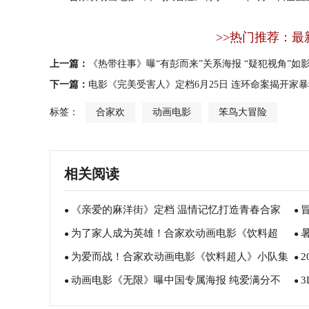
>>热门推荐：最
上一篇：
《热带往事》曝“有彭而来”关系海报 “疑犯视角”如
下一篇：
电影《完美受害人》定档6月25日 连环命案揭开家
标签：
合家欢
动画电影
笨鸟大冒险
相关阅读
《亲爱的麻洋街》定档 温情记忆打造青春合家
●
●
为了家人成为英雄！合家欢动画电影《饮料超
欢
●
报
●
为爱而战！合家欢动画电影《饮料超人》小队集
人》发布“520”特别海报
●
7
●
动画电影《无限》曝中国专属海报 纯爱满分不
结 英雄出击
●
Ne
●
容错过
曝