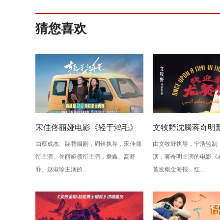
猜您喜欢
宋佳佟丽娅电影《轻于鸿毛》
文牧野沈腾蒋奇明
由蔡成杰、踢替编剧，周铨执导，宋佳领
由文牧野执导，宁浩监制
七夕限量点映 带上姐妹一起快
来龙餐馆》首发概念
衔主演、佟丽娅领衔主演，詹鑫、高舒
演，蒋奇明主演的电影《
乐出发
际视野再推现实题
乔、赵淑珍主演的...
首发概念海报，红...