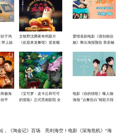
《轻于鸿
文牧野沈腾蒋奇明新片
爱情喜剧电影《请别相信
 带上姐
《欢迎来龙餐馆》首发概
她》释出海报预告 章若楠
念海报 以国际视野再推现
吴昱翰欢喜相聚520
实题材力作
及终极海
《宝可梦：皮卡丘和可可
电影《你的情歌》曝人物
保你平
的冒险》正式亮相影院 全
海报 “点餐告白”精彩片段
上映
新冒险等你见证
抢先看
站，《淘金记》百场
亮剑海空！电影《深海危机》“海