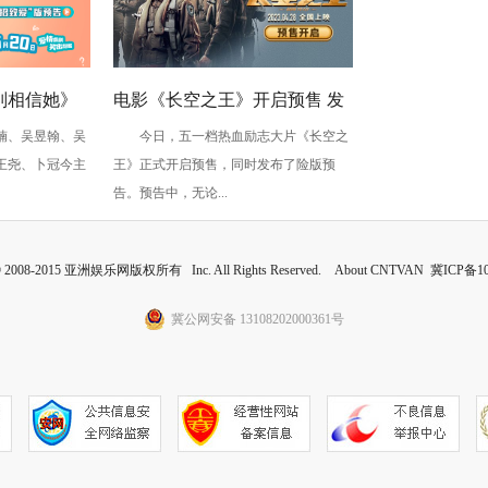
别相信她》
电影《长空之王》开启预售 发
、吴昱翰、吴
今日，五一档热血励志大片《长空之
楠吴昱翰欢
布“险”版预告 高空之上体验惊
王尧、卜冠今主
王》正式开启预售，同时发布了险版预
心动魄险情瞬间
告。预告中，无论...
 © 2008-2015 亚洲娱乐网版权所有 Inc. All Rights Reserved. About CNTVAN
冀ICP备10
冀公网安备 13108202000361号