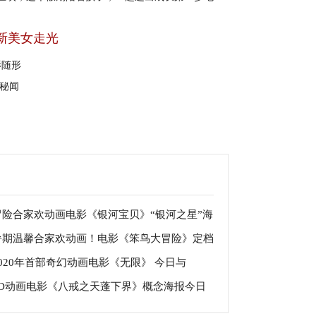
新美女走光
影随形
暴秘闻
冒险合家欢动画电影《银河宝贝》“银河之星”海
暑期温馨合家欢动画！电影《笨鸟大冒险》定档
赛 星宝成最佳模特
2020年首部奇幻动画电影《无限》 今日与
月10日 成长旅途即刻开启
3D动画电影《八戒之天蓬下界》概念海报今日
tflix同步全球上线
光 憨厚暖男为爱勇敢