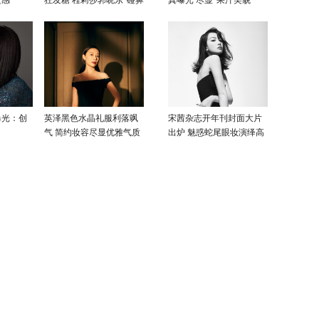
覆感
狂发糖 程莉莎郭晓东“碰鼻
真曝光 尽显“果汁美貌”
杀”大片甜蜜爆表
曝光：创
英泽黑色水晶礼服利落飒
宋茜杂志开年刊封面大片
气 简约妆容尽显优雅气质
出炉 魅惑蛇尾眼妆演绎高
级性感美