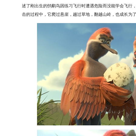
述了刚出生的鸻鹬鸟因练习飞行时遭遇危险而没能学会飞行
击的过程中，它爬过悬崖，越过草地，翻越山岭，也成长为