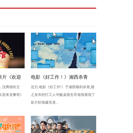
新片《欢迎
电影《好工作！》湘西杀青
，沈腾领衔主
近日,电影《好工作!》于湘西顺利杀青,随
海报 以国
曝“打工人辛酸桌面”版先导海
欢迎来龙餐馆》
之发布的打工人辛酸桌面先导海报展现了
材力作
报
影片职场爆笑喜...