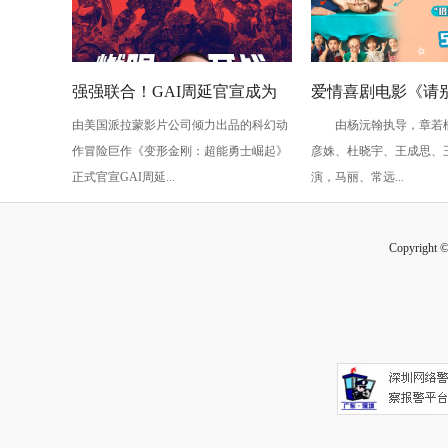
强强联合！GAI周延官宣成为
爱情喜剧电影《请
由美国派拉蒙影片公司倾力出品的科幻动
由杨沅翰执导，章若楠
《变形金刚：超能勇士崛起》
释出海报预告 章若
作冒险巨作《变形金刚：超能勇士崛起》
彦姝、杜晓宇、王成思、
说唱盟友引燃变形狂欢
喜相聚520
正式官宣GAI周延...
演，马丽、常远...
Copyright