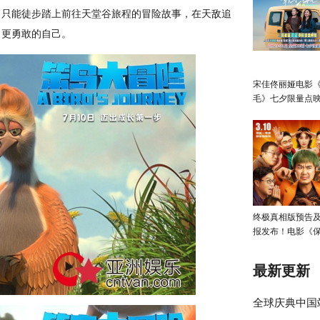
，只能徒步踏上前往天堂谷旅程的冒险故事，在天敌追
了更勇敢的自己。
宋佳佟丽娅电影
毛》七夕限量点映
妹一起快乐出发
终极真相版预告
报发布！电影《
安》3月10日全国
最新更新
全球庆典中国