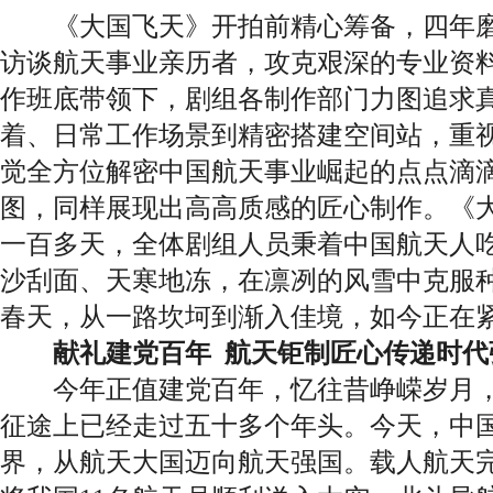
《大国飞天》开拍前精心筹备，四年磨
访谈航天事业亲历者，攻克艰深的专业资
作班底带领下，剧组各制作部门力图追求
着、日常工作场景到精密搭建空间站，重
觉全方位解密中国航天事业崛起的点点滴
图，同样展现出高高质感的匠心制作。《
一百多天，全体剧组人员秉着中国航天人
沙刮面、天寒地冻，在凛冽的风雪中克服
春天，从一路坎坷到渐入佳境，如今正在
献礼建党百年 航天钜制匠心传递时代
今年正值建党百年，忆往昔峥嵘岁月，
征途上已经走过五十多个年头。今天，中
界，从航天大国迈向航天强国。载人航天