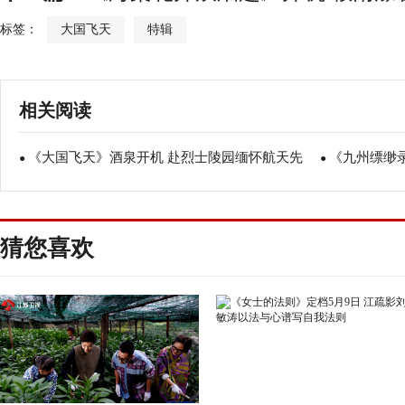
标签：
大国飞天
特辑
相关阅读
《大国飞天》酒泉开机 赴烈士陵园缅怀航天先
《九州缥缈
●
●
烈
归国造梦东方
猜您喜欢