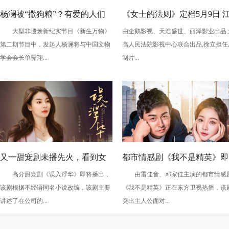
杨澜被“撒狗粮”？有爱的人们
《女士的法则》定档5月9日 
大型非遗焕新纪实节目《新生万物》
由企鹅影视、天浩盛世、丽泽影业出品,
把“情意”传承了下去！
疏影刘敏涛以法与心谱写自我
第二期节目中，发起人杨澜将与中国文物
高人民法院影视中心联合出品,徐立担任
法则
学会会长单霁翔...
制片...
又一甜宠剧未播先火，看到女
都市情感剧《我不是精英》即
高分甜宠剧《误入浮华》即将播出，
由雷佳音、邓家佳主演的都市情感
主：追定了！
将热播：坎坷恋情，直击当下
该剧根据不经语同名小说改编，该剧主要
《我不是精英》正在东方卫视热播，该
现实问题
讲述了在公司的...
突出主人公面对...