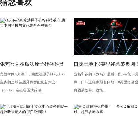
猜您喜欢
张艺兴亮相魔法原子硅谷科技
口味王地下8英里终幕盛典圆
美西时间4月28日，由魔法原子MagicLab
当杨和苏的《罗马》最后一段beat落下
盛会 助力中国科技与文化走向
收官，万人见证中文说唱历史
主办的全球首届具身智能创新大会
声，口味王独家冠名的地下8英里终幕
全球舞台
时刻
（GEIS）在硅谷圆满落幕...
典圆满落幕。这场...