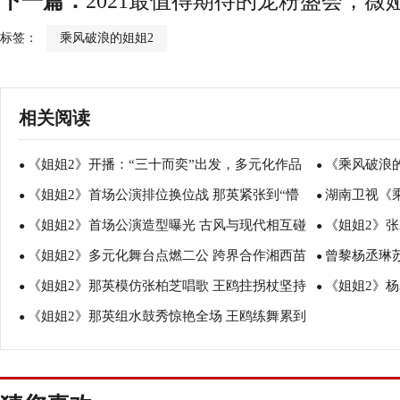
下一篇：
2021最值得期待的宠粉盛会，薇
标签：
乘风破浪的姐姐2
相关阅读
《姐姐2》开播：“三十而奕”出发，多元化作品
《乘风破浪的
●
●
《姐姐2》首场公演排位换位战 那英紧张到“懵
湖南卫视《
点燃初舞台
●
极备战状态满
●
《姐姐2》首场公演造型曝光 古风与现代相互碰
《姐姐2》张
掉”
●
突破，今晚首
●
《姐姐2》多元化舞台点燃二公 跨界合作湘西苗
曾黎杨丞琳
撞
●
挑战单脚高跟
●
《姐姐2》那英模仿张柏芝唱歌 王鸥拄拐杖坚持
《姐姐2》
鼓点赞“她力量”
●
那英“点赞”
●
《姐姐2》那英组水鼓秀惊艳全场 王鸥练舞累到
练舞
●
钰莹惹爆笑
躺地