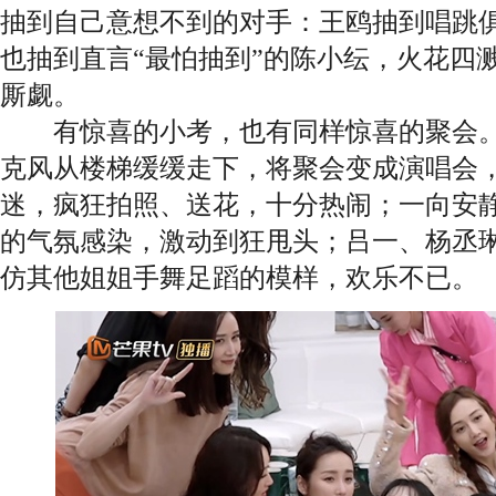
抽到自己意想不到的对手：王鸥抽到唱跳
也抽到直言“最怕抽到”的陈小纭，火花四
厮觑。
有惊喜的小考，也有同样惊喜的聚会。
克风从楼梯缓缓走下，将聚会变成演唱会
迷，疯狂拍照、送花，十分热闹；一向安
的气氛感染，激动到狂甩头；吕一、杨丞琳
仿其他姐姐手舞足蹈的模样，欢乐不已。