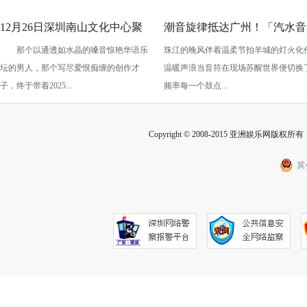
12月26日深圳南山文化中心聚
潮音旋律抵达广州！「汽水音
那个以通透如水晶的嗓音惊艳华语乐
珠江的晚风伴着温柔节拍羊城的灯火化
橙剧院一起聆听最动人
乐潮音派对」超强攻略来袭~
坛的男人，那个写尽爱恨痴缠的创作才
温暖声浪当音符在现场苏醒世界便切换
的“熊”式情歌！
子，终于带着2025...
频率每一个鼓点...
Copyright © 2008-2015 亚洲娱乐网版权所有 Inc
冀