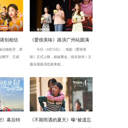
《请别相信
《爱很美味》路演广州站圆满
杨沅翰执导，章
今日（4月15日），电影《爱很美
楠吴昱翰“假
收官 李纯张含韵王菊剖白心迹
杜晓宇、王成
味》正式上映，姐妹聚会，快乐加倍！主
庆电影上映
题全国路演也迎来收...
密》幕后特
《不期而遇的夏天》曝“被遗忘