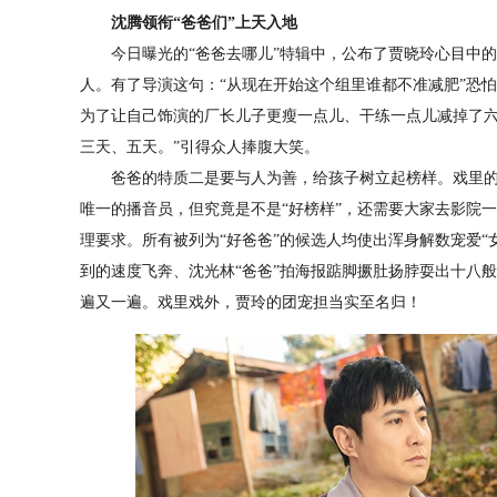
沈腾领衔“爸爸们”上天入地
今日曝光的“爸爸去哪儿”特辑中，公布了贾晓玲心目中的“
人。有了导演这句：“从现在开始这个组里谁都不准减肥”恐
为了让自己饰演的厂长儿子更瘦一点儿、干练一点儿减掉了六
三天、五天。”引得众人捧腹大笑。
爸爸的特质二是要与人为善，给孩子树立起榜样。戏里的“
唯一的播音员，但究竟是不是“好榜样”，还需要大家去影院
理要求。所有被列为“好爸爸”的候选人均使出浑身解数宠爱“
到的速度飞奔、沈光林“爸爸”拍海报踮脚撅肚扬脖耍出十八
遍又一遍。戏里戏外，贾玲的团宠担当实至名归！