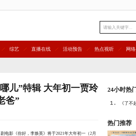
综艺
直播在线
活动预告
热点视听
网络
哪儿”特辑 大年初一贾玲
24小时热
老爸”
1.
《了不起
热门推荐
影《你好，李焕英》将于2021年大年初一（2月