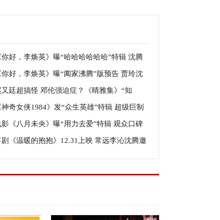
《你好，李焕英》曝“哈哈哈哈哈哈”特辑 沈腾
《你好，李焕英》曝“阖家沸腾”版预告 贾玲沈
玲兄妹相爱相杀
赵又廷超搞怪 邓伦强迫症？《晴雅集》“知
开启大年初一快乐源泉
《神奇女侠1984》发“众生英雄”特辑 超级巨制
”特辑猛料不断
电影《八月未央》曝“用力去爱”特辑 观众口碑
面升级引爆大银幕
喜剧《温暖的抱抱》12.31上映 常远李沁沈腾邀
实感动呼吁用力去爱
拥抱跨年