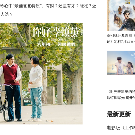
晓玲心中“最佳爸爸特质”。有财？还是有才？能吃？还
爸人选？
卓别林经典喜剧
记》定档7月25
《时光投影里的
后特辑曝光 揭开
体验的神秘面纱
最新更新
电影版《工作