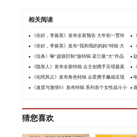
相关阅读
《你好，李焕英》发布全新预告 大年初一贾玲
●
●
《你好，李焕英》发布“我和我的妈妈”特辑 大
张小斐沈腾“让你更高兴”
●
贾
●
《信条》曝“超级巨制”版特辑 诺兰最“大”作品
年初一温暖人心
●
腾
●
《隐形人》发布全新特辑 众主创携手呈现最真
引爆全球影院
●
己
●
《叱咤风云》发布角色特辑 众星携手飙戏呈现
实的恐惧感
●
全
●
《速度与激情9》发布特辑 系列首个女性战斗小
最真实劲爆赛车电影
●
真
●
组惊艳登场
你
猜您喜欢