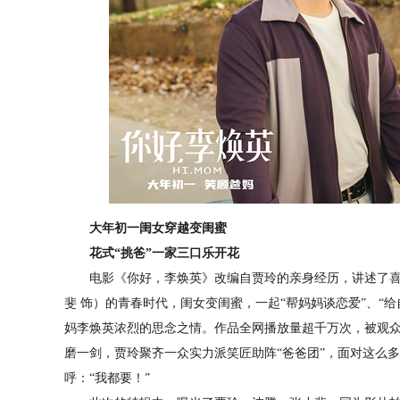
大年初一闺女穿越变闺蜜
花式“挑爸”一家三口乐开花
电影《你好，李焕英》改编自贾玲的亲身经历，讲述了喜剧
斐 饰）的青春时代，闺女变闺蜜，一起“帮妈妈谈恋爱”、“
妈李焕英浓烈的思念之情。作品全网播放量超千万次，被观众
磨一剑，贾玲聚齐一众实力派笑匠助阵“爸爸团”，面对这么
呼：“我都要！”