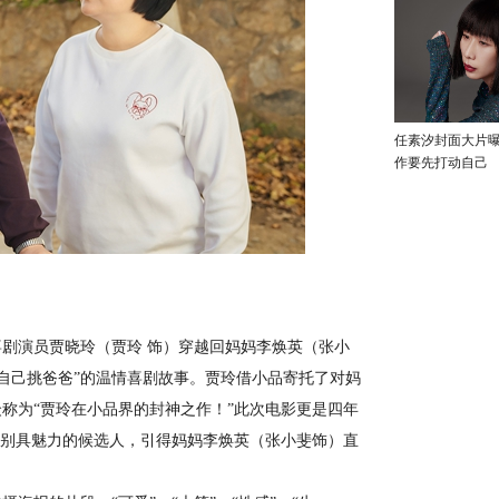
任素汐封面大片
作要先打动自己
演员贾晓玲（贾玲 饰）穿越回妈妈李焕英（张小
给自己挑爸爸”的温情喜剧故事。贾玲借小品寄托了对妈
称为“贾玲在小品界的封神之作！”此次电影更是四年
多别具魅力的候选人，引得妈妈李焕英（张小斐饰）直