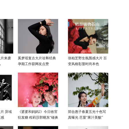
卫战
大片来袭
奚梦瑶复古大片诠释经典
张柏芝野生氛围感大片 百
风
孕期工作获网友点赞
变风格彰显时尚本色
片 异域
《婆婆和妈妈2》今日收官
郑合惠子春夏五光十色写
覆感
狂发糖 程莉莎郭晓东“碰鼻
真曝光 尽显“果汁美貌”
杀”大片甜蜜爆表