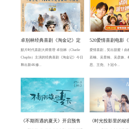
卓别林经典喜剧《淘金记》定
520爱情喜剧电影
默片时代喜剧大师查理·卓别林（Charlie
爱情喜剧，笑出甜蜜！由
档7月25日全国上映
她》预售开启 章若
Chaplin）主演的经典喜剧《淘金记》今日
若楠、吴昱翰、吴彦姝、
戏真爱”
释出新4K修...
思、王尧、卜冠今...
《不期而遇的夏天》开启预售
《时光投影里的秘