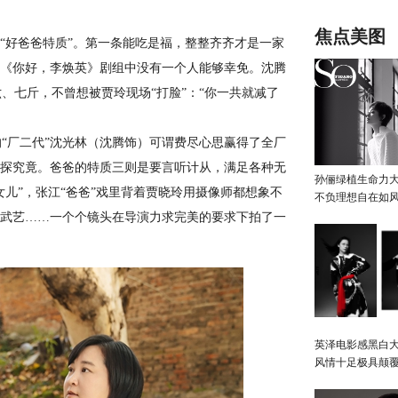
萌上演身体保
焦点美图
好爸爸特质”。第一条能吃是福，整整齐齐才是一家
怕《你好，李焕英》剧组中没有一个人能够幸免。沈腾
、七斤，不曾想被贾玲现场“打脸”：“你一共就减了
厂二代”沈光林（沈腾饰）可谓费尽心思赢得了全厂
一探究竟。爸爸的特质三则是要言听计从，满足各种无
孙俪绿植生命力
女儿”，张江“爸爸”戏里背着贾晓玲用摄像师都想象不
不负理想自在如
般武艺……一个个镜头在导演力求完美的要求下拍了一
英泽电影感黑白大
风情十足极具颠