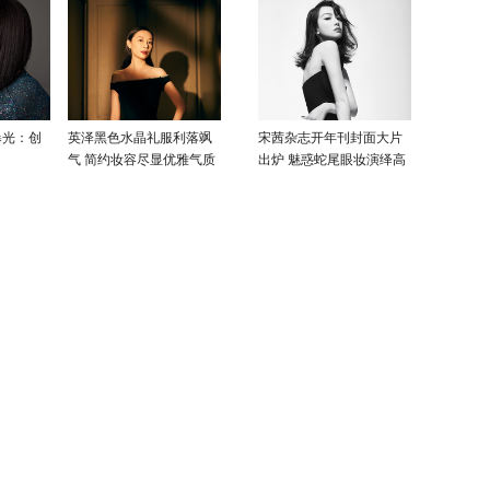
曝光：创
英泽黑色水晶礼服利落飒
宋茜杂志开年刊封面大片
气 简约妆容尽显优雅气质
出炉 魅惑蛇尾眼妆演绎高
级性感美