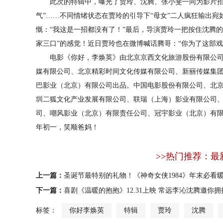
此次的特辑中，曝光了贾玲、沈腾、张小斐一同为影片拍摄海报
气”……不同情绪状态在贾玲的引导下“母女”二人疯狂输出
慨：“我这是一招都没有了！”最后，导演贾玲一把按住沈腾的
家三口”的感觉！近日贾玲也在微博喊话腾哥：“你为了这部
电影《你好，李焕英》由北京京西文化旅游股份有限公司
媒有限公司、北京精彩时间文化传媒有限公司、新丽传媒集
巴影业（北京）有限公司出品。中国电影股份有限公司、北
圳二狐文化产业发展有限公司、联瑞（上海）影业有限公司
司、嘲风影业（北京）有限责任公司、冠宇影业（北京）有
年初一，笑顺爸妈！
>>热门推荐：最
上一篇：
圣诞节最特别的礼物！《神奇女侠1984》年末必看
下一篇：
喜剧《温暖的抱抱》12.31上映 常远李沁沈腾邀你
标签：
你好李焕英
特辑
贾玲
沈腾