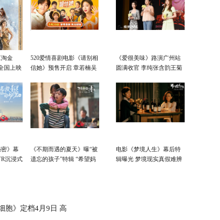
《淘金
520爱情喜剧电影《请别相
《爱很美味》路演广州站
日全国上映
信她》预售开启 章若楠吴
圆满收官 李纯张含韵王菊
昱翰“假戏真爱”
剖白心迹庆电影上映
秘密》幕
《不期而遇的夏天》曝“被
电影《梦境人生》幕后特
VR沉浸式
遗忘的孩子”特辑 “希望妈
辑曝光 梦境现实真假难辨
妈能回来”简单心愿催人泪
下
细胞》定档4月9日 高