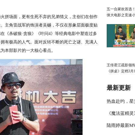
五一合家欢首选
侠大电影之竞速
火拼场面，更有生死不弃的兄弟情义，主创们在创作
广州首映欢乐狂
达。主角雷战军的饰演者吴樾，不仅在形象层面极度贴
在《杀破狼·贪狼》《叶问4》等经典电影中塑造过多
中拥有极高的人气。面对反转不断的死亡之谜、充满人
成为本部影片的一大核心看点。
王传君江疏影领
《拼桌》定档3月1
最新更新
热血赴约，星
《魔法蓝精灵
迹」明星篮球
陆雨婷最新MV
周五萌趣上映