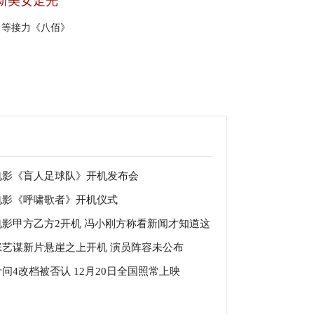
新美女走光
》等接力《八佰》
电影《盲人足球队》开机发布会
电影《呼啸歌者》开机仪式
电影甲方乙方2开机 冯小刚方称看新闻才知道这
张艺谋新片悬崖之上开机 演员阵容未公布
项目
叶问4改档被否认 12月20日全国照常上映