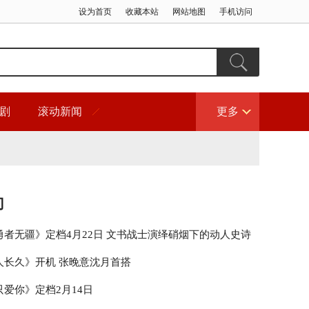
设为首页
收藏本站
网站地图
手机访问
剧
滚动新闻
更多
门
勇者无疆》定档4月22日 文书战士演绎硝烟下的动人史诗
人长久》开机 张晚意沈月首搭
爱你》定档2月14日