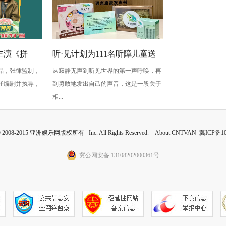
主演《拼
听·见计划为111名听障儿童送
品，张律监制，
从寂静无声到听见世界的第一声呼唤，再
上新年声音礼包：让每一次表
任编剧并执导，
到勇敢地发出自己的声音，这是一段关于
达都有回响
相...
 © 2008-2015 亚洲娱乐网版权所有 Inc. All Rights Reserved. About CNTVAN
冀ICP备10
冀公网安备 13108202000361号