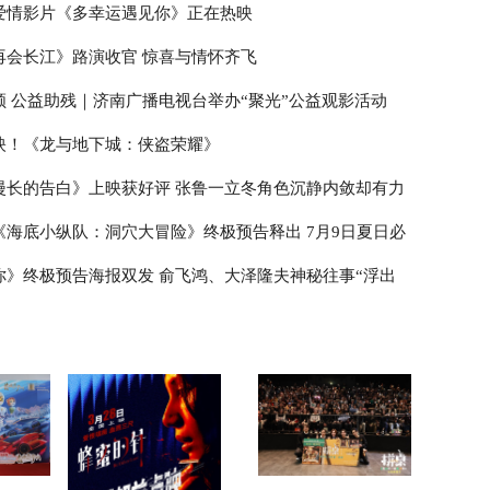
爱情影片《多幸运遇见你》正在热映
再会长江》路演收官 惊喜与情怀齐飞
领 公益助残｜济南广播电视台举办“聚光”公益观影活动
映！《龙与地下城：侠盗荣耀》
漫长的告白》上映获好评 张鲁一立冬角色沉静内敛却有力
《海底小纵队：洞穴大冒险》终极预告释出 7月9日夏日必
你》终极预告海报双发 俞飞鸿、大泽隆夫神秘往事“浮出