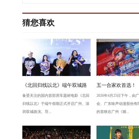
员
猜您喜欢
《北回归线以北》端午双城路
五一合家欢首选！
备受关注的国内首部房车题材电影《北回
2026年4月25日下午，
演，定档6月26日奔赴山海
电影之竞速小英雄
归线以北》于端午假期正式开启广州、深
会、广东咏声动漫股份有
欢乐狂飙
圳双城路演。导...
的首映在广州《猪...