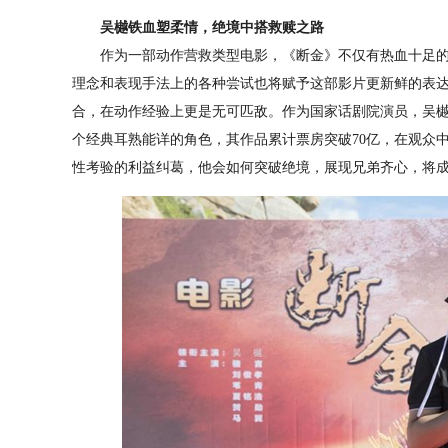
吴樾铁血塑柔情，绝境中搭救赎之路
作为一部动作营救类型电影，《断金》不仅有热血十足的
理念和表现手法上的各种尝试也将赋予这部影片更新鲜的表
合，在动作经验上更是无可匹敌。作为国家话剧院演员，吴樾
个经典耳熟能详的角色，其作品累计票房突破70亿，在观众
性考验的利益纠葛，他会如何突破绝境，展现兄弟齐心，将