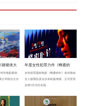
《猪猪侠大
年度女性犯罪力作《蜂蜜的
由广州市电影家协
女性犯罪题材电影《蜂蜜的针》发布致命
》广州首映
针》定档3月28日 绝版影后阵容
限公司联合主办
女人版预告及步步杀机版海报，正式官宣
癫
定档3月28日全国...