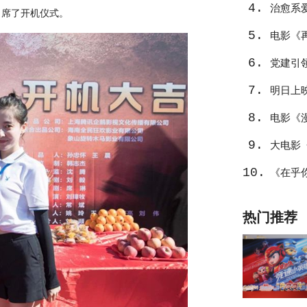
4.
治愈系
出席了开机仪式。
5.
电影《
6.
党建引
7.
明日上
8.
电影《
9.
量
大电影
10.
看
《在乎
水面”？
热门推荐