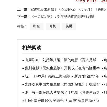
>>热门推荐：最
上一篇：
宣传电影出新招？《坚若磐石》《姜子牙》《关机
下一篇：
《一点就到家》：彭昱畅的将梦想进行到底
标签：
断金
开机
吴樾
相关阅读
由周浩东、刘婧等担纲主演的电影《盲人足球
●
●
喜剧电影《无疯也起浪》开机仪式在青岛隆重举
队》今正式开机
●
●
陆川《749局》亮相上海电影节 新片“白银案”年
行
●
●
光影凝聚中国力量直播《向国旗敬礼》开机发布
内开机
●
个
●
终于有一部院线大片要来了！电影《特警使命之
会
●
●
叶问4票房破10亿 吴樾凭“万宗华”获最佳动作演
利刃出鞘》正式开机！
●