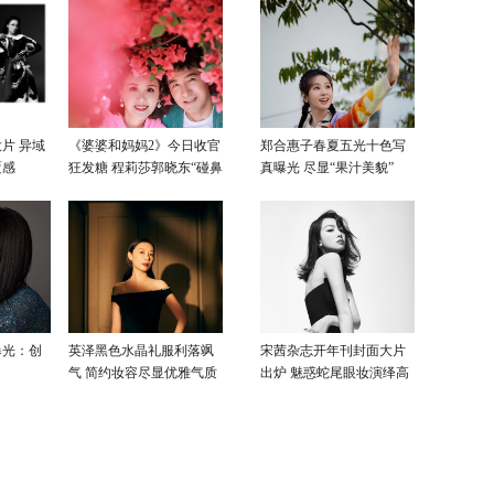
片 异域
《婆婆和妈妈2》今日收官
郑合惠子春夏五光十色写
覆感
狂发糖 程莉莎郭晓东“碰鼻
真曝光 尽显“果汁美貌”
杀”大片甜蜜爆表
曝光：创
英泽黑色水晶礼服利落飒
宋茜杂志开年刊封面大片
气 简约妆容尽显优雅气质
出炉 魅惑蛇尾眼妆演绎高
级性感美