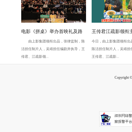
电影《拼桌》举办首映礼及路
王传君江疏影领衔
由上影集团领衔出品，张律监制，陈
今日，由上影集团领衔出
演 白色情人节相约搭子稳稳幸
桌》定档3月14日
洁担任制片人，吴靖担任编剧并执导，王
陈洁担任制片人，吴靖担
福
传君、江疏影领...
王传君、江疏影...
Copyright