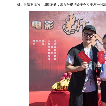
机。导演刘璋牧，编剧刘毅，演员吴樾携众主创及主演一同