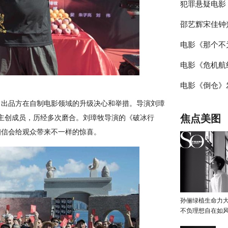
犯罪悬疑电影
长痛 风格永
邵艺辉宋佳钟
特辑 全新故
电影《那个不
深度
拆盒“好东西”
电影《危机航线
流观影感受
预售 “不要等
电影《倒仓》
你了”版海报
场官宣 系好
出品方在自制电影领域的升级决心和举措。导演刘璋
疯上天
告 青春期的性
焦点美图
主创成员，历经多次磨合。刘璋牧导演的《破冰行
鸣
相信会给观众带来不一样的惊喜。
孙俪绿植生命力
不负理想自在如