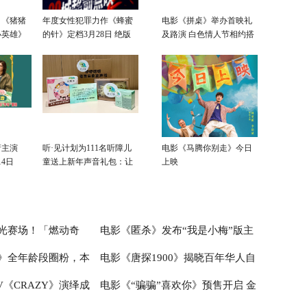
！《猪猪
年度女性犯罪力作《蜂蜜
电影《拼桌》举办首映礼
小英雄》
的针》定档3月28日 绝版
及路演 白色情人节相约搭
飙
影后阵容癫
子稳稳幸福
衔主演
听·见计划为111名听障儿
电影《马腾你别走》今日
4日
童送上新年声音礼包：让
上映
每一次表达都有回响
光赛场！「燃动奇
电影《匿杀》发布“我是小梅”版主
》全年龄段圈粉，本
电影《唐探1900》揭晓百年华人自
嘉年华圆满落幕
题后告片 正义反杀爽燃加倍更具现
《CRAZY》演绎成
电影《“骗骗”喜欢你》预售开启 金
实思考
强不息的民族情怀