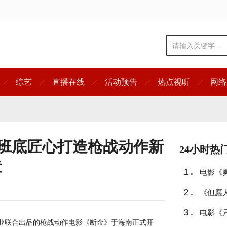
综艺
直播在线
活动预告
热点视听
网络
》班底匠心打造枪战动作新
24小时热
章
1.
电影《
2.
《但愿
3.
电影《只
业联合出品的枪战动作电影《断金》于海南正式开