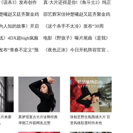
《误杀3》发布创作
真·大片还得是你!《角斗士2》纯正
不受限
晨孙阳银幕二搭智斗渣男有爱有笑
楚曦赵又廷齐聚金鸡
邵艺辉宋佳钟楚曦赵又廷齐聚金鸡
事想观众所想有温度有
欢乐加倍
动作史诗style席卷大银幕
为人知的故事》开启
《这个杀手不太冷》发布“30周
 现身厦门首映欢乐交
拆盒“好东西” 现身厦门首映欢乐交
》4DX超high疯癫
电影《野孩子》曝片尾曲《是我》
我了”版预告“我来找
流观影感受
年”纪念版预告中国版海报 初冬温
发布“青春不定义”预
《夜色正浓》今日开机阵容官宣，
双发
安全带跟刘德华超沉浸
暖重逢
MV 白举纲唱出蓬勃生命力
别“玩笑”写实感引共
推盏交斛间走进夜色，开启“高浓
度”生活
大片来袭
奚梦瑶复古大片诠释经典
张柏芝野生氛围感大片 百
风
孕期工作获网友点赞
变风格彰显时尚本色