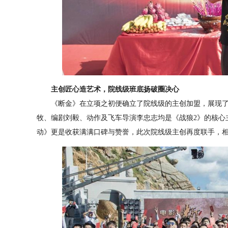
主创匠心造艺术，院线级班底扬破圈决心
《断金》在立项之初便确立了院线级的主创加盟，展现了
牧、编剧刘毅、动作及飞车导演李忠志均是《战狼2》的核心
动》更是收获满满口碑与赞誉，此次院线级主创再度联手，