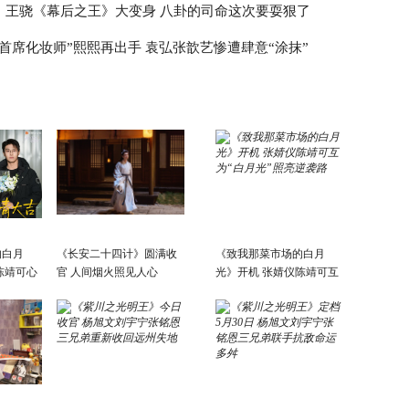
！王骁《幕后之王》大变身 八卦的司命这次要耍狠了
“首席化妆师”熙熙再出手 袁弘张歆艺惨遭肆意“涂抹”
的白月
《长安二十四计》圆满收
《致我那菜市场的白月
陈靖可心
官 人间烟火照见人心
光》开机 张婧仪陈靖可互
为“白月光”照亮逆袭路