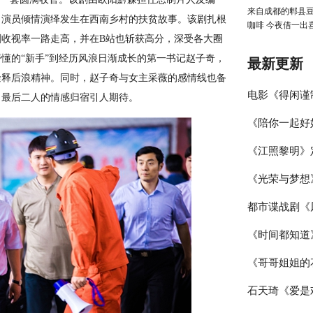
来自成都的郫县豆
力演员倾情演绎发生在西南乡村的扶贫故事。该剧扎根
咖啡 今夜借一出
收视率一路走高，并在B站也斩获高分，深受各大圈
消费新花样
懂的“新手”到经历风浪日渐成长的第一书记赵子奇，
最新更新
诠释后浪精神。同时，赵子奇与女主采薇的感情线也备
电影《得闲谨
，最后二人的情感归宿引人期待。
《陪你一起好
路！”版预告
《江照黎明》
捍卫家园
火气 高瀚宇
《光荣与梦想
纯白客新剧互
都市谍战剧《
题材剧带来新
《时间都知道
日，陈伟霆携
《哥哥姐姐的
唐嫣窦骁情感
石天琦《爱是
应女主“舍己