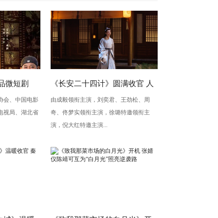
品微短剧
《长安二十四计》圆满收官 人
会、中国电影
由成毅领衔主演，刘奕君、王劲松、周
中国电影120
间烟火照见人心
电视局、湖北省
奇、佟梦实领衔主演，徐璐特邀领衔主
演，倪大红特邀主演...