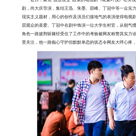
剧，尚大庆导演，集结王迅、朱墨、邵峰、丁冠中等一众实
现实主义题材，用心的创作及演员们接地气的表演使得电视剧
层观众的喜爱。丁冠中在剧中饰演一位大学生村官，从朝气懵
角色一路披荆斩棘经受住了工作中的考验被网友称赞其实力
受关注，他一路痴心守护但默默单恋的状态令网友大呼心疼