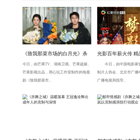
《致我那菜市场的白月光》杀
光影百年薪火传 精
今日，由芒果TV、湖南卫视、芒果超媒、
今日，由中国电影家协
青 张婧仪陈靖可心向野互成光
《梦影》定档 敬贺
芒果影视出品，用心玩工作室制作的电视
制片人协会、北京市广播
周年
剧《致我那菜市...
广播电视局指导...