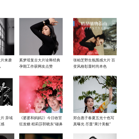
同身受
与王耀庆成死对头火花
击 被逼无奈斧头警告渣亲戚
大片来袭
奚梦瑶复古大片诠释经典
张柏芝野生氛围感大片 百
风
孕期工作获网友点赞
变风格彰显时尚本色
片 异域
《婆婆和妈妈2》今日收官
郑合惠子春夏五光十色写
覆感
狂发糖 程莉莎郭晓东“碰鼻
真曝光 尽显“果汁美貌”
杀”大片甜蜜爆表