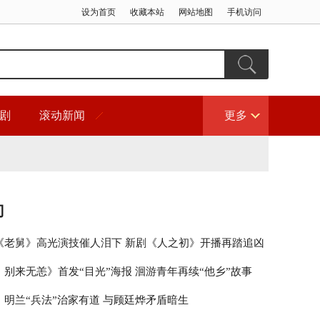
设为首页
收藏本站
网站地图
手机访问
剧
滚动新闻
更多
门
《老舅》高光演技催人泪下 新剧《人之初》开播再踏追凶
，别来无恙》首发“目光”海报 洄游青年再续“他乡”故事
》明兰“兵法”治家有道 与顾廷烨矛盾暗生