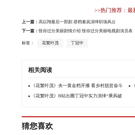
>>热门推荐：最
上一篇：
高以翔最后一部剧 搭档秦岚演绎职场风云
下一篇：
怪你过分美丽剧情介绍 怪你过分美丽电视剧演员表
标签：
花繁叶茂
丁冠中
相关阅读
《花繁叶茂》央一黄金档开播 看乡村脱贫奋斗
●
●
《花繁叶茂》B站出圈丁冠中实力演绎“乘风破
百态
●
气
浪”的当代青年
猜您喜欢