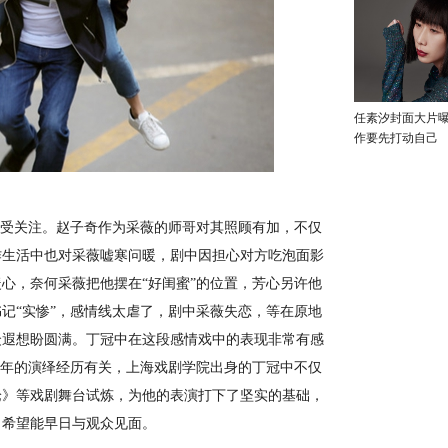
任素汐封面大片
作要先打动自己
受关注。赵子奇作为采薇的师哥对其照顾有加，不仅
作生活中也对采薇嘘寒问暖，剧中因担心对方吃泡面影
心，奈何采薇把他摆在“好闺蜜”的位置，芳心另许他
记“实惨”，感情线太虐了，剧中采薇失恋，等在原地
众遐想盼圆满。丁冠中在这段感情戏中的表现非常有感
多年的演绎经历有关，上海戏剧学院出身的丁冠中不仅
论》等戏剧舞台试炼，为他的表演打下了坚实的基础，
，希望能早日与观众见面。