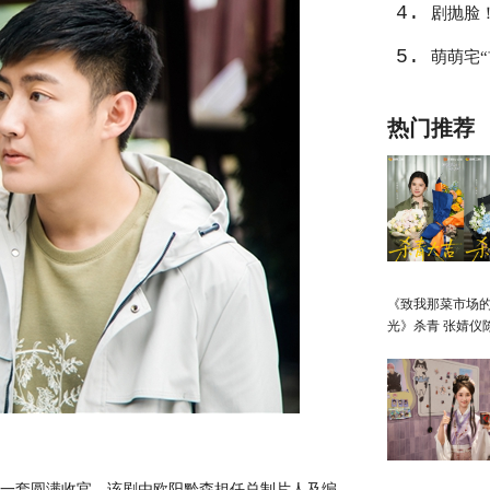
4.
剧抛脸
5.
萌萌宅
热门推荐
《致我那菜市场
光》杀青 张婧仪
向野互成光
一套圆满收官。该剧由欧阳黔森担任总制片人及编