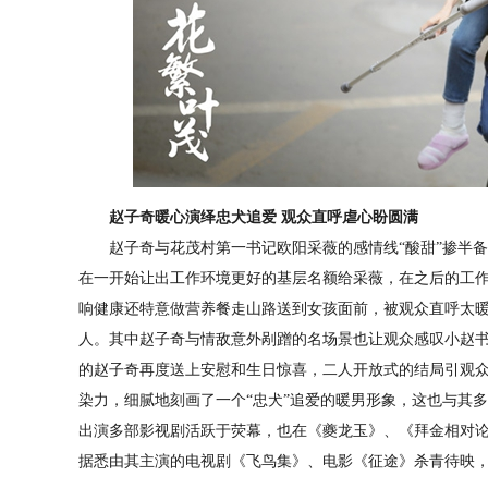
赵子奇暖心演绎忠犬追爱 观众直呼虐心盼圆满
赵子奇与花茂村第一书记欧阳采薇的感情线“酸甜”掺半备
在一开始让出工作环境更好的基层名额给采薇，在之后的工
响健康还特意做营养餐走山路送到女孩面前，被观众直呼太暖
人。其中赵子奇与情敌意外剐蹭的名场景也让观众感叹小赵书
的赵子奇再度送上安慰和生日惊喜，二人开放式的结局引观
染力，细腻地刻画了一个“忠犬”追爱的暖男形象，这也与其
出演多部影视剧活跃于荧幕，也在《夔龙玉》、《拜金相对
据悉由其主演的电视剧《飞鸟集》、电影《征途》杀青待映