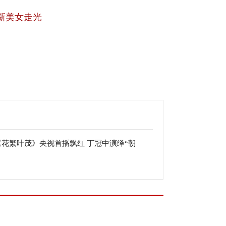
新美女走光
《花繁叶茂》央视首播飘红 丁冠中演绎“朝
”村官扶贫基层引关注