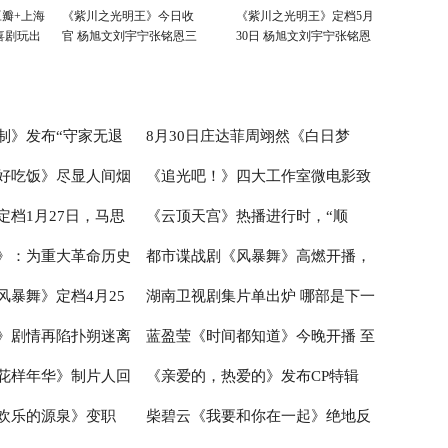
瓣+上海
《紫川之光明王》今日收
《紫川之光明王》定档5月
喜剧玩出
官 杨旭文刘宇宁张铭恩三
30日 杨旭文刘宇宁张铭恩
兄弟重新收回远州失地
三兄弟联手抗敌命运多舛
制》发布“守家无退
8月30日庄达菲周翊然《白日梦
好吃饭》尽显人间烟
《追光吧！》四大工作室微电影致
及海报 百姓合力抗敌
我》于湖南卫视播出 暖愈诠释Z世
定档1月27日，马思
《云顶天宫》热播进行时，“顺
郑湫泓情感引共鸣
代青春
敬无名英雄，全情演绎平凡中的伟
》：为重大革命历史
都市谍战剧《风暴舞》高燃开播，
飙演技
大
子”彭禺厶成全剧亮点
风暴舞》定档4月25
湖南卫视剧集片单出炉 哪部是下一
突破
强情节信息战不负期待
》剧情再陷扑朔迷离
蓝盈莹《时间都知道》今晚开播 至
手娜扎保卫信息安全
个爆款？
花样年华》制片人回
《亲爱的，热爱的》发布CP特辑
走向耐人寻味
情至性诠释新时代女性内心成长
欢乐的源泉》变职
柴碧云《我要和你在一起》绝地反
式奉献”：真正看懂赵
杨紫李现诠释纯真爱情