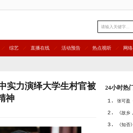
综艺
直播在线
活动预告
热点视听
网络
冠中实力演绎大学生村官被
24小时热
精神
1.
张可盈
2.
之旅
《故乡
3.
《知否