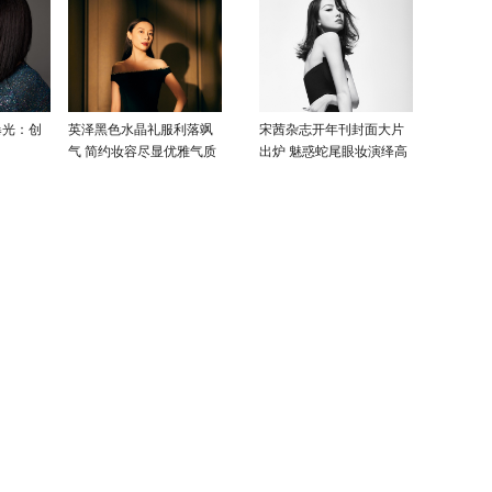
曝光：创
英泽黑色水晶礼服利落飒
宋茜杂志开年刊封面大片
气 简约妆容尽显优雅气质
出炉 魅惑蛇尾眼妆演绎高
级性感美