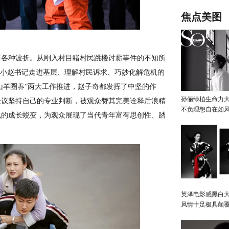
春雷，需要感
场“女魔头”
焦点美图
不断
各种波折。从刚入村目睹村民跳楼讨薪事件的不知所
，小赵书记走进基层、理解村民诉求、巧妙化解危机的
山羊圈养”两大工作推进，赵子奇都发挥了中坚的作
孙俪绿植生命力
众议坚持自己的专业判断，被观众赞其完美诠释后浪精
不负理想自在如
色的成长蜕变，为观众展现了当代青年富有思创性、踏
英泽电影感黑白大
风情十足极具颠