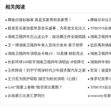
相关阅读
腾格尔撞衫杨幂 真是买家秀和卖家秀！
腾格尔补位
●
●
新老音乐家加盟草原音乐盛事，为草原文化注入
TFBOYS
●
同行
●
湖南卫视跨年怎么这么牛：娱乐圈王炸全能唱跳
湖南卫视跨
全新生命力
●
王一博王嘉尔
●
王一博湖南卫视跨年单人宣传片发布 黄子韬带
近距离和偶
王都来了
●
舞台引期待王
●
湖南卫视跨年演唱会今晚19：30直播 精彩亮点
湖南卫视跨
韬斯曼上跨年
●
拓粉丝互动新
●
长影环球100联手湖南卫视跨年演唱会 IP矩阵引
湖南跨年倒
提前看
●
碑热度爆棚新
●
王炸阵容！刘宇宁周深时代少年团齐聚汽车之家
官宣！谢霆
爆全民狂欢
●
●
王力宏为医护唱歌 隔空为粉丝演唱《心跳》
侏罗纪世界3
818全球汽车夜
●
即将上线
●
GAI“我要上春晚”能否突出重围？
TFBOYS
●
●
从徐家汇出发汇梦同行
roseonl
●
演杂技？！芒
●
爱”