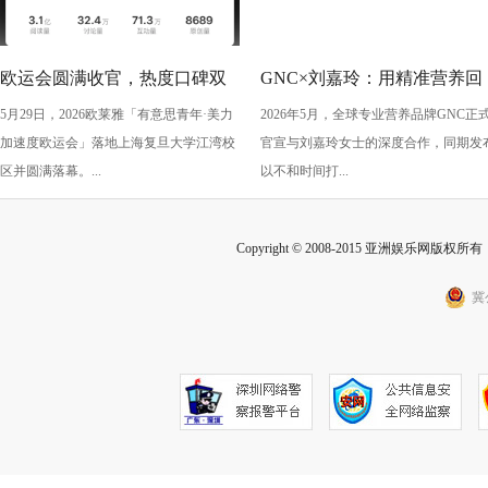
欧运会圆满收官，热度口碑双
GNC×刘嘉玲：用精准营养回
5月29日，2026欧莱雅「有意思青年·美力
2026年5月，全球专业营养品牌GNC正
丰收！
应“她需求”，陪伴每一阶段的
加速度欧运会」落地上海复旦大学江湾校
官宣与刘嘉玲女士的深度合作，同期发
从容生长
区并圆满落幕。...
以不和时间打...
Copyright © 2008-2015 亚洲娱乐网版权所有 Inc
冀