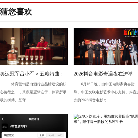
猜您喜欢
奥运冠军吕小军 × 五粮特曲：
2026抖音电影奇遇夜在沪举
体育营销是白酒行业品牌建设的核
6月16日晚，由中国电影家协会指
以冠军之姿，赴更好之约
办，暑期档剧组、青年创作者
心路径之一，其底层逻辑在于，体育所承
导、中国文联电影艺术中心支持、抖音
共话光影创作
载的拼搏、坚守...
办的2026抖音电影奇...