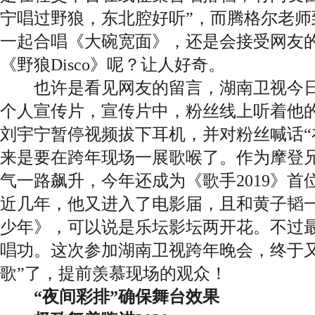
宁唱过野狼，东北腔好听”，而腾格尔老师
一起合唱《大碗宽面》，还是会接受网友
《野狼Disco》呢？让人好奇。
也许是看见网友的留言，湖南卫视今日
个人宣传片，宣传片中，粉丝线上听着他
刘宇宁暂停视频拔下耳机，并对粉丝喊话“
来是要在跨年现场一展歌喉了。作为摩登
气一路飙升，今年还成为《歌手2019》首
近几年，他又进入了电影届，且和黄子韬
少年》，可以说是乐坛影坛两开花。不过
唱功。这次参加湖南卫视跨年晚会，终于又
歌”了，提前羡慕现场的观众！
“夜间彩排”确保舞台效果