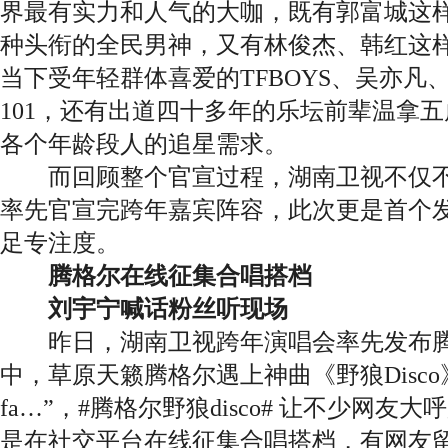
界最有实力和人气的大咖，既有郭富城这样自
种头衔的全民男神，又有林俊杰、
韩红
这
当下受年轻群体喜爱的TFBOYS、吴亦凡
101，还有出道四十多年的乐坛前辈温拿
各个年龄段人的追星需求。
而回顾整个官宣过程，湖南卫视不仅不
率先官宣完跨年嘉宾阵容，此次更是首个
足专注度。
腾格尔在线征集合唱搭档
刘宇宁喊话粉丝听现场
昨日，湖南卫视跨年演唱会率先发布腾
中，草原天籁腾格尔遇上神曲《野狼Disco》，唱着
fa…”，#腾格尔野狼disco# 让不少网
是在社交平台在线征集合唱搭档，有网友留