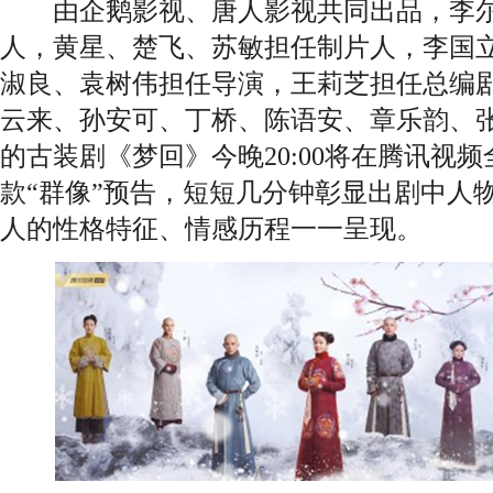
由企鹅影视、唐人影视共同出品，李尔
人，黄星、楚飞、苏敏担任制片人，李国
淑良、袁树伟担任导演，王莉芝担任总编
云来、孙安可、丁桥、陈语安、章乐韵、
的古装剧《梦回》今晚20:00将在腾讯视
款“群像”预告，短短几分钟彰显出剧中人
人的性格特征、情感历程一一呈现。