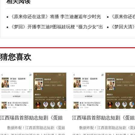
相关阅读
《原来你还在这里》将播 李兰迪邂逅年少时光
《原来你还
●
●
《梦回》开播李兰迪P图福娃玩梗 “薇力少女”出
《梦回大清
●
可
●
其不意看点满满
表”你想pick
猜您喜欢
江西瑞昌首部励志短剧《蛋姐
江西瑞昌首部励志短剧《蛋姐
数据炸裂！江西首部励志短剧《蛋姐
数据炸裂！江西首部励志短剧《蛋
传奇》持续火爆！双平台数据
传奇》持续火爆！双平台数据