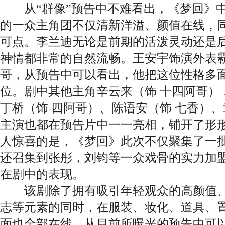
从“群像”预告中不难看出，《梦回》中
的一众主角团不仅清新洋溢、颜值在线，
可点。李兰迪无论是前期的活泼灵动还是
神情都非常的自然流畅。王安宇饰演外表
哥，从预告中可以看出，他把这位性格多
位。剧中其他主角辛云来（饰 十四阿哥） 
丁桥（饰 四阿哥）、陈语安（饰 七香）、
主演也都在预告片中一一亮相，铺开了形
人惊喜的是，《梦回》此次不仅聚集了一
还召集到张彤，刘钧等一众戏骨的实力加
在剧中的表现。
该剧除了拥有吸引年轻观众的高颜值、
志等元素的同时，在服装、妆化、道具、置
面也全部在线。从目前所曝光的预告中可