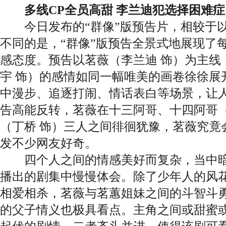
多线CP全员高甜 李兰迪犯选择困难症
今日发布的“群像”版预告片，相较于以
不同的是，“群像”版预告全景式地展现了
感态度。预告以茗薇（李兰迪 饰）为主线
宇 饰）的感情如同一幅唯美的画卷徐徐展
中漫步、追逐打闹、情话表白等场景，让人
告高能反转，茗薇在十三阿哥、十四阿哥（
（丁桥 饰）三人之间徘徊犹豫，茗薇究竟
发不少网友好奇。
四个人之间的情感美好而复杂，当中暗
播出的剧集中慢慢体会。除了少年人的风
相爱相杀，茗薇与茗蕙姐妹之间的斗智斗
的父子情义也极具看点。主角之间或甜蜜