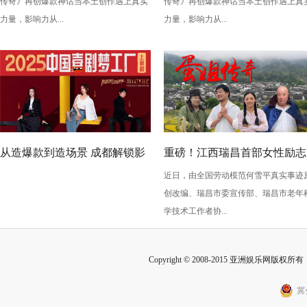
传奇》再创爆款神话当本土创作遇上真实
传奇》再创爆款神话当本土创作遇上真
刷新纪录，见证本土力量
刷新纪录，见证本土力量
力量，影响力从...
力量，影响力从...
从造爆款到造场景 成都解锁影
重磅！江西瑞昌首部女性励志
近日，由全国劳动模范何雪平真实事迹
旅融合新玩法
竖屏短剧《蛋姐传奇》定档三
创改编、瑞昌市委宣传部、瑞昌市老年
八节
学技术工作者协...
Copyright © 2008-2015 亚洲娱乐网版权所有 Inc
冀