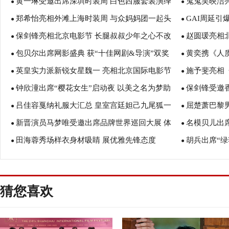
黄一琳受邀出席深圳时装周 白色西服套装演绎
鬼鬼吴映洁
●
开奖最佳科教
●
郑希怡亮相外滩上海时装周 与众妈妈团一起头
GAI周延引
酷美新风尚
●
魅力
●
保剑锋亮相北京电影节 长腿叔叔少年之心不改
赵圆瑗亮相
排看秀
●
潮流”
●
包贝尔出席网影盛典 获“十佳网剧&导演”双奖
黄奕携《人
●
温婉动人
●
英皇实力派新锐女星魏一 亮相北京国际电影节
施予斐亮相
●
穿出女王范
●
钟欣潼出席“樱花女生”启动夜 以美之名为梦助
保剑锋受邀
红毯
●
睛
●
吕佳容戛纳礼服大汇总 皇室宫廷妲己九尾狐一
屈楚萧巴黎
力
●
力量
●
新晋演员马梦唯受邀出席品牌世界巡回大展 体
名模贝儿出席
字肩锁骨杀
●
赞“时髦本人”
●
田海蓉秀场样衣身材吸睛 展优雅先锋态度
胡兵出席“绿
会设计师英式幽默
●
业认可
●
猜您喜欢