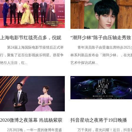
上海电影节红毯亮点多，倪妮
“潮拜少林”陈子由压轴走秀致
第24届上海国际电影节疫情后正式举
青年演员陈子由受邀出席特步2021
仙气逼人，张蓝心戴鸽子蛋珠
敬国潮
行，聚集了近百位影视娱乐明星。群星争
林系列新品发布会「潮拜少林」，在光
光宝气
艳引人注目，红...
艺术中探访武林...
2020微博之夜落幕 肖战杨紫获
抖音星动之夜将于19日晚播
2月28日晚，一年一度的微博年度盛
万千美好，星光闪耀！近日，抖音
微博king&queen
出，抖音娱乐盛典内容精彩不