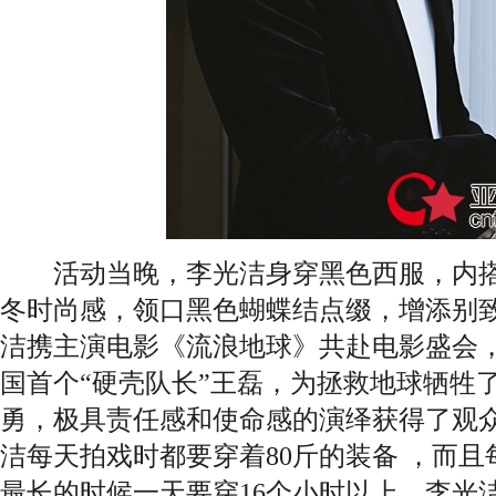
活动当晚，李光洁身穿黑色西服，内搭
冬时尚感，领口黑色蝴蝶结点缀，增添别
洁携主演电影《流浪地球》共赴电影盛会
国首个“硬壳队长”王磊，为拯救地球牺牲
勇，极具责任感和使命感的演绎获得了观
洁每天拍戏时都要穿着80斤的装备 ，而
最长的时候一天要穿16个小时以上。李光