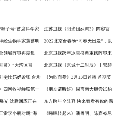
凌云壮志
宝剑
“墨子号”首席科学家
江苏卫视《阳光姐妹淘3》阵容官
神经生物学家蒲慕明
2022北京台春晚“向春天出发”，以
技前沿 科学青年还
宣 开启嗨夏环岛季
全领域阵容再度集
北京卫视跨年冰雪盛典重磅阵容来
2030重大项目--脑科
中国元素喜迎“双奥”
哥哥》“大湾区哥
北京卫视《京城十二时辰》丨郭碧
 科学青年团探索“神
联欢喜迎冬奥时间
袭 奥运冠军组团助阵迎冬奥
刘雯比妈妈紧张 台步
《为歌而赞》3月13日首播 首期节
能 赵文卓练舞显肌肉
婷向佐感受“金婚”甜蜜 悦悦姜帅打
》四网收视蝉联第一
《朋友请听好》周震南大胆尝试豹
无缘大秀
卡“火星基地”
目抖音观看突破5100万
容曝光 沈腾回应正在
东方跨年全阵容 快来看看有你的偶
I细节到位赢广泛认可
纹V领衬衫，又野又乖自带高级感
王雷李小萌对飚“海
《嗨唱转起来》潘粤明、陈嘉桦尽
像吗？
实力获刘涛赞美
显高能互动，多元音乐故事增量情