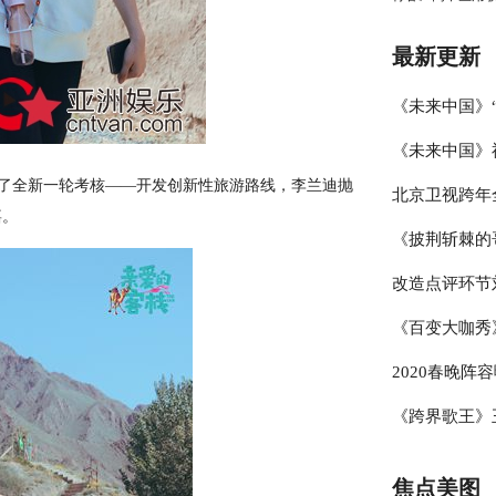
王维的英雄梦
最新更新
《未来中国》
《未来中国》
潘建伟引领科
了全新一轮考核——开发创新性旅游路线，李兰迪抛
北京卫视跨年
原“恐怖实验”
揭秘“科技创新
嘉。
《披荆斩棘的
学与类脑研究”
结，冰雪盛典
改造点评环节
秘大脑”
哥”展乐器才
《百变大咖秀
线条
考核两位妈妈
2020春晚阵
杨迪模仿GA
《跨界歌王》
备战央视春晚
豚音” 专业
焦点美图