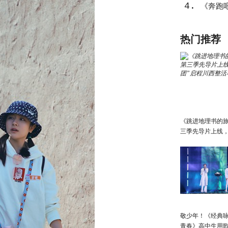
4.
《奔跑吧
气概”上
热门推荐
《跳进地理书的
三季先导片上线，
团”启程川西整活
敬少年！《经典咏
青春》高中生用