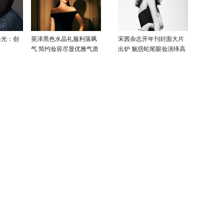
曝光：创
英泽黑色水晶礼服利落飒
宋茜杂志开年刊封面大片
气 简约妆容尽显优雅气质
出炉 魅惑蛇尾眼妆演绎高
级性感美