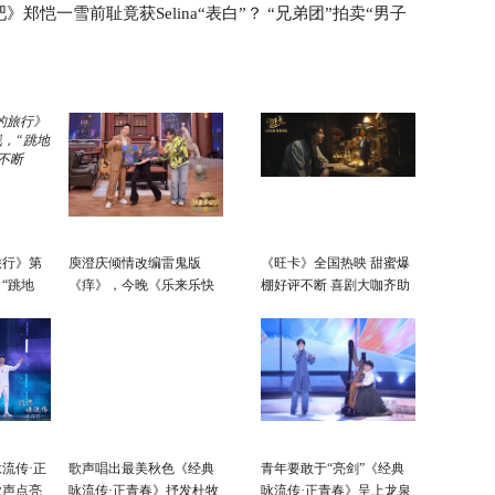
》郑恺一雪前耻竟获Selina“表白”？ “兄弟团”拍卖“男子
演“吉尼
旅行》第
庾澄庆倾情改编雷鬼版
《旺卡》全国热映 甜蜜爆
“跳地
《痒》，今晚《乐来乐快
棚好评不断 喜剧大咖齐助
不断
乐》黄龄硬控你五秒
阵欢乐拉满！
流传·正
歌声唱出最美秋色《经典
青年要敢于“亮剑”《经典
歌声点亮
咏流传·正青春》抒发杜牧
咏流传·正青春》呈上龙泉