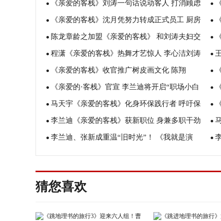
《亲爱的客栈》刘涛一句话说动客人 打消顾虑
掏腰包购置
●
恋
●
《亲爱的客栈》沈月凭努力转成正式员工 厨房
勇敢生二胎
●
给
●
陈龙章龄之加盟《亲爱的客栈》 和刘涛夫妇交
首秀吓成表情包
●
埋
●
程潇《亲爱的客栈》热舞才艺惊人 李心洁刘涛
流夫妻经
●
之
●
《亲爱的客栈》收官推广树皮画文化 陈翔
畅聊姐妹情
●
鹿
●
《亲爱的·客栈》官宣 李兰迪将开启“职场小白
回“家”颁奖
●
仪
●
马天宇《亲爱的客栈》化身环保践行者 呼吁保
进阶记”
●
古
●
李兰迪《亲爱的客栈》获新职位 身兼多职干劲
护黄河获官媒点赞
●
来
●
李兰迪、张新成重温“旧时光”！ 《我就是演
满满
●
节
●
员》开启“演技盛宴”口碑再飙升
子
猜您喜欢