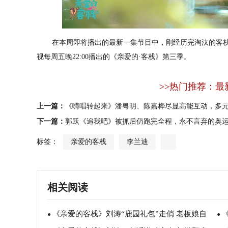
在本周即将播出的最新一集节目中，刚经历完淘汰的客栈
视每周五晚22:00播出的《亲爱的·客栈》第三季。
>>热门推荐：最
上一篇：
《嗨唱转起来》潘粤明、陈嘉桦尽显高能互动，多
下一篇：
郭跃《追我吧》被抓后仍跑完全程，永不言弃的奥
标签：
亲爱的客栈
李兰迪
相关阅读
《亲爱的客栈》刘涛“鹿园礼包”走俏 老板娘自
●
●