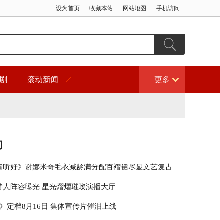
设为首页
收藏本站
网站地图
手机访问
剧
滚动新闻
更多
门
请听好》谢娜米奇毛衣减龄满分配百褶裙尽显文艺复古
持人阵容曝光 星光熠熠璀璨演播大厅
》定档8月16日 集体宣传片催泪上线