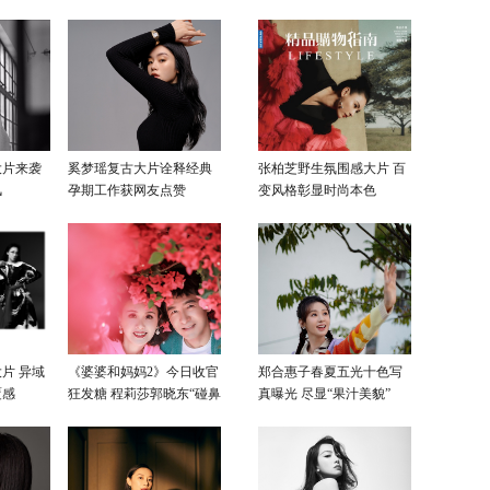
感色彩
大片来袭
奚梦瑶复古大片诠释经典
张柏芝野生氛围感大片 百
风
孕期工作获网友点赞
变风格彰显时尚本色
片 异域
《婆婆和妈妈2》今日收官
郑合惠子春夏五光十色写
覆感
狂发糖 程莉莎郭晓东“碰鼻
真曝光 尽显“果汁美貌”
杀”大片甜蜜爆表