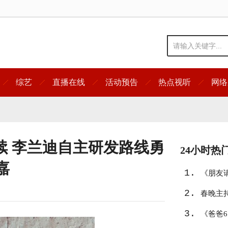
综艺
直播在线
活动预告
热点视听
网络
续 李兰迪自主研发路线勇
24小时热
嘉
1.
《朋友
2.
春晚主
3.
《爸爸6