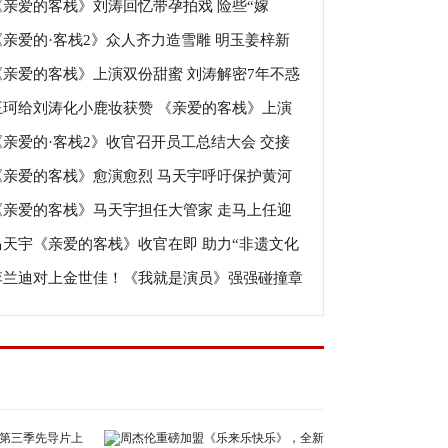
《亲爱的客栈》刘涛回忆带孕拍戏 险些“嫁
人
《亲爱的·客栈2》众人齐力造雪雕 明玉姜梓新
”救命摄像师
《亲爱的客栈》上演双份甜蜜 刘涛解密7年不惑
头干活获赞
王珂给刘涛化小鹿妆获赞 《亲爱的客栈》上演
谜
《亲爱的·客栈2》收官召开员工总结大会 交接
妆T台秀
《亲爱的客栈》愈演愈烈 马天宇呼吁保护黄河
式引刘涛落泪
《亲爱的客栈》马天宇担任大管家 走马上任迎
村落
马天宇《亲爱的客栈》收官在即 助力“非遗文化
全新挑战
李兰迪对上金世佳！《我就是演员》强强碰撞章
”不忘公益初心
怡难掩欣喜“使劲夸”