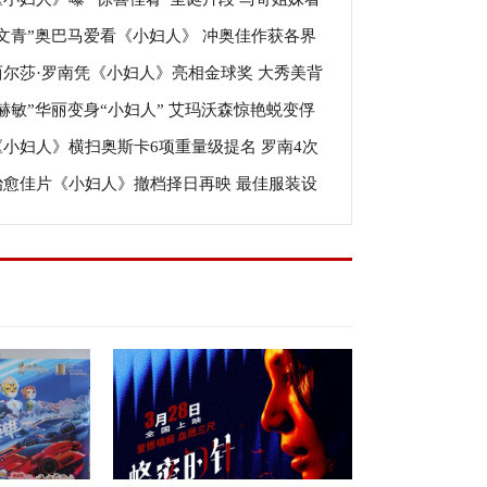
“穿上新装”
“文青”奥巴马爱看《小妇人》 冲奥佳作获各界
美食的表情亮了
西尔莎·罗南凭《小妇人》亮相金球奖 大秀美背
人盛赞
“赫敏”华丽变身“小妇人” 艾玛沃森惊艳蜕变俘
出新高度
《小妇人》横扫奥斯卡6项重量级提名 罗南4次
网友
治愈佳片《小妇人》撤档择日再映 最佳服装设
奥成最年轻影后候选
美轮美奂征服奥斯卡