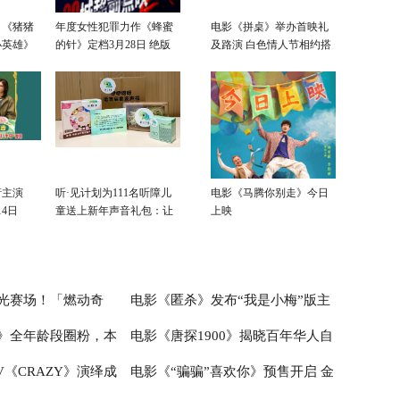
！《猪猪
年度女性犯罪力作《蜂蜜
电影《拼桌》举办首映礼
小英雄》
的针》定档3月28日 绝版
及路演 白色情人节相约搭
飙
影后阵容癫
子稳稳幸福
衔主演
听·见计划为111名听障儿
电影《马腾你别走》今日
4日
童送上新年声音礼包：让
上映
每一次表达都有回响
光赛场！「燃动奇
电影《匿杀》发布“我是小梅”版主
》全年龄段圈粉，本
电影《唐探1900》揭晓百年华人自
嘉年华圆满落幕
题后告片 正义反杀爽燃加倍更具现
《CRAZY》演绎成
电影《“骗骗”喜欢你》预售开启 金
实思考
强不息的民族情怀