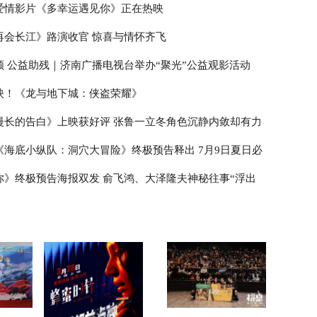
爱情影片《多幸运遇见你》正在热映
再会长江》路演收官 惊喜与情怀齐飞
领 公益助残｜济南广播电视台举办“聚光”公益观影活动
映！《龙与地下城：侠盗荣耀》
漫长的告白》上映获好评 张鲁一立冬角色沉静内敛却有力
《海底小纵队：洞穴大冒险》终极预告释出 7月9日夏日必
你》终极预告海报双发 俞飞鸿、大泽隆夫神秘往事“浮出