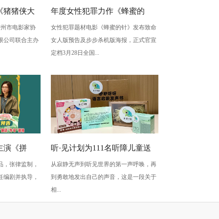
《猪猪侠大
年度女性犯罪力作《蜂蜜的
由广州市电影家协
女性犯罪题材电影《蜂蜜的针》发布致命
》广州首映
针》定档3月28日 绝版影后阵容
限公司联合主办
女人版预告及步步杀机版海报，正式官宣
癫
定档3月28日全国...
主演《拼
听·见计划为111名听障儿童送
品，张律监制，
从寂静无声到听见世界的第一声呼唤，再
上新年声音礼包：让每一次表
任编剧并执导，
到勇敢地发出自己的声音，这是一段关于
达都有回响
相...