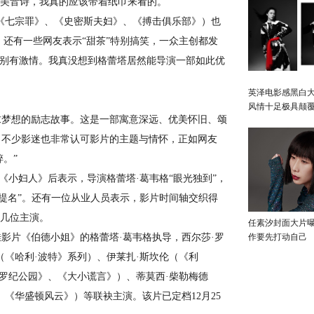
优美音诗，我真的应该带着纸巾来看的。”
七宗罪》、《史密斯夫妇》、《搏击俱乐部》）也
。还有一些网友表示“甜茶”特别搞笑，一众主创都发
特别有激情。我真没想到格蕾塔居然能导演一部如此优
英泽电影感黑白大
风情十足极具颠
梦想的励志故事。这是一部寓意深远、优美怀旧、颂
。不少影迷也非常认可影片的主题与情怀，正如网友
碎。”
《小妇人》后表示，导演格蕾塔·葛韦格“眼光独到”，
卡提名”。还有一位从业人员表示，影片时间轴交织得
赞几位主演。
任素汐封面大片
片《伯德小姐》的格蕾塔·葛韦格执导，西尔莎·罗
作要先打动自己
（《哈利·波特》系列）、伊莱扎·斯坎伦（《利
侏罗纪公园》、《大小谎言》）、蒂莫西·柴勒梅德
《华盛顿风云》）等联袂主演。该片已定档12月25