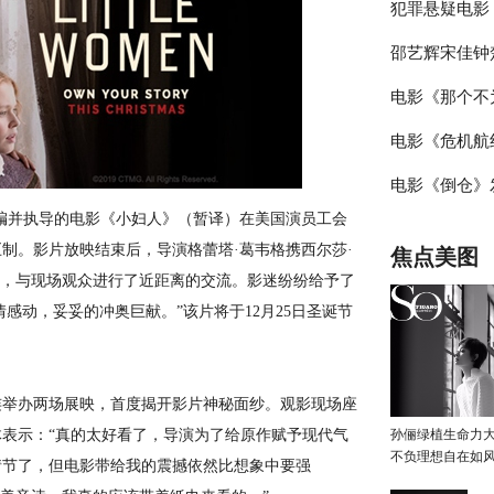
犯罪悬疑电影
长痛 风格永
邵艺辉宋佳钟
特辑 全新故
电影《那个不
深度
拆盒“好东西”
电影《危机航线
流观影感受
预售 “不要等
电影《倒仓》
你了”版海报
场官宣 系好
并执导的电影《小妇人》（暂译）在美国演员工会
疯上天
告 青春期的性
制。影片放映结束后，导演格蕾塔·葛韦格携西尔莎·
焦点美图
鸣
现身，与现场观众进行了近距离的交流。影迷纷纷给予了
感动，妥妥的冲奥巨献。”该片将于12月25日圣诞节
连举办两场展映，首度揭开影片神秘面纱。观影现场座
表示：“真的太好看了，导演为了给原作赋予现代气
孙俪绿植生命力
不负理想自在如
情节了，但电影带给我的震撼依然比想象中要强