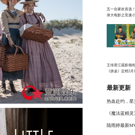
五一合家欢首选
侠大电影之竞速
广州首映欢乐狂
王传君江疏影领
《拼桌》定档3月1
最新更新
热血赴约，星
《魔法蓝精灵
迹」明星篮球
陆雨婷最新MV
周五萌趣上映