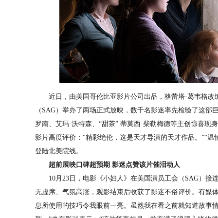
近日，由美国哥伦比亚影片公司出品，格蕾塔·葛韦格改编
（SAG）举办了两场正式放映，数千名影迷率先检验了这部巨
罗南、艾玛·沃特森、“甜茶” 蒂莫西·柴勒梅德等主创惊喜
影片高度评价：“精彩绝伦，这是天才导演的天才作品。”“温情
登陆北美院线。
超前展映口碑超预期 影迷点赞该片催泪动人
10月23日，电影《小妇人》在美国演员工会（SAG）接
无虚席、气氛高涨，观影结束后收获了影迷不俗评价。有媒体
息所使用的技巧令我眼前一亮。虽然我在看之前就知道故事