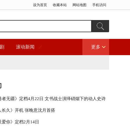
设为首页
收藏本站
网站地图
手机访问
剧
滚动新闻
更多
门
勇者无疆》定档4月22日 文书战士演绎硝烟下的动人史诗
人长久》开机 张晚意沈月首搭
爱你》定档2月14日