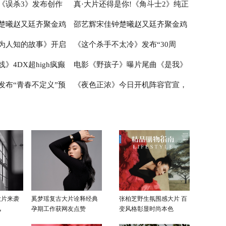
《误杀3》发布创作
真·大片还得是你!《角斗士2》纯正
不受限
晨孙阳银幕二搭智斗渣男有爱有笑
楚曦赵又廷齐聚金鸡
邵艺辉宋佳钟楚曦赵又廷齐聚金鸡
事想观众所想有温度有
欢乐加倍
动作史诗style席卷大银幕
为人知的故事》开启
《这个杀手不太冷》发布“30周
 现身厦门首映欢乐交
拆盒“好东西” 现身厦门首映欢乐交
》4DX超high疯癫
电影《野孩子》曝片尾曲《是我》
我了”版预告“我来找
流观影感受
年”纪念版预告中国版海报 初冬温
发布“青春不定义”预
《夜色正浓》今日开机阵容官宣，
双发
安全带跟刘德华超沉浸
暖重逢
MV 白举纲唱出蓬勃生命力
别“玩笑”写实感引共
推盏交斛间走进夜色，开启“高浓
度”生活
大片来袭
奚梦瑶复古大片诠释经典
张柏芝野生氛围感大片 百
风
孕期工作获网友点赞
变风格彰显时尚本色