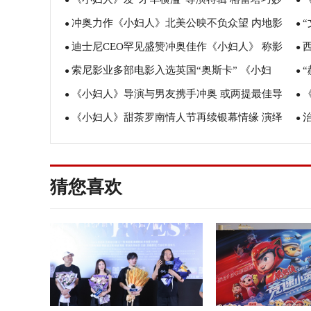
布“母女交心”片段
●
人
●
冲奥力作《小妇人》北美公映不负众望 内地影
改编hold住片场
●
到
●
迪士尼CEO罕见盛赞冲奥佳作《小妇人》 称影
迷在线求“安排”
●
名
●
索尼影业多部电影入选英国“奥斯卡” 《小妇
片为“大师杰作”
●
A
●
《小妇人》导演与男友携手冲奥 或两提最佳导
人》《好莱坞往事》领衔多项提名
●
获
●
《小妇人》甜茶罗南情人节再续银幕情缘 演绎
演创女导演历史
●
冲
●
今年情人节必看佳片
计
猜您喜欢