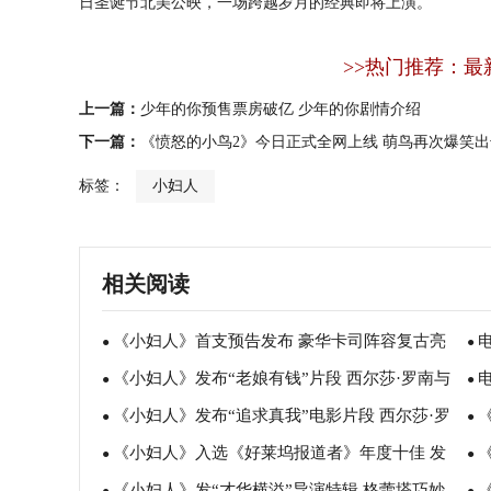
日圣诞节北美公映，一场跨越岁月的经典即将上演。
>>热门推荐：最
上一篇：
少年的你预售票房破亿 少年的你剧情介绍
下一篇：
《愤怒的小鸟2》今日正式全网上线 萌鸟再次爆笑出
标签：
小妇人
相关阅读
《小妇人》首支预告发布 豪华卡司阵容复古亮
●
●
《小妇人》发布“老娘有钱”片段 西尔莎·罗南与
相大飙演技
●
热
●
《小妇人》发布“追求真我”电影片段 西尔莎·罗
梅姨同场飙戏
●
颜
●
《小妇人》入选《好莱坞报道者》年度十佳 发
南开秀精湛演技
●
造
●
《小妇人》发“才华横溢”导演特辑 格蕾塔巧妙