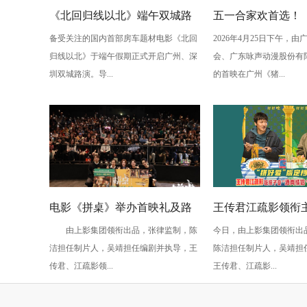
《北回归线以北》端午双城路
五一合家欢首选！
备受关注的国内首部房车题材电影《北回
2026年4月25日下午，
演，定档6月26日奔赴山海
电影之竞速小英雄
归线以北》于端午假期正式开启广州、深
会、广东咏声动漫股份有
欢乐狂飙
圳双城路演。导...
的首映在广州《猪...
电影《拼桌》举办首映礼及路
王传君江疏影领衔
由上影集团领衔出品，张律监制，陈
今日，由上影集团领衔出
演 白色情人节相约搭子稳稳幸
桌》定档3月14日
洁担任制片人，吴靖担任编剧并执导，王
陈洁担任制片人，吴靖担
福
传君、江疏影领...
王传君、江疏影...