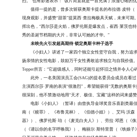
烈。”也有影迷表示：“该片简直就是一首充满了浪漫心绪的
值得一提的是，曾多次斩获奥斯卡提名的布拉德·皮特（《
现身观影，并盛赞“甜茶”提莫西·查拉梅极具天赋，未来可期
挥出色，“西尔莎是火焰，佛罗伦斯是爆发点，崔西·莱茨也
秀的圣诞节档期的大片，非常认可她的才华。”
未映先火引发超高期待 锁定奥斯卡种子选手
《小妇人》讲述了一家四个独立女性坚守自我，努力追求
扬亲情的女性电影，鼓励万千女性勇敢追求独立与自我价值
Tepper所言：“它超级感人，同时还能引起怀旧之情并令人心
此外，一名美国演员工会(SAG)的提名委员会成员在看过
主演西尔莎·罗南的表演“很激烈”，希望能获得“无数的奥斯
很深刻，他不禁激动地用“天才、极佳、宝藏”这样的词来盛
电影《小妇人》（暂译）由曾执导金球奖音乐喜剧类最佳影
南（《赎罪》、《布鲁克林》、《伯德小姐》）、艾玛·沃森
器》）、佛罗伦斯·珀（《麦克白夫人》）、劳拉·邓恩（《
（《请以你的名字呼唤我》）、梅丽尔·斯特里普（《铁娘子》