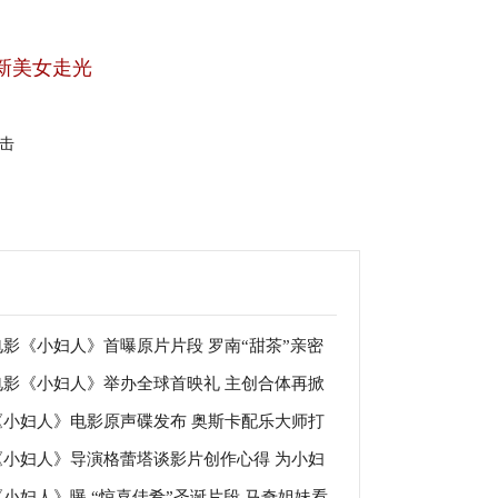
新美女走光
击
电影《小妇人》首曝原片片段 罗南“甜茶”亲密
电影《小妇人》举办全球首映礼 主创合体再掀
舞引爆期待
《小妇人》电影原声碟发布 奥斯卡配乐大师打
值风暴
《小妇人》导演格蕾塔谈影片创作心得 为小妇
“灵魂之音”
《小妇人》曝 “惊喜佳肴”圣诞片段 马奇姐妹看