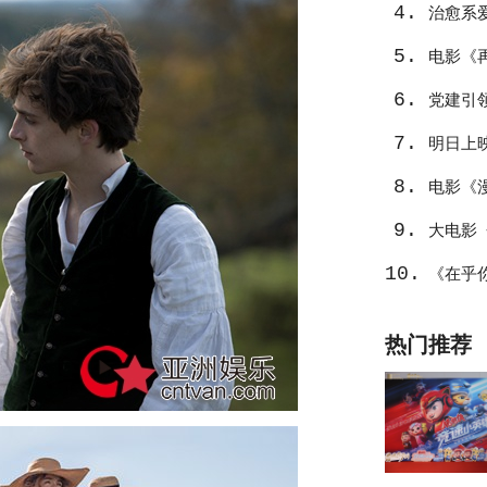
4.
治愈系
5.
电影《
6.
党建引
7.
明日上
8.
电影《
9.
量
大电影
10.
看
《在乎
水面”？
热门推荐