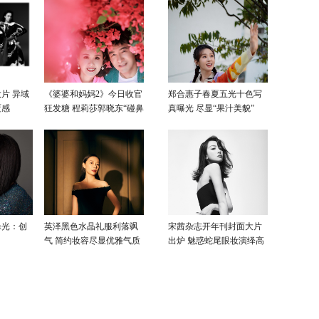
片 异域
《婆婆和妈妈2》今日收官
郑合惠子春夏五光十色写
覆感
狂发糖 程莉莎郭晓东“碰鼻
真曝光 尽显“果汁美貌”
杀”大片甜蜜爆表
曝光：创
英泽黑色水晶礼服利落飒
宋茜杂志开年刊封面大片
气 简约妆容尽显优雅气质
出炉 魅惑蛇尾眼妆演绎高
级性感美