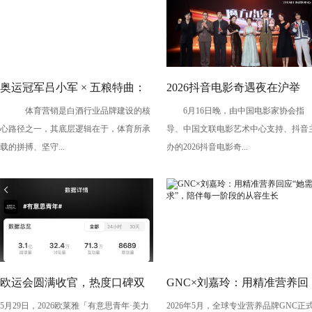
奥运冠军吕小军 × 五粮特曲：
2026抖音电影奇遇夜在沪举
体育营销是白酒行业品牌建设的核
6月16日晚，由中国电影家协会指
以冠军之姿，赴更好之约
办，暑期档剧组、青年创作者
心路径之一，其底层逻辑在于，体育所承
导、中国文联电影艺术中心支持、抖音
共话光影创作
载的拼搏、坚守...
办的2026抖音电影奇...
欧运会圆满收官，热度口碑双
GNC×刘嘉玲：用精准营养回
5月29日，2026欧莱雅「有意思青年·美力
2026年5月，全球专业营养品牌GNC正
丰收！
应“她需求”，陪伴每一阶段的