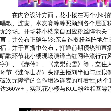
在内容设计方面，花小楼在两个小时的
唱歌、连麦、水友赛等等照顾到各个层面
无冷场。开场花小楼亲自回应粉丝阵地关
言，并公布正确年龄;亲自选取粉丝阵地生
福，并于直播中公布，打通前期预热和直
唱歌环节花小楼现场演绎当红网络流行古
字》、《赤伶》、《棠梨煎雪》等，立住人
环节《迷你世界》头部主播刘半仙与虚拟
破次元障壁的合作增添连麦的可看性;两个
达360W+，实现花小楼与KOL粉丝相互