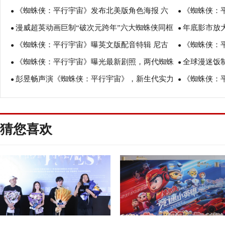
《蜘蛛侠：平行宇宙》发布北美版角色海报 六
《蜘蛛侠：
蛛”备受关注
●
齐亮相
●
漫威超英动画巨制“破次元跨年”六大蜘蛛侠同框
年底影市放大
位蜘蛛侠首次同框大银幕
●
启团战模式
●
《蜘蛛侠：平行宇宙》曝英文版配音特辑 尼古
《蜘蛛侠：
《蜘蛛侠：平行宇宙》定档12月21日
●
行宇宙》昨日
●
《蜘蛛侠：平行宇宙》曝光最新剧照，两代蜘蛛
全球漫迷饭
拉斯·凯奇领衔
●
2》成为明年
●
彭昱畅声演《蜘蛛侠：平行宇宙》，新生代实力
《蜘蛛侠：
侠历史性会面
●
风格各异粉丝
●
派演员变身“小黑蛛”
畅现身送精美
猜您喜欢