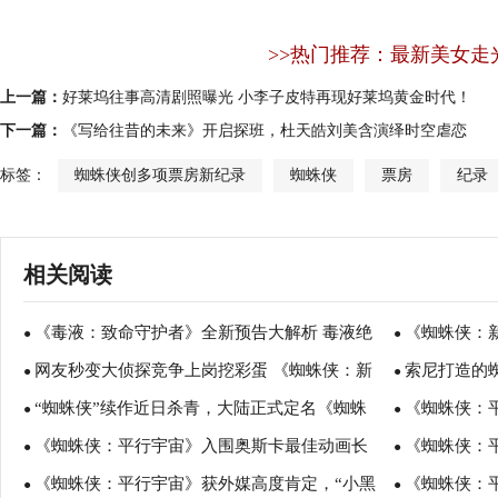
>>热门推荐：最新美女走
上一篇：
好莱坞往事高清剧照曝光 小李子皮特再现好莱坞黄金时代！
下一篇：
《写给往昔的未来》开启探班，杜天皓刘美含演绎时空虐恋
标签：
蜘蛛侠创多项票房新纪录
蜘蛛侠
票房
纪录
相关阅读
《毒液：致命守护者》全新预告大解析 毒液绝
《蜘蛛侠：新
●
●
网友秒变大侦探竞争上岗挖彩蛋 《蜘蛛侠：新
索尼打造的
不只是“蜘蛛侠最强宿敌”
●
获超能力
●
“蜘蛛侠”续作近日杀青，大陆正式定名《蜘蛛
《蜘蛛侠：平
纪元》正式预告引热议
●
●
《蜘蛛侠：平行宇宙》入围奥斯卡最佳动画长
《蜘蛛侠：
侠：英雄远征》
●
少年英雄情窦
●
《蜘蛛侠：平行宇宙》获外媒高度肯定，“小黑
《蜘蛛侠：
片，六个蜘蛛侠将跨宇宙同框
●
开启蜘蛛侠新
●