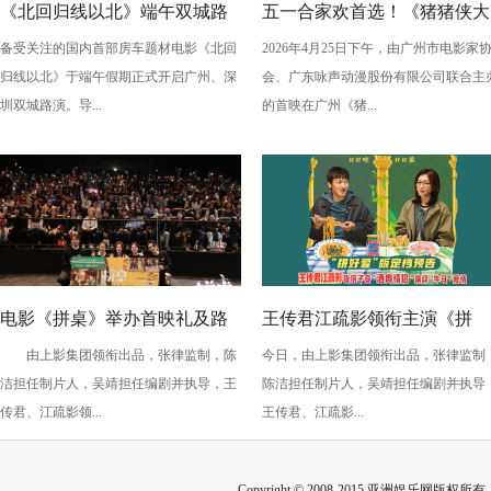
《北回归线以北》端午双城路
五一合家欢首选！《猪猪侠大
备受关注的国内首部房车题材电影《北回
2026年4月25日下午，由广州市电影家
演，定档6月26日奔赴山海
电影之竞速小英雄》广州首映
归线以北》于端午假期正式开启广州、深
会、广东咏声动漫股份有限公司联合主
欢乐狂飙
圳双城路演。导...
的首映在广州《猪...
电影《拼桌》举办首映礼及路
王传君江疏影领衔主演《拼
由上影集团领衔出品，张律监制，陈
今日，由上影集团领衔出品，张律监制
演 白色情人节相约搭子稳稳幸
桌》定档3月14日
洁担任制片人，吴靖担任编剧并执导，王
陈洁担任制片人，吴靖担任编剧并执导
福
传君、江疏影领...
王传君、江疏影...
Copyright © 2008-2015 亚洲娱乐网版权所有 Inc