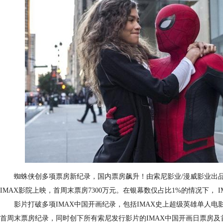
蜘蛛侠创多项票房新纪录，国内票房飙升！由索尼影业/漫威影业出品的
IMAX影院上映，首周末票房7300万元。在银幕数仅占比1%的情况下， 
影片打破多项IMAX中国开画纪录，包括IMAX史上超级英雄单人电
首周末票房纪录，同时创下所有索尼发行影片的IMAX中国开画日票房及