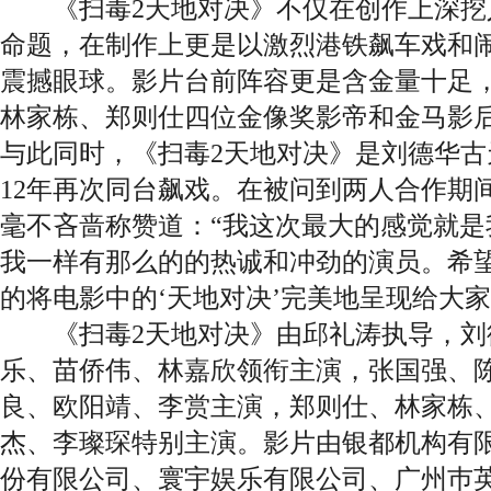
《扫毒2天地对决》不仅在创作上深挖
命题，在制作上更是以激烈港铁飙车戏和
震撼眼球。影片台前阵容更是含金量十足
林家栋、郑则仕四位金像奖影帝和金马影
与此同时，《扫毒2天地对决》是刘德华
12年再次同台飙戏。在被问到两人合作期
毫不吝啬称赞道：“我这次最大的感觉就是
我一样有那么的的热诚和冲劲的演员。希
的将电影中的‘天地对决’完美地呈现给大家
《扫毒2天地对决》由邱礼涛执导，刘
乐、苗侨伟、林嘉欣领衔主演，张国强、
良、欧阳靖、李赏主演，郑则仕、林家栋
杰、李璨琛特别主演。影片由银都机构有
份有限公司、寰宇娱乐有限公司、广州巿