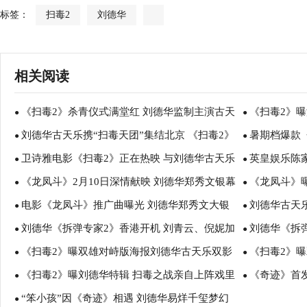
标签：
扫毒2
刘德华
相关阅读
《扫毒2》杀青仪式满堂红 刘德华监制主演古天
《扫毒2》曝
●
●
刘德华古天乐携“扫毒天团”集结北京 《扫毒2》
暑期档爆款
乐回归双影帝天地对决
●
打造银幕视听
●
卫诗雅电影《扫毒2》正在热映 与刘德华古天乐
英皇娱乐陈
4亿票房领跑暑期
●
丝“土味情话”
●
《龙凤斗》2月10日深情献映 刘德华郑秀文银幕
《龙凤斗》曝
上演正邪对决
●
破10亿
●
电影《龙凤斗》推广曲曝光 刘德华郑秀文大银
刘德华古天
情侣回忆杀
●
妹郑秀文见招
●
刘德华《拆弹专家2》香港开机 刘青云、倪妮加
刘德华《拆
幕“狠秀恩爱”
●
2》火力全开
●
《扫毒2》曝双雄对峙版海报刘德华古天乐双影
《扫毒2》
盟制作全面升级
●
片再度来袭
●
《扫毒2》曝刘德华特辑 扫毒之战亲自上阵戏里
《奇迹》首
帝因毒反目蓄势开战
●
变死敌陷黑白“
●
“笨小孩”因《奇迹》相遇 刘德华易烊千玺梦幻
戏外皆英雄
●
全“心”演绎