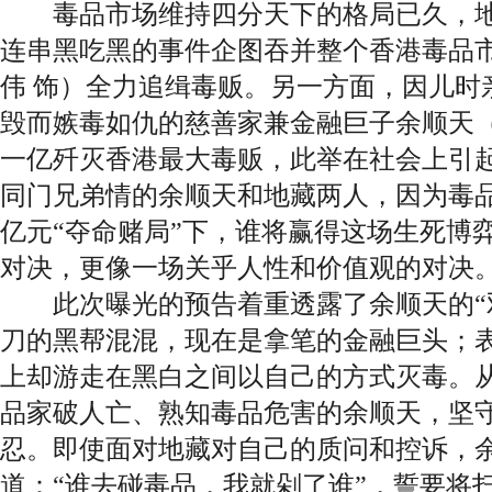
毒品市场维持四分天下的格局已久，地
连串黑吃黑的事件企图吞并整个香港毒品
伟 饰）全力追缉毒贩。另一方面，因儿时
毁而嫉毒如仇的慈善家兼金融巨子余顺天（
一亿歼灭香港最大毒贩，此举在社会上引
同门兄弟情的余顺天和地藏两人，因为毒
亿元“夺命赌局”下，谁将赢得这场生死博
对决，更像一场关乎人性和价值观的对决
此次曝光的预告着重透露了余顺天的“双
刀的黑帮混混，现在是拿笔的金融巨头；
上却游走在黑白之间以自己的方式灭毒。
品家破人亡、熟知毒品危害的余顺天，坚
忍。即使面对地藏对自己的质问和控诉，
道：“谁去碰毒品，我就剁了谁”，誓要将