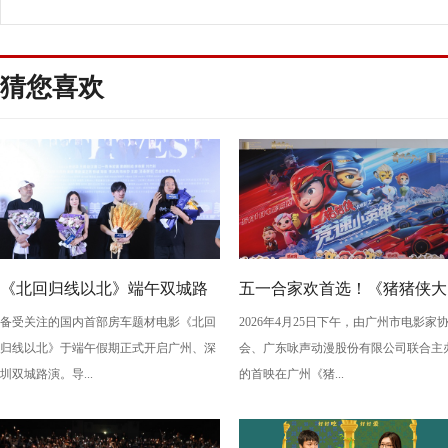
联动接力幸福精神
猜您喜欢
《北回归线以北》端午双城路
五一合家欢首选！《猪猪侠大
备受关注的国内首部房车题材电影《北回
2026年4月25日下午，由广州市电影家
演，定档6月26日奔赴山海
电影之竞速小英雄》广州首映
归线以北》于端午假期正式开启广州、深
会、广东咏声动漫股份有限公司联合主
欢乐狂飙
圳双城路演。导...
的首映在广州《猪...