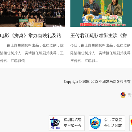
电影《拼桌》举办首映礼及路
王传君江疏影领衔主演《拼
由上影集团领衔出品，张律监制，陈
今日，由上影集团领衔出品，张律监制
演 白色情人节相约搭子稳稳幸
桌》定档3月14日
洁担任制片人，吴靖担任编剧并执导，王
陈洁担任制片人，吴靖担任编剧并执导
福
传君、江疏影领...
王传君、江疏影...
Copyright © 2008-2015 亚洲娱乐网版权所有 Inc
冀