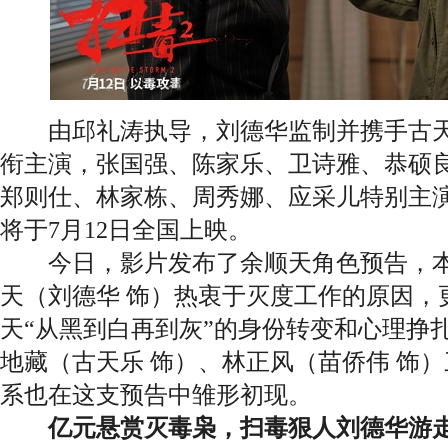
由邱礼涛执导，刘德华监制并携手古天
衔主演，张国强、陈家乐、卫诗雅、恭硕
郑则仕、林家栋、周秀娜、应采儿特别主
将于7月12日全国上映。
今日，影片发布了余顺天角色预告，本
天（刘德华 饰）热衷于灭度工作的原因，
天“从黑到白再到灰”的身份转变和心理挣
地藏（古天乐 饰）、林正风（苗侨伟 饰
系也在这支预告中雏形初现。
亿元悬赏灭毒枭，扫毒狠人刘德华游