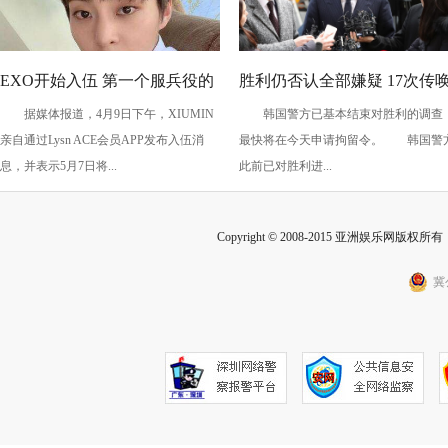
EXO开始入伍 第一个服兵役的
胜利仍否认全部嫌疑 17次传
据媒体报道，4月9日下午，XIUMIN
韩国警方已基本结束对胜利的调查
是他！
调查后仍想洗脱嫌疑
亲自通过Lysn ACE会员APP发布入伍消
最快将在今天申请拘留令。 韩国警
息，并表示5月7日将...
此前已对胜利进...
Copyright © 2008-2015 亚洲娱乐网版权所有 Inc
冀