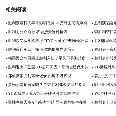
相关阅读
胜利夜店打人事件影响恶劣 24万韩国民请愿彻
胜利演唱会
●
●
胜利向公众道歉 将会接受这种检查
李胜利菲律宾
查真相
●
●
胜利接受验毒检测 所在YG公司发声明会配合调
胜利取消演
●
●
胜利夜店承认行贿 具体内情曝光太惊人
胜利另一夜
查
●
●
韩国民众情愿阻止胜利入伍：军队不是避难所
胜利身份转为嫌
●
●
胜利退出演艺圈 YG公司回应：是他自己做出的
YG回应胜利
●
●
郑俊英李胜利聊天记录 内容不堪直视
姜丹尼尔否
决定
●
●
黄光熙是预言家吗？ TOP胜利郑俊英竟然都让
阻止胜利入
●
●
YG市值两天蒸发7亿 受胜利丑闻影响严重
YG与胜利解
他言中了！
●
●
曝胜利聊天室疑与警方勾结 而涉案的警察在警
胜利名下企
●
●
界的地位很高