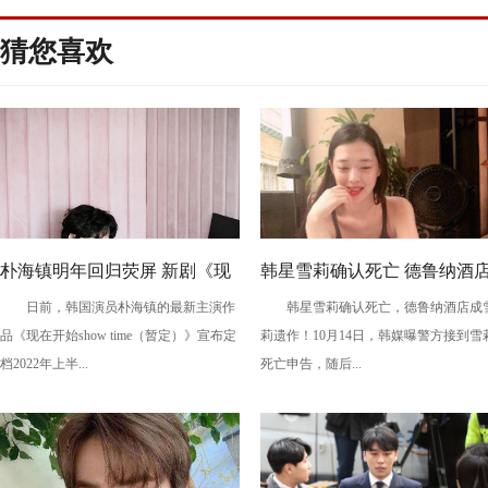
猜您喜欢
朴海镇明年回归荧屏 新剧《现
韩星雪莉确认死亡 德鲁纳酒
日前，韩国演员朴海镇的最新主演作
韩星雪莉确认死亡，德鲁纳酒店成
在开始show time》定档2022上
成雪莉遗作
品《现在开始show time（暂定）》宣布定
莉遗作！10月14日，韩媒曝警方接到雪
半年
档2022年上半...
死亡申告，随后...