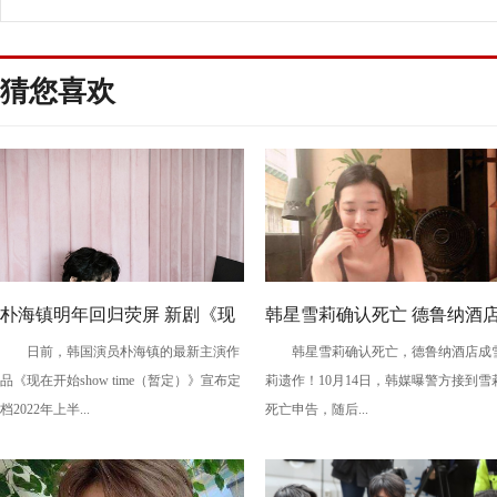
界的地位很高
猜您喜欢
朴海镇明年回归荧屏 新剧《现
韩星雪莉确认死亡 德鲁纳酒
日前，韩国演员朴海镇的最新主演作
韩星雪莉确认死亡，德鲁纳酒店成
在开始show time》定档2022上
成雪莉遗作
品《现在开始show time（暂定）》宣布定
莉遗作！10月14日，韩媒曝警方接到雪
半年
档2022年上半...
死亡申告，随后...