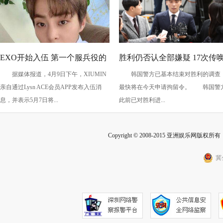
EXO开始入伍 第一个服兵役的
胜利仍否认全部嫌疑 17次传
据媒体报道，4月9日下午，XIUMIN
韩国警方已基本结束对胜利的调查
是他！
调查后仍想洗脱嫌疑
亲自通过Lysn ACE会员APP发布入伍消
最快将在今天申请拘留令。 韩国警
息，并表示5月7日将...
此前已对胜利进...
Copyright © 2008-2015 亚洲娱乐网版权所有 Inc
冀