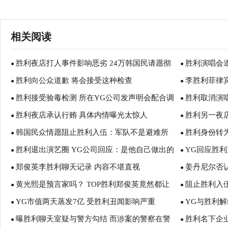
相关阅读
胜利夜店打人事件影响恶劣 24万韩国民请愿彻
胜利演唱会
●
●
胜利向公众道歉 将会接受这种检查
李胜利菲律宾
查真相
●
●
胜利接受验毒检测 所在YG公司发声明会配合调
胜利取消演
●
●
胜利夜店承认行贿 具体内情曝光太惊人
胜利另一夜
查
●
●
韩国民众情愿阻止胜利入伍：军队不是避难所
胜利身份转为嫌
●
●
胜利退出演艺圈 YG公司回应：是他自己做出的
YG回应胜利
●
●
郑俊英李胜利聊天记录 内容不堪直视
姜丹尼尔否
决定
●
●
黄光熙是预言家吗？ TOP胜利郑俊英竟然都让
阻止胜利入
●
●
YG市值两天蒸发7亿 受胜利丑闻影响严重
YG与胜利解
他言中了！
●
●
曝胜利聊天室疑与警方勾结 而涉案的警察在警
胜利名下企
●
●