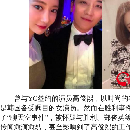
曾与YG签约的演员高俊熙，以时尚的
是韩国备受瞩目的女演员。然而在胜利事
了“聊天室事件”，被怀疑与胜利、郑俊英
传闻愈演愈烈，甚至影响到了高俊熙的工