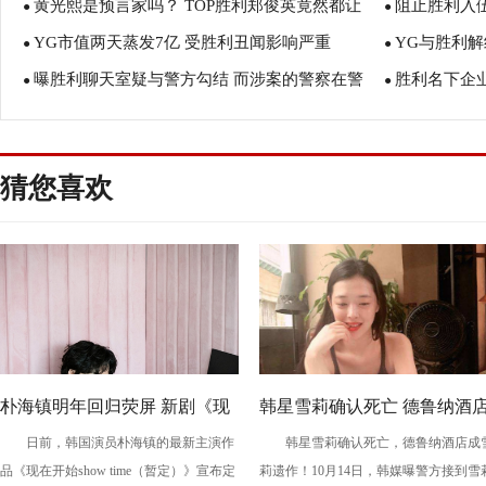
黄光熙是预言家吗？ TOP胜利郑俊英竟然都让
阻止胜利入
●
●
YG市值两天蒸发7亿 受胜利丑闻影响严重
YG与胜利解
他言中了！
●
●
曝胜利聊天室疑与警方勾结 而涉案的警察在警
胜利名下企
●
●
界的地位很高
猜您喜欢
朴海镇明年回归荧屏 新剧《现
韩星雪莉确认死亡 德鲁纳酒
日前，韩国演员朴海镇的最新主演作
韩星雪莉确认死亡，德鲁纳酒店成
在开始show time》定档2022上
成雪莉遗作
品《现在开始show time（暂定）》宣布定
莉遗作！10月14日，韩媒曝警方接到雪