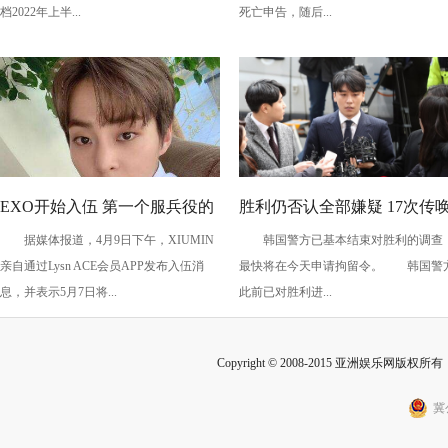
半年
档2022年上半...
死亡申告，随后...
EXO开始入伍 第一个服兵役的
胜利仍否认全部嫌疑 17次传
据媒体报道，4月9日下午，XIUMIN
韩国警方已基本结束对胜利的调查
是他！
调查后仍想洗脱嫌疑
亲自通过Lysn ACE会员APP发布入伍消
最快将在今天申请拘留令。 韩国警
息，并表示5月7日将...
此前已对胜利进...
Copyright © 2008-2015 亚洲娱乐网版权所有 Inc
冀