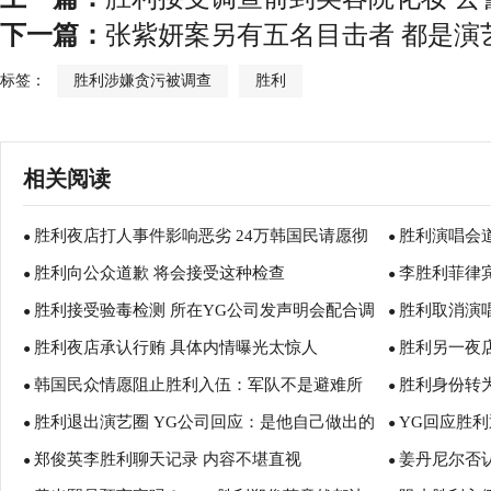
下一篇：
张紫妍案另有五名目击者 都是演
标签：
胜利涉嫌贪污被调查
胜利
相关阅读
胜利夜店打人事件影响恶劣 24万韩国民请愿彻
胜利演唱会
●
●
胜利向公众道歉 将会接受这种检查
李胜利菲律宾
查真相
●
●
胜利接受验毒检测 所在YG公司发声明会配合调
胜利取消演
●
●
胜利夜店承认行贿 具体内情曝光太惊人
胜利另一夜
查
●
●
韩国民众情愿阻止胜利入伍：军队不是避难所
胜利身份转为嫌
●
●
胜利退出演艺圈 YG公司回应：是他自己做出的
YG回应胜利
●
●
郑俊英李胜利聊天记录 内容不堪直视
姜丹尼尔否
决定
●
●