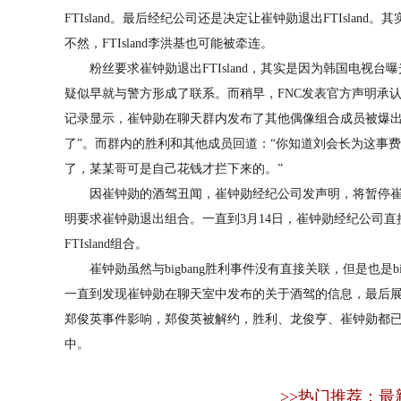
FTIsland。最后经纪公司还是决定让崔钟勋退出FTIsland
不然，FTIsland李洪基也可能被牵连。
粉丝要求崔钟勋退出FTIsland，其实是因为韩国电视台
疑似早就与警方形成了联系。而稍早，FNC发表官方声明承
记录显示，崔钟勋在聊天群内发布了其他偶像组合成员被爆出
了”。而群内的胜利和其他成员回道：“你知道刘会长为这事费
了，某某哥可是自己花钱才拦下来的。”
因崔钟勋的酒驾丑闻，崔钟勋经纪公司发声明，将暂停崔钟勋演
明要求崔钟勋退出组合。一直到3月14日，崔钟勋经纪公司直接公
FTIsland组合。
崔钟勋虽然与bigbang胜利事件没有直接关联，但是也是big
一直到发现崔钟勋在聊天室中发布的关于酒驾的信息，最后
郑俊英事件影响，郑俊英被解约，胜利、龙俊亨、崔钟勋都
中。
>>热门推荐：最