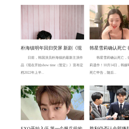
朴海镇明年回归荧屏 新剧《现
韩星雪莉确认死亡 
日前，韩国演员朴海镇的最新主演作
韩星雪莉确认死亡，德
在开始show time》定档2022上
成雪莉遗作
品《现在开始show time（暂定）》宣布定
莉遗作！10月14日，韩
半年
档2022年上半...
死亡申告，随后...
EXO开始入伍 第一个服兵役的
胜利仍否认全部嫌疑