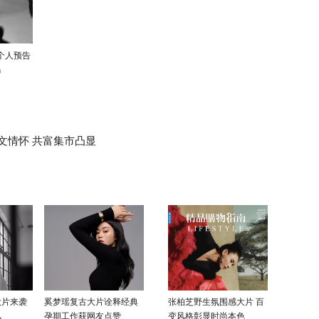
rk个人预告
马
文情怀 共富集市凸显
大片来袭
奚梦瑶复古大片诠释经典
张柏芝野生氛围感大片 百
风
孕期工作获网友点赞
变风格彰显时尚本色