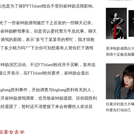
。其实也是为了保护FTIsland组合不受到崔钟勋丑闻影响。
曝光了一些崔钟勋酒驾被拦下之后发的一些聊天记录。
认崔钟勋醉驾事实，但是否认委托警方平息此事。聊天
酒驾的新闻，表示“多亏了某某哥的帮忙，我才得救
了多少精力吗?”“下次你可别想着有人替你拦下酒驾
英泽电影感黑白大
风情十足极具颠
艺活动。不过FTIsland粉丝并不买帐，发布说
开表示，应FTIsland粉丝要求，崔钟勋会退出
bang胜利事件，开始调查与bigbang胜利有关的人，
展开崔钟勋酒驾调查，也导致崔钟勋退团。目前因胜利
任素汐封面大片
已经退团了，暂时还不清楚接下来会有哪些人牵涉其
作要先打动自己
新美女走光