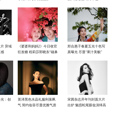
片 异域
《婆婆和妈妈2》今日收官
郑合惠子春夏五光十色写
覆感
狂发糖 程莉莎郭晓东“碰鼻
真曝光 尽显“果汁美貌”
杀”大片甜蜜爆表
曝光：创
英泽黑色水晶礼服利落飒
宋茜杂志开年刊封面大片
气 简约妆容尽显优雅气质
出炉 魅惑蛇尾眼妆演绎高
级性感美