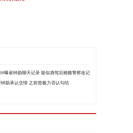
SBS曝崔钟勋聊天记录 疑似酒驾后贿赂警察改记
崔钟勋承认交情 之前曾极力否认勾结