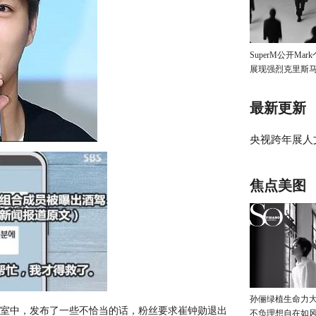
SuperM公开Ma
展现强烈克里斯
最新更新
央视跨年展人
黄岩智造之能
焦点美图
孙俪绿植生命力
聊天室中，发布了一些不恰当的话，粉丝要求崔钟勋退出
不负理想自在如