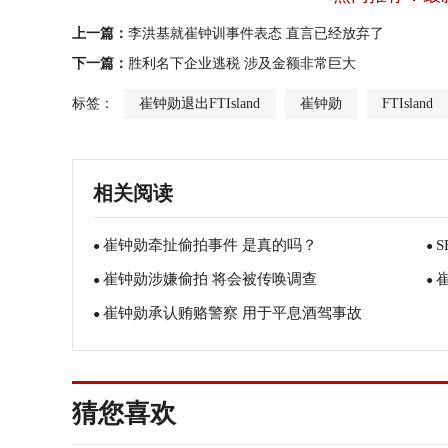
上一篇：
李洪基就崔钟训事件表态 直言已经放弃了
下一篇：
胜利名下企业逃税 涉及金额非常巨大
标签：
崔钟勋退出FTIsland
崔钟勋
FTIsland
相关阅读
崔钟勋牵扯偷拍事件 是真的吗？
●
●
崔钟勋涉嫌偷拍 将会被传唤调查
●
录
●
崔钟勋承认贿赂警察 用于平息酒驾事故
●
猜您喜欢