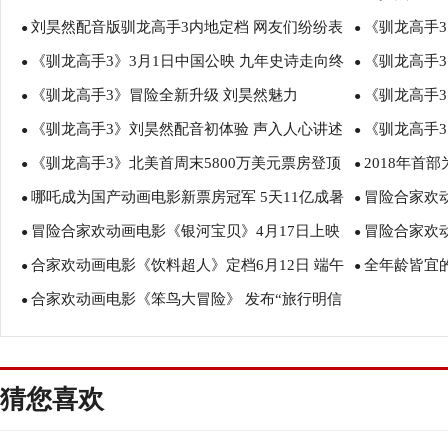
刘昊然配音版驯龙高手3内地定档 网友们纷纷表
《驯龙高手
陪伴终迎史诗结局
●
终章
●
《驯龙高手3》3月1日中国公映 九年史诗走向终
《驯龙高手3
示很期待
●
线演绎嗝嗝动
●
《驯龙高手3》冒险全新升级 刘昊然魅力
《驯龙高手
点 “是时候”告别了
●
不容错过
●
《驯龙高手3》刘昊然配音初体验 声入人心讲述
《驯龙高手
开“腔”点燃史诗终章
●
齐齐
●
《驯龙高手3》北美首周末5800万美元票房登顶
2018年首
少年英雄初长成
●
验”史诗级冒
●
哪吒成为国产动画电影新票房冠军 5天11亿成暑
冒险合家欢
权威媒体集体力荐称其完美结局
●
源》定档清明
●
冒险合家欢动画电影《银河宝贝》4月17日上映
冒险合家欢
期档最大黑马！
●
V5战队守卫
●
合家欢动画电影《饮料超人》定档6月12日 端午
全年龄皆宜
V5战队启动机甲形态
●
4月17日战斗
●
合家欢动画电影《笨鸟大冒险》 发布“旅行明信
必看 欢乐开战
●
月3日
片” 这个暑期一起云旅行
猜您喜欢