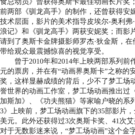
食总动员》曾获得奥斯卡最佳动画长片奖；
前两部《驯龙高手》的制作，还曾获得安
技术层面，影片的美术指导皮埃尔-奥利弗
浪记》和《驯龙高手》两获安妮奖；而影
请到了奥斯卡金牌摄影师罗杰·狄金斯，在
带给观众最震撼惊喜的视觉享受。
曾于2010年和2014年上映两部系列前
元的票房，并在有“动画界奥斯卡”之称的安
奖，这样显赫成绩的背后，少不了梦工场
誉世界的动画工作室，梦工场动画推出过
加斯加》、《功夫熊猫》等家喻户晓的系
3》上映前，梦工场动画旗下的35部影片，
美元。此外还获得过3次奥斯卡奖、41次
对于无数影迷来说，“梦工场动画”这个金