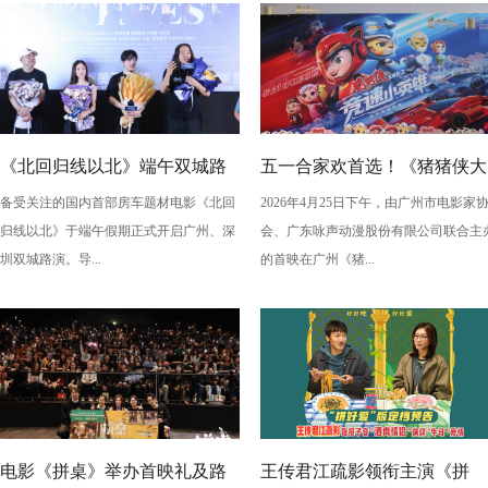
《北回归线以北》端午双城路
五一合家欢首选！《猪猪侠大
备受关注的国内首部房车题材电影《北回
2026年4月25日下午，由广州市电影家
演，定档6月26日奔赴山海
电影之竞速小英雄》广州首映
归线以北》于端午假期正式开启广州、深
会、广东咏声动漫股份有限公司联合主
欢乐狂飙
圳双城路演。导...
的首映在广州《猪...
电影《拼桌》举办首映礼及路
王传君江疏影领衔主演《拼