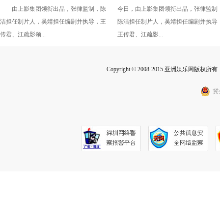
由上影集团领衔出品，张律监制，陈
今日，由上影集团领衔出品，张律监制
演 白色情人节相约搭子稳稳幸
桌》定档3月14日
洁担任制片人，吴靖担任编剧并执导，王
陈洁担任制片人，吴靖担任编剧并执导
福
传君、江疏影领...
王传君、江疏影...
Copyright © 2008-2015 亚洲娱乐网版权所有 Inc
冀