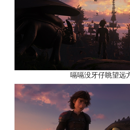
嗝嗝没牙仔眺望远