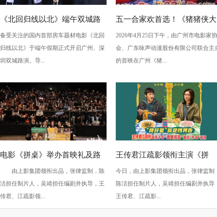
《北回归线以北》端午双城路
五一合家欢首选！《猪猪侠大
备受关注的国内首部房车题材电影《北回
2026年4月25日下午，由广州市电影家
演，定档6月26日奔赴山海
电影之竞速小英雄》广州首映
归线以北》于端午假期正式开启广州、深
会、广东咏声动漫股份有限公司联合主
欢乐狂飙
圳双城路演。导...
的首映在广州《猪...
电影《拼桌》举办首映礼及路
王传君江疏影领衔主演《拼
由上影集团领衔出品，张律监制，陈
今日，由上影集团领衔出品，张律监制
演 白色情人节相约搭子稳稳幸
桌》定档3月14日
洁担任制片人，吴靖担任编剧并执导，王
陈洁担任制片人，吴靖担任编剧并执导
福
传君、江疏影领...
王传君、江疏影...