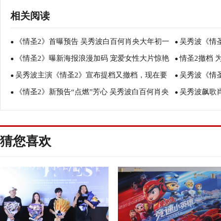
相关阅读
《情圣2》首曝预告 吴秀波白百何肖央大年初一
吴秀波《情圣
●
●
《情圣2》曝新海报浪漫加码 宠爱女性大片惊艳
情圣2撤档 
飙戏拜年
●
不住”
●
吴秀波主演《情圣2》宣布提档又撤档，现在要
吴秀波《情
春节档
●
●
《情圣2》新预告“点燃”芳心 吴秀波白百何肖央
吴秀波飙歌
换男主角补拍？
●
捧腹模式
●
绝对有戏
百何频爆金句
猜您喜欢