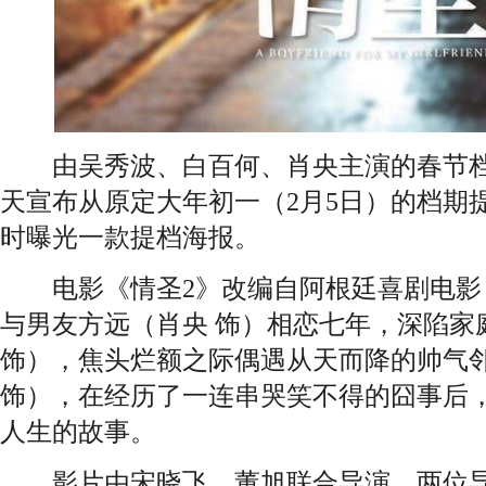
由吴秀波、白百何、肖央主演的春节档
天宣布从原定大年初一（2月5日）的档期提
时曝光一款提档海报。
电影《情圣2》改编自阿根廷喜剧电影
与男友方远（肖央 饰）相恋七年，深陷家
饰），焦头烂额之际偶遇从天而降的帅气
饰），在经历了一连串哭笑不得的囧事后
人生的故事。
影片由宋晓飞、董旭联合导演，两位导