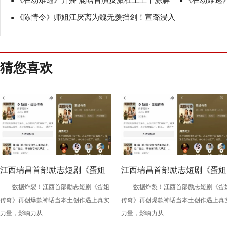
《在劫难逃》开播 鹿晗首演反派杠上王千源解
《在劫难逃》
绎战火情缘
●
能碰》即将开
●
《陈情令》师姐江厌离为魏无羡挡剑！宣璐浸入
锁时间陷阱！
●
晗谁是最终赢
式演技引泪目
猜您喜欢
江西瑞昌首部励志短剧《蛋姐
江西瑞昌首部励志短剧《蛋姐
数据炸裂！江西首部励志短剧《蛋姐
数据炸裂！江西首部励志短剧《蛋
传奇》持续火爆！双平台数据
传奇》持续火爆！双平台数据
传奇》再创爆款神话当本土创作遇上真实
传奇》再创爆款神话当本土创作遇上真
刷新纪录，见证本土力量
刷新纪录，见证本土力量
力量，影响力从...
力量，影响力从...