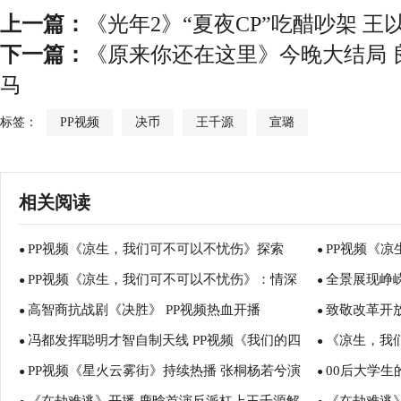
上一篇：
《光年2》“夏夜CP”吃醋吵架 王
下一篇：
《原来你还在这里》今晚大结局 
马
标签：
PP视频
决币
王千源
宣璐
相关阅读
PP视频《凉生，我们可不可以不忧伤》探索
PP视频《
●
●
PP视频《凉生，我们可不可以不忧伤》：情深
全景展现峥嵘
SSSR级特色”狮系宣推”新模式
●
钟汉良马天宇
●
高智商抗战剧《决胜》 PP视频热血开播
致敬改革开
不移挚爱一生
●
热血开播
●
冯都发挥聪明才智自制天线 PP视频《我们的四
《凉生，我们
●
PP视频燃情开
●
PP视频《星火云雾街》持续热播 张桐杨若兮演
00后大学生
十年》激情热播中
●
频“狮系宣发
●