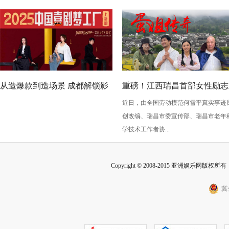
从造爆款到造场景 成都解锁影
重磅！江西瑞昌首部女性励志
近日，由全国劳动模范何雪平真实事迹
旅融合新玩法
竖屏短剧《蛋姐传奇》定档三
创改编、瑞昌市委宣传部、瑞昌市老年
八节
学技术工作者协...
Copyright © 2008-2015 亚洲娱乐网版权所有 Inc
冀