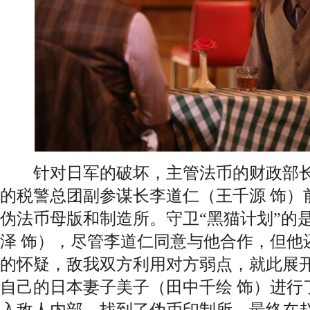
针对日军的破坏，主管法币的财政部长
的税警总团副参谋长李道仁（王千源 饰）
伪法币母版和制造所。守卫“黑猫计划”的
泽 饰），尽管李道仁同意与他合作，但他
的怀疑，敌我双方利用对方弱点，就此展
自己的日本妻子美子（田中千绘 饰）进行
入敌人内部，找到了伪币印制所，最终在赵