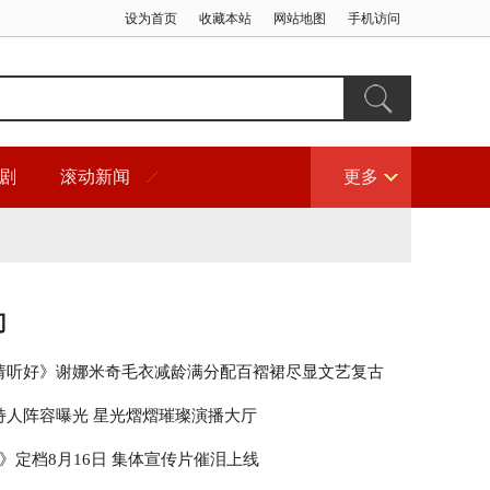
设为首页
收藏本站
网站地图
手机访问
剧
滚动新闻
更多
门
请听好》谢娜米奇毛衣减龄满分配百褶裙尽显文艺复古
持人阵容曝光 星光熠熠璀璨演播大厅
》定档8月16日 集体宣传片催泪上线