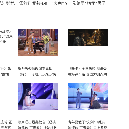
》郑恺一雪前耻竟获Selina“表白”？ “兄弟团”拍卖“男子
演“吉尼
旅行》第
庾澄庆倾情改编雷鬼版
《旺卡》全国热映 甜蜜爆
“跳地
《痒》，今晚《乐来乐快
棚好评不断 喜剧大咖齐助
不断
乐》黄龄硬控你五秒
阵欢乐拉满！
流传·正
歌声唱出最美秋色《经典
青年要敢于“亮剑”《经典
歌声点亮
咏流传·正青春》抒发杜牧
咏流传·正青春》呈上龙泉