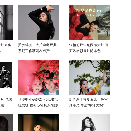
感色彩
大片来袭
奚梦瑶复古大片诠释经典
张柏芝野生氛围感大片 百
风
孕期工作获网友点赞
变风格彰显时尚本色
片 异域
《婆婆和妈妈2》今日收官
郑合惠子春夏五光十色写
覆感
狂发糖 程莉莎郭晓东“碰鼻
真曝光 尽显“果汁美貌”
杀”大片甜蜜爆表