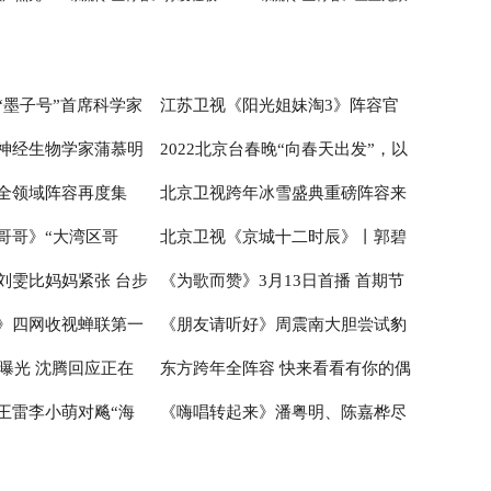
凌云壮志
宝剑
“墨子号”首席科学家
江苏卫视《阳光姐妹淘3》阵容官
神经生物学家蒲慕明
2022北京台春晚“向春天出发”，以
技前沿 科学青年还
宣 开启嗨夏环岛季
全领域阵容再度集
北京卫视跨年冰雪盛典重磅阵容来
2030重大项目--脑科
中国元素喜迎“双奥”
哥哥》“大湾区哥
北京卫视《京城十二时辰》丨郭碧
 科学青年团探索“神
联欢喜迎冬奥时间
袭 奥运冠军组团助阵迎冬奥
刘雯比妈妈紧张 台步
《为歌而赞》3月13日首播 首期节
能 赵文卓练舞显肌肉
婷向佐感受“金婚”甜蜜 悦悦姜帅打
》四网收视蝉联第一
《朋友请听好》周震南大胆尝试豹
无缘大秀
卡“火星基地”
目抖音观看突破5100万
容曝光 沈腾回应正在
东方跨年全阵容 快来看看有你的偶
I细节到位赢广泛认可
纹V领衬衫，又野又乖自带高级感
王雷李小萌对飚“海
《嗨唱转起来》潘粤明、陈嘉桦尽
像吗？
实力获刘涛赞美
显高能互动，多元音乐故事增量情