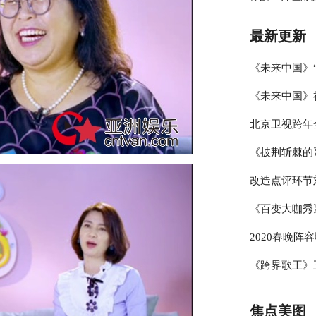
王维的英雄梦
最新更新
《未来中国》
《未来中国》
潘建伟引领科
北京卫视跨年
原“恐怖实验”
揭秘“科技创新
《披荆斩棘的
学与类脑研究”
结，冰雪盛典
改造点评环节
秘大脑”
哥”展乐器才
《百变大咖秀
线条
考核两位妈妈
2020春晚阵
杨迪模仿GA
《跨界歌王》
备战央视春晚
豚音” 专业
焦点美图