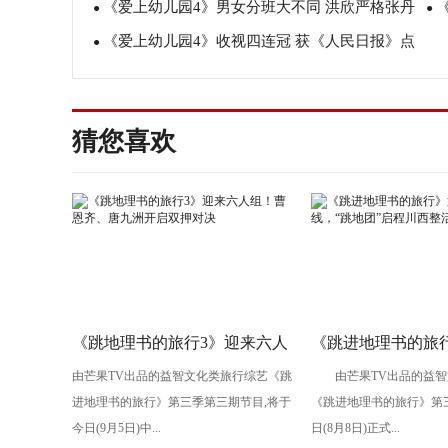
《爱上幼儿园4》男女分班大不同 洪欣严格张丹
●
●
《爱上幼儿园4》收视四连冠 获《人民日报》点
峰心软妥协
●
孩
赞教育观
猜您喜欢
《跳地理书的旅行3》迎来六人
《跳进地理书的旅
由芒果TV出品的益智文化类旅行综艺《跳
由芒果TV出品的益智
组！曹恩齐、唐九洲开启双押
先导片上线，“跳地
进地理书的旅行》第三季第三期节目,将于
《跳进地理书的旅行》第
对决
西整活不断
今日(9月5日)中...
日(8月8日)正式...