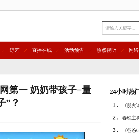
综艺
直播在线
活动预告
热点视听
网络
网第一 奶奶带孩子=量
24小时热
子”？
1.
《朋友
2.
春晚主
3.
《爸爸6