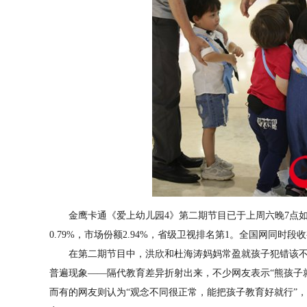
金鹰卡通《爱上幼儿园4》第二期节目已于上周六晚7点如
0.79%，市场份额2.94%，省级卫视排名第1。全国网同时
在第二期节目中，洪欣和杜海涛妈妈常盈就孩子犯错该不
普遍现象——隔代教育差异折射出来，不少网友表示“熊孩子就
而有的网友则认为“观念不同很正常，能把孩子教育好就行”