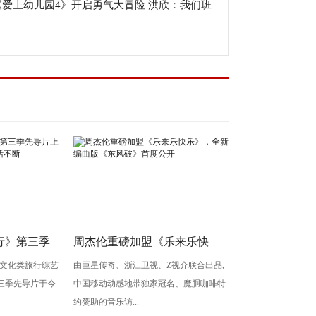
《爱上幼儿园4》开启勇气大冒险 洪欣：我们班
子很冷静！
行》第三季
周杰伦重磅加盟《乐来乐快
文化类旅行综艺
由巨星传奇、浙江卫视、Z视介联合出品,
团”启程川
乐》，全新编曲版《东风破》
三季先导片于今
中国移动动感地带独家冠名、魔胴咖啡特
首度公开
约赞助的音乐访...