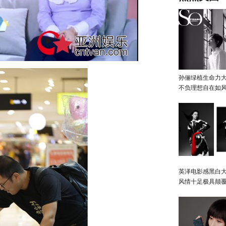
孙俪绿植生命力
不负理想自在如
英泽电影感黑白大
风情十足极具颠