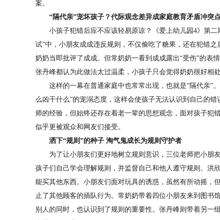
案。
“隔代亲”宠坏孩子？代际观念差异成家庭教育矛盾冲突
小孩子犯错后应不应该轻易原谅？《爱上幼儿园4》第二
试”中，小朋友成成违反规则，不仅偷吃了糖果，还在犯错之
奶奶当即批评了成成。但常奶奶一看到成成露出“受伤”的表
张丹峰都认为此做法太过温柔，小孩子只会觉得奶奶很好相
这样的一幕在普通家庭中也常常出现，也就是“隔代亲”。祖
么凶干什么”的宠溺态度，这样会使孩子无法认识到自己的错
师的经验，但始终还存在着老一辈的思想观念，面对孩子犯
似乎更被观众和网友们接受。
洒下“规则”的种子 淘气鬼成长为规则守护者
为了让小朋友们更好地树立规则意识，三位老师把小朋友
孩子们自己学会理解规则，并监督自己和他人遵守规则。洪
能买其他东西。小朋友们面对玩具的诱惑，虽然有所动摇，
止了其他顾客的插队行为。常奶奶带着四位小朋友来到图书
别人的同时，也认识到了规则的重要性。张丹峰则带着另一