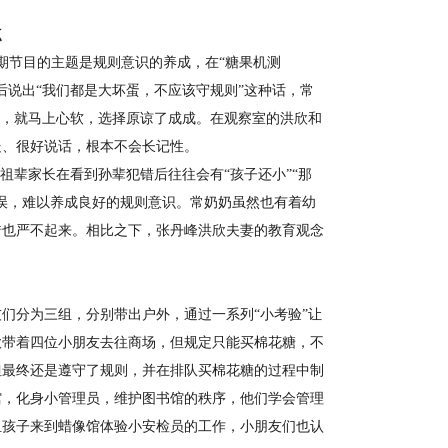
点
期节目的主题是规则意识的养成，在“糖果机测
后说出“我们都是大坏蛋，不应该守规则”这种话，常
情，就马上心软，选择原谅了成成。在观察室的洪欣和
处、很好说话，根本不会长记性。
辈家长在看到孙辈犯错后往往会有“孩子还小”“那
误，难以养成良好的规则意识。常奶奶虽然也有着幼
错也严不起来。相比之下，张丹峰洪欣夫妻的教育观念
们分为三组，分别带出户外，通过一系列“小考验”让
欣带着四位小朋友去往商场，但规定只能买棉花糖，不
但最终还是遵守了规则，并在排队买棉花糖的过程中制
馆，化身小管理员，维护图书馆的秩序，他们学会管理
组孩子来到蜡像馆体验小安检员的工作，小朋友们也认