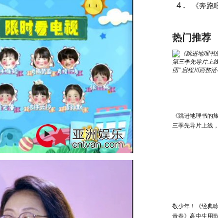
4.
《奔跑吧
气概”上
热门推荐
《跳进地理书的
三季先导片上线，
团”启程川西整活
敬少年！《经典咏
青春》高中生用