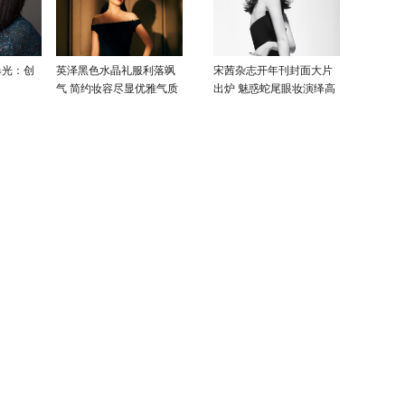
曝光：创
英泽黑色水晶礼服利落飒
宋茜杂志开年刊封面大片
气 简约妆容尽显优雅气质
出炉 魅惑蛇尾眼妆演绎高
级性感美