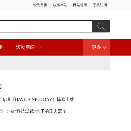
设为首页
收藏本站
网站地图
手机访问
剧
滚动新闻
更多
门
专辑《HAVE A NICE DAY》惊喜上线
. 爱》：被“科技滤镜”坑了的王力宏？