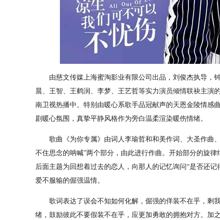
由慈文传媒上海蜜淘影业有限公司出品，刘俊杰执导，钟
晨、王智、王鹤润、李梦、王艺哲等实力演员倾情联袂主演
南卫视热播中。特别由暖心系歌手品冠献声的天恩金陵情感
剧暖心氛围，真挚平静风格作为旁白温柔渲染暖伤情绪。
歌曲《为你专属》由词人李瑜哲和和美作词、大圣作曲、品
不住思念的呐喊”两个部分，由此进行作曲。开始部分的旋律
后面主题为回想着过去的恋人，向那人的记忆询问“是否还记
爱不服输的倔强温情。
歌词表达了误会不知如何化解，倔强的佯装不在乎，剩我
绪，鼓励彼此不要假装不在乎，应更加勇敢的拥抱对方。加