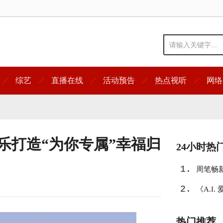
综艺
直播在线
活动预告
热点视听
网络
乐打造“为你专属”幸福归
24小时热
1.
周笔畅新
2.
《A.I
热门推荐