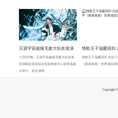
王源宇宙超级无敌大狂欢巡演
情歌王子温暖回归 
11月8日晚，王源宇宙超级无敌大狂欢巡
情歌王子温暖回归 共赴十
生日开唱 绚烂烟花闪耀宜昌
约 熊天平《夜夜夜
回演唱会宜昌站在宜昌奥体中心体育场盛
《夜夜夜夜》世界巡回演
回演唱会即将开唱
大举行。本次演唱...
Copyright