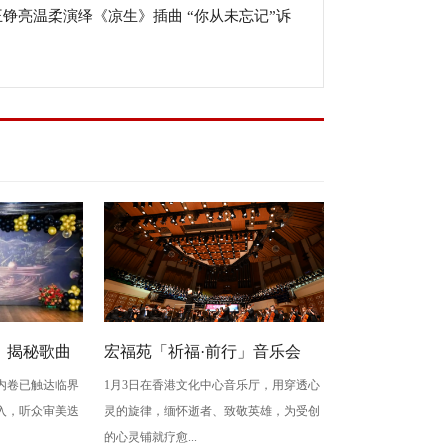
王铮亮温柔演绎《凉生》插曲 “你从未忘记”诉
程回忆
疼惜与不舍
：揭秘歌曲
宏福苑「祈福·前行」音乐会
，内卷已触达临界
1月3日在香港文化中心音乐厅，用穿透心
化逻辑
——以乐为光，共赴新生
入，听众审美迭
灵的旋律，缅怀逝者、致敬英雄，为受创
的心灵铺就疗愈...