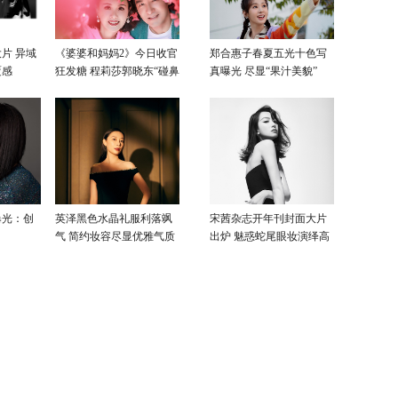
片 异域
《婆婆和妈妈2》今日收官
郑合惠子春夏五光十色写
覆感
狂发糖 程莉莎郭晓东“碰鼻
真曝光 尽显“果汁美貌”
杀”大片甜蜜爆表
曝光：创
英泽黑色水晶礼服利落飒
宋茜杂志开年刊封面大片
气 简约妆容尽显优雅气质
出炉 魅惑蛇尾眼妆演绎高
级性感美