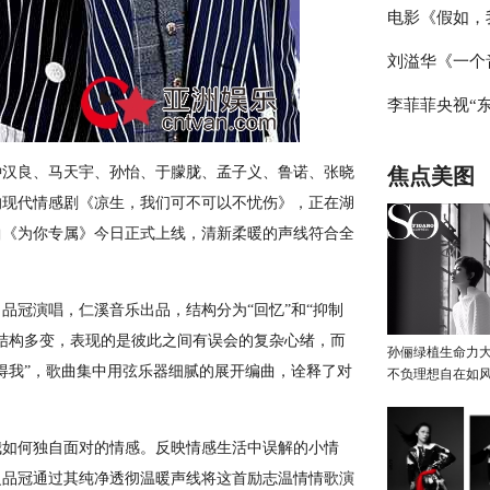
电影《假如，
刘溢华《一个
人》原声带上
李菲菲央视“
圆满落幕
《放歌新时代
汉良、马天宇、孙怡、于朦胧、孟子义、鲁诺、张晓
焦点美图
的现代情感剧《凉生，我们可不可以不忧伤》，正在湖
曲《为你专属》今日正式上线，清新柔暖的声线符合全
冠演唱，仁溪音乐出品，结构分为“回忆”和“抑制
结构多变，表现的是彼此之间有误会的复杂心绪，而
孙俪绿植生命力
得我”，歌曲集中用弦乐器细腻的展开编曲，诠释了对
不负理想自在如
如何独自面对的情感。反映情感生活中误解的小情
之品冠通过其纯净透彻温暖声线将这首励志温情情歌演