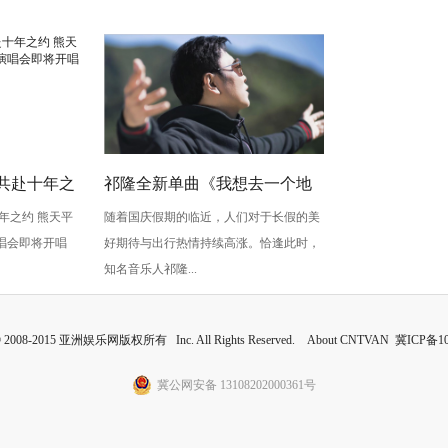
共赴十年之
祁隆全新单曲《我想去一个地
年之约 熊天平
随着国庆假期的临近，人们对于长假的美
夜》世界巡
方》以自由旋律点燃国庆出行
唱会即将开唱
好期待与出行热情持续高涨。恰逢此时，
向往
知名音乐人祁隆...
 © 2008-2015 亚洲娱乐网版权所有 Inc. All Rights Reserved. About CNTVAN
冀ICP备10
冀公网安备 13108202000361号