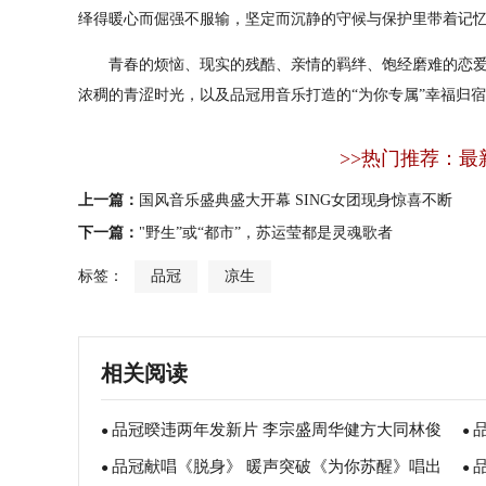
绎得暖心而倔强不服输，坚定而沉静的守候与保护里带着记
青春的烦恼、现实的残酷、亲情的羁绊、饱经磨难的恋爱
浓稠的青涩时光，以及品冠用音乐打造的“为你专属”幸福归宿
>>热门推荐：最
上一篇：
国风音乐盛典盛大开幕 SING女团现身惊喜不断
下一篇：
"野生”或“都市”，苏运莹都是灵魂歌者
标签：
品冠
凉生
相关阅读
品冠暌违两年发新片 李宗盛周华健方大同林俊
●
●
品冠献唱《脱身》 暖声突破《为你苏醒》唱出
杰群星齐贺
●
忧
●