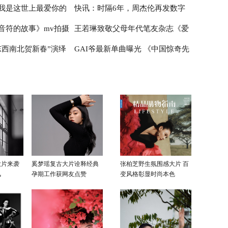
我是这世上最爱你的
快讯：时隔6年，周杰伦再发数字
音符的故事》mv拍摄
王若琳致敬父母年代笔友杂志《爱
线 感受鲜活治愈力
音乐专辑，凡购买过指定数字单曲
东西南北贺新春”演绎
GAI爷最新单曲曝光 《中国惊奇先
的歌迷可立享优惠
情青红灯》 举办在线征稿征友
》
生》手游主题曲燃爆冬日
大片来袭
奚梦瑶复古大片诠释经典
张柏芝野生氛围感大片 百
风
孕期工作获网友点赞
变风格彰显时尚本色