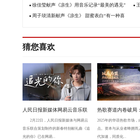
徐佳莹献声《凉生》用音乐记录“最美的遇见”
陈坤心路历程
●
线
●
周子琰清新献声《凉生》 甜蜜表白“有一种喜
●
尽
欢”
猜您喜欢
人民日报新媒体网易云音乐联
热歌赛道内卷破局
2月22日，人民日报新媒体与网易云
2025年的华语热歌市场
合推出新春献礼歌曲《追光的
的选品、投流与转
音乐联合策划制作的新春特别献礼曲《追
点。资本与从业者蜂拥而
你》
光的你》已在网易...
代加速，同质化...