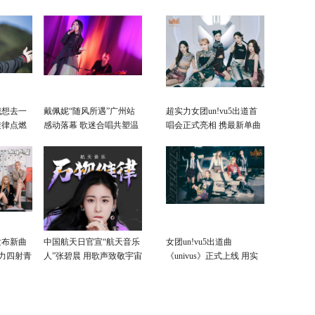
我想去一
戴佩妮“随风所遇”广州站
超实力女团un!vu5出道首
旋律点燃
感动落幕 歌迷合唱共塑温
唱会正式亮相 携最新单曲
情底色
展现全能唱跳舞台
发布新曲
中国航天日官宣“航天音乐
女团un!vu5出道曲
活力四射青
人”张碧晨 用歌声致敬宇宙
《univus》正式上线 用实
梦想
力和作品交出首份答卷