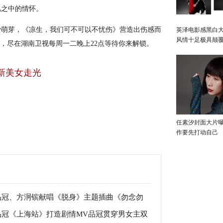
忆之中的情怀。
萌芽，《凉生，我们可不可以不忧伤》营造出伤感而
英泽电影感黑白大
风情十足极具颠
，尽在湖南卫视每周一二晚上22点等待你来解锁。
新美女走光
任素汐封面大片
作要先打动自己
品冠、方泂镔献唱《脱身》主题插曲《勿念勿
品冠《上海站》打造剧情MV品冠贯穿男女主双
》 演绎默契兄弟情