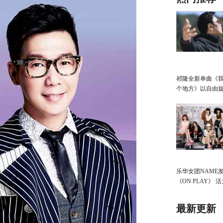
祁隆全新单曲《
个地方》以自由
国庆出行向往
乐华女团NAME
《ON PLAY》 
春洋溢
最新更新