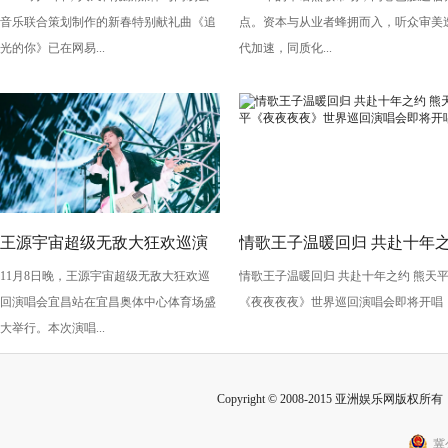
合推出新春献礼歌曲《追光的
的选品、投流与转化逻辑
音乐联合策划制作的新春特别献礼曲《追
点。资本与从业者蜂拥而入，听众审美
你》
光的你》已在网易...
代加速，同质化...
王源宇宙超级无敌大狂欢巡演
情歌王子温暖回归 共赴十年
11月8日晚，王源宇宙超级无敌大狂欢巡
情歌王子温暖回归 共赴十年之约 熊天
生日开唱 绚烂烟花闪耀宜昌
约 熊天平《夜夜夜夜》世界
回演唱会宜昌站在宜昌奥体中心体育场盛
《夜夜夜夜》世界巡回演唱会即将开唱
回演唱会即将开唱
大举行。本次演唱...
Copyright © 2008-2015 亚洲娱乐网版权所有 Inc
冀