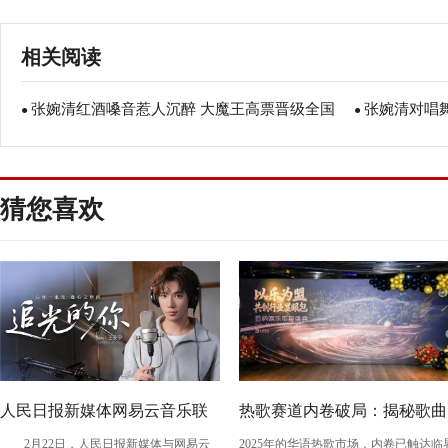
相关阅读
张婉清红酒嗓音惹人沉醉 大魔王高票晋级全国
张婉清对唱
●
●
十二强
猜您喜欢
人民日报新媒体网易云音乐联
热歌赛道内卷破局：揭秘歌曲
2月22日，人民日报新媒体与网易云
2025年的华语热歌市场，内卷已触达临