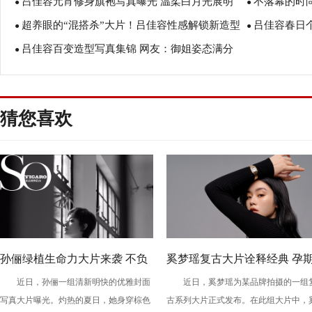
吕佳容元宵修身旗袍写真曝光 温柔白月光展明
不落幕的时
甜美优雅
●
器
●
超养眼的“混搭杀”大片！吕佳容性感解锁新造型
吕佳容春日
媚笑容
●
●
吕佳容百变造型写真集锦 网友：御姐姿态满分
●
住
猜您喜欢
孙俪绿植生命力大片来袭 不负
奚梦瑶复古大片诠释经典 孕
近日，孙俪一组清新明快的优雅封面
近日，奚梦瑶为某品牌拍摄的一组
理想自在如风
工作获网友点赞
写真大片曝光。灼热的夏日，她身穿棕色
古系列大片正式发布。在此组大片中，