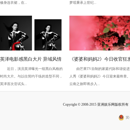
修身连衣裙，在...
梦瑶秉承上世纪...
英泽电影感黑白大片 异域风情
《婆婆和妈妈2》今日收官狂
近日，演员英泽曝光一组黑白风格的
由芒果TV自制的家庭代际和谐促进
十足极具颠覆感
糖 程莉莎郭晓东“碰鼻杀”大
时尚大片。与以往简约干练的造型不同，
人秀《婆婆和妈妈2》今日迎来最终章
甜蜜爆表
英泽首次尝试头...
云南之旅即将步入...
Copyright © 2008-2015 亚洲娱乐网版权所有 Inc
冀