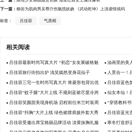
上一篇：
陈瑶少女御姐随意切换 湿发红唇女王属性爆表
下一篇：
柳岩为肌肉男吴尊疗伤魅惑妖娆 《武动乾坤》上演虐情戏码
标签：
吕佳容
气质精
相关阅读
吕佳容最新时尚写真大片 “初恋”女友展破格魅
油画里的美
●
●
吕佳容旅行街拍出炉 浅笑嫣然变身花仙子
人景合一！
力
●
●
吕佳容三宅一生时尚写真大片 将菱形包背出优
吕佳容蓝色
●
傲人事业线
●
吕佳容“蚊子腿”大片上线 不规则蓝裙尽显冷冽
仙女本仙！
雅感
●
乖巧
●
吕佳容笑颜甜美现身机场 启程前往米兰时装周
“穿搭教科书
气质
●
人
●
吕佳容“抖胸”大片上线 绿色裙摆肩披外套大秀
吕佳容蓝光玄
●
日温情
●
吕佳容受邀出席宝格丽品牌活动 淡黄抹胸礼服
寒冬打造舒
事业线
●
美轮美奂
●